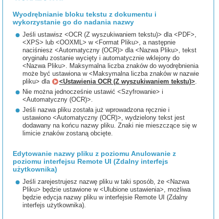
Wyodrębnianie bloku tekstu z dokumentu i
wykorzystanie go do nadania nazwy
Jeśli ustawisz <OCR (Z wyszukiwaniem tekstu)> dla <PDF>,
<XPS> lub <OOXML> w <Format Pliku>, a następnie
naciśniesz <Automatyczny (OCR)> dla <Nazwa Pliku>, tekst
oryginału zostanie wycięty i automatycznie wklejony do
<Nazwa Pliku>. Maksymalna liczba znaków do wyodrębnienia
może być ustawiona w <Maksymalna liczba znaków w nazwie
pliku> dla
<Ustawienia OCR (Z wyszukiwaniem tekstu)>
.
Nie można jednocześnie ustawić <Szyfrowanie> i
<Automatyczny (OCR)>.
Jeśli nazwa pliku została już wprowadzona ręcznie i
ustawiono <Automatyczny (OCR)>, wydzielony tekst jest
dodawany na końcu nazwy pliku. Znaki nie mieszczące się w
limicie znaków zostaną obcięte.
Edytowanie nazwy pliku z poziomu Anulowanie z
poziomu interfejsu Remote UI (Zdalny interfejs
użytkownika)
Jeśli zarejestrujesz nazwę pliku w taki sposób, że <Nazwa
Pliku> będzie ustawione w <Ulubione ustawienia>, możliwa
będzie edycja nazwy pliku w interfejsie Remote UI (Zdalny
interfejs użytkownika).