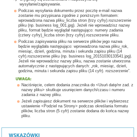
wysyłanie/zapisywanie.
Podczas wysyłania dokumentu przez pocztę e-mail nazwa
zostanie mu przypisana zgodnie z poniższym formatem:
wprowadzona nazwa pliku_liczba stron (trzy cyfry).rozszerzenie
pliku (np. business log_001.jpg). Jeżeli nie wprowadzisz nazwy
pliku, format będzie wyglądał następująco: numery zadania
(cztery cyfry)_liczba stron (trzy cyfry).rozszerzenie pliku.
Podczas zapisywania pliku na serwerze plików jego nazwa
będzie wyglądała następująco: wprowadzona nazwa pliku_rok,
miesiąc, dzień, godzina, minuta i sekunda zapisu pliku (14
cyfr).rozszerzenie pliku (np. business log_20151030133541.jpg).
Jeżeli nie wprowadzisz nazwy pliku, nazwa zostanie utworzona
automatycznie z następujących danych: „rok, miesiąc, dzień,
godzina, minuta i sekunda zapisu pliku (14 cyfr). rozszerzenie”.
Naciśnięcie, celem dodania znacznika do <Usuń datę/nr zad. z
nazwy pliku> skutkuje usunięciem danych/czasu i numeru
zadania z nazwy pliku.
Jeżeli zapisujesz dokument na serwerze plików i wybierzesz
ustawienie <Podziel na Strony> podczas określania formatu
plików, liczba stron (5 cyfr) zostanie dodana do końca nazwy
pliku.