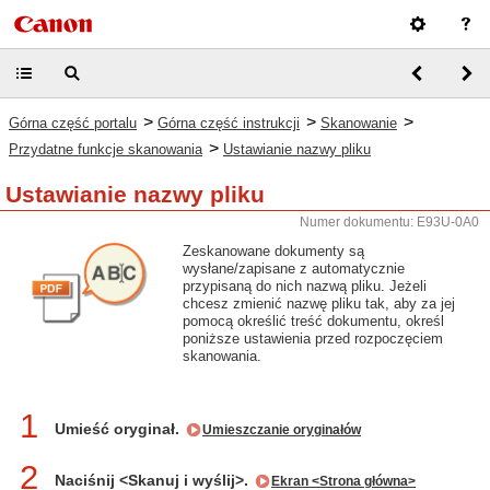
>
>
>
Górna część portalu
Górna część instrukcji
Skanowanie
>
Przydatne funkcje skanowania
Ustawianie nazwy pliku
Ustawianie nazwy pliku
Numer dokumentu: E93U-0A0
Zeskanowane dokumenty są
wysłane/zapisane z automatycznie
przypisaną do nich nazwą pliku. Jeżeli
chcesz zmienić nazwę pliku tak, aby za jej
pomocą określić treść dokumentu, określ
poniższe ustawienia przed rozpoczęciem
skanowania.
1
Umieść oryginał.
Umieszczanie oryginałów
2
Naciśnij <Skanuj i wyślij>.
Ekran <Strona główna>