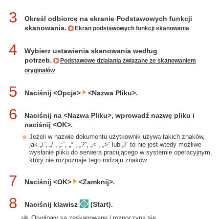
3
Określ odbiorcę na ekranie Podstawowych funkcji
skanowania.
Ekran podstawowych funkcji skanowania
4
Wybierz ustawienia skanowania według
potrzeb.
Podstawowe działania związane ze skanowaniem
oryginałów
5
Naciśnij <Opcje>
<Nazwa Pliku>.
6
Naciśnij na <Nazwa Pliku>, wprowadź nazwę pliku i
naciśnij <OK>.
Jeżeli w nazwie dokumentu użytkownik używa takich znaków,
jak „\”, „/”, „:”, „*”, „?”, „<”, „>” lub „I” to nie jest wtedy możliwe
wysłanie pliku do serwera pracującego w systemie operacyjnym,
który nie rozpoznaje tego rodzaju znaków.
7
Naciśnij <OK>
<Zamknij>.
8
Naciśnij klawisz
(Start).
Oryginały są zeskanowane i rozpoczyna się