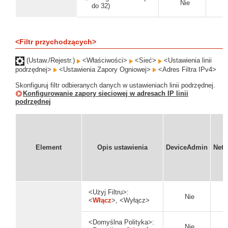
Nie
do 32)
<Filtr przychodzących>
(Ustaw./Rejestr.)
<Właściwości>
<Sieć>
<Ustawienia linii
podrzędnej>
<Ustawienia Zapory Ogniowej>
<Adres Filtra IPv4>
Skonfiguruj filtr odbieranych danych w ustawieniach linii podrzędnej.
Konfigurowanie zapory sieciowej w adresach IP linii
podrzędnej
Element
Opis ustawienia
DeviceAdmin
Net
<Użyj Filtru>:
Nie
<
Włącz
>, <Wyłącz>
<Domyślna Polityka>:
Nie