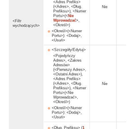
<Adres Prefiks>
(<Adres>, <Dług.
Nie
Prefiksu>), <Numer
Portu>(<
Nie
Wprowadzać
>,
<Filtr
<Określ>)
wychodzących>
<Określ>(<Numer
Portu>): <Dodaj>,
<Usuń>
<Szczegóły/Edytuj>
<Pojedyńczy
Adres>, <Zakres
Adresów>
(<Pierwszy Adres>,
<Ostatni Adres>),
<Adres Prefiks>
(<Adres>, <Dług.
Nie
Prefiksu>), <Numer
Portu>(<Nie
Wprowadzać>,
<Określ>)
<Określ>(<Numer
Portu>): <Dodaj>,
<Usuń>
<Dług. Prefiksu> (
1