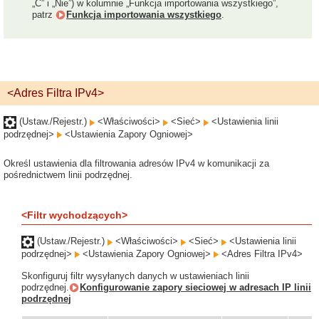
„C” i „Nie”) w kolumnie „Funkcja importowania wszystkiego”,
patrz
Funkcja importowania wszystkiego
.
<Adres Filtra IPv4>
(Ustaw./Rejestr.)
<Właściwości>
<Sieć>
<Ustawienia linii
podrzędnej>
<Ustawienia Zapory Ogniowej>
Określ ustawienia dla filtrowania adresów IPv4 w komunikacji za
pośrednictwem linii podrzędnej.
<Filtr wychodzących>
(Ustaw./Rejestr.)
<Właściwości>
<Sieć>
<Ustawienia linii
podrzędnej>
<Ustawienia Zapory Ogniowej>
<Adres Filtra IPv4>
Skonfiguruj filtr wysyłanych danych w ustawieniach linii
podrzędnej.
Konfigurowanie zapory sieciowej w adresach IP linii
podrzędnej