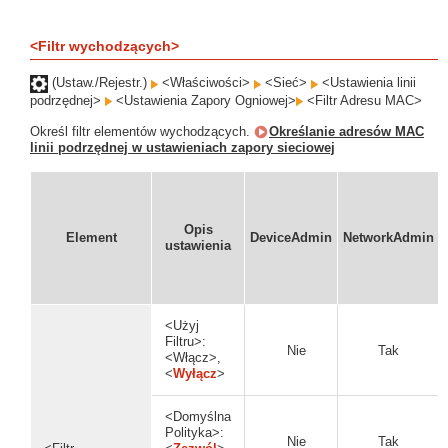
<Filtr wychodzących>
(Ustaw./Rejestr.)
<Właściwości>
<Sieć>
<Ustawienia linii
podrzędnej>
<Ustawienia Zapory Ogniowej>
<Filtr Adresu MAC>
Określ filtr elementów wychodzących.
Określanie adresów MAC
linii podrzędnej w ustawieniach zapory sieciowej
Opis
Element
DeviceAdmin
NetworkAdmin
ustawienia
<Użyj
Filtru>:
Nie
Tak
<Włącz>,
<
Wyłącz
>
<Domyślna
Polityka>:
Nie
Tak