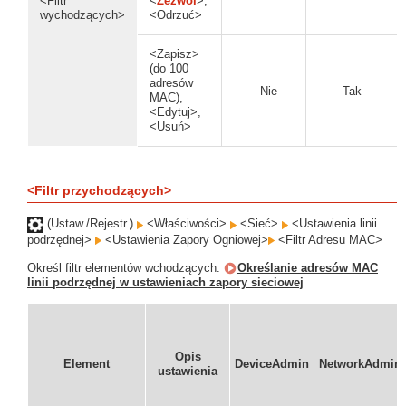
<Filtr
<
Zezwól
>,
wychodzących>
<Odrzuć>
<Zapisz>
(do 100
adresów
Nie
Tak
MAC),
<Edytuj>,
<Usuń>
<Filtr przychodzących>
(Ustaw./Rejestr.)
<Właściwości>
<Sieć>
<Ustawienia linii
podrzędnej>
<Ustawienia Zapory Ogniowej>
<Filtr Adresu MAC>
Określ filtr elementów wchodzących.
Określanie adresów MAC
linii podrzędnej w ustawieniach zapory sieciowej
Opis
Element
DeviceAdmin
NetworkAdmin
ustawienia