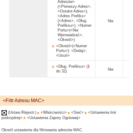
Adresów>
(<Pierwszy Adres>,
<Ostatni Adres>),
<Adres Prefiks>
(<Adres>, <Dług.
Nie
Prefiksu>), <Numer
Portu>(<Nie
Wprowadzać>,
<Określ>)
<Określ>(<Numer
Portu>): <Dodaj>,
<Usuń>
<Dług. Prefiksu> (
1
Nie
do 32)
<Filtr Adresu MAC>
(Ustaw./Rejestr.)
<Właściwości>
<Sieć>
<Ustawienia linii
podrzędnej>
<Ustawienia Zapory Ogniowej>
Określ ustawienia dla filtrowania adresów MAC.