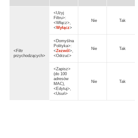
<Użyj
Filtru>:
Nie
Tak
<Włącz>,
<
Wyłącz
>
<Domyślna
Polityka>:
Nie
Tak
<Filtr
<
Zezwól
>,
przychodzących>
<Odrzuć>
<Zapisz>
(do 100
adresów
Nie
Tak
MAC),
<Edytuj>,
<Usuń>