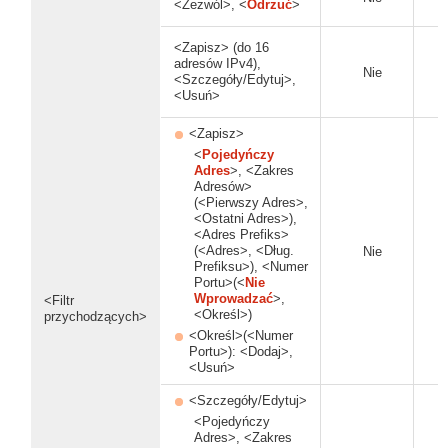
<Zezwól>, <
Odrzuć
>
<Zapisz> (do 16
adresów IPv4),
Nie
<Szczegóły/Edytuj>,
<Usuń>
<Zapisz>
<
Pojedyńczy
Adres
>, <Zakres
Adresów>
(<Pierwszy Adres>,
<Ostatni Adres>),
<Adres Prefiks>
(<Adres>, <Dług.
Nie
Prefiksu>), <Numer
Portu>(<
Nie
Wprowadzać
>,
<Filtr
<Określ>)
przychodzących>
<Określ>(<Numer
Portu>): <Dodaj>,
<Usuń>
<Szczegóły/Edytuj>
<Pojedyńczy
Adres>, <Zakres