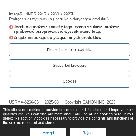
imageRUNNER 2945i / 2930i / 2925i
Podręcznik użytkownika (Instrukcja dotycząca produktu)
Jeżeli nie możesz znaleźć tego, czego szukasz, możesz
spróbować przeprowadzić wyszukiwanie tutaj.
Znajdź instrukcje dotyczące innych produktów
Please be sure to read this.‎
Supported browsers
Cookies
USRMA-8266-03
2025-08
Copyright CANON INC. 2025
This site uses cookies to provide its contents and functions and improve their
qualities etc. You can find out more about our use of the cookies
here
. If you
select "Reject", only cookies necessary to provide the contents and functions of
the site are recorded and stored.
Accept
Reject