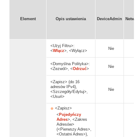
Element
Opis ustawienia
DeviceAdmin
Netwo
<Użyj Filtru>:
Nie
<
Włącz
>, <Wyłącz>
<Domyślna Polityka>:
Nie
<Zezwól>, <
Odrzuć
>
<Zapisz> (do 16
adresów IPv4),
Nie
<Szczegóły/Edytuj>,
<Usuń>
<Zapisz>
<
Pojedyńczy
Adres
>, <Zakres
Adresów>
(<Pierwszy Adres>,
<Ostatni Adres>),