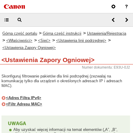
>
>
Górna część portalu
Górna część instrukcji
Ustawienia/Rejestracja
>
>
>
>
<Właściwości>
<Sieć>
<Ustawienia linii podrzędnej>
<Ustawienia Zapory Ogniowej>
<Ustawienia Zapory Ogniowej>
Numer dokumentu: E93U-0J2
Skonfiguruj filtrowanie pakietów dla linii podrzędnej (zezwalaj na
komunikację tylko dla urządzeń o określonych adresach IP i adresach
MAC).
<Adres Filtra IPv4>
<Filtr Adresu MAC>
Aby uzyskać więcej informacji na temat elementów („A”, „B”,