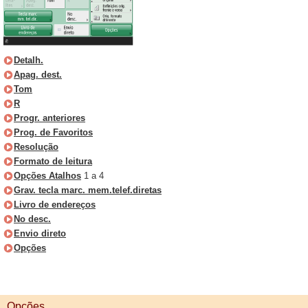
Detalh.
Apag. dest.
Tom
R
Progr. anteriores
Prog. de Favoritos
Resolução
Formato de leitura
Opções Atalhos
1 a 4
Grav. tecla marc. mem.telef.diretas
Livro de endereços
No desc.
Envio direto
Opções
Opções