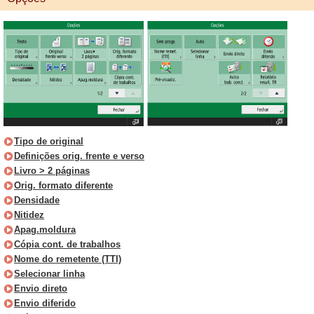
Tipo de original
Definições orig. frente e verso
Livro > 2 páginas
Orig. formato diferente
Densidade
Nitidez
Apag.moldura
Cópia cont. de trabalhos
Nome do remetente (TTI)
Selecionar linha
Envio direto
Envio diferido