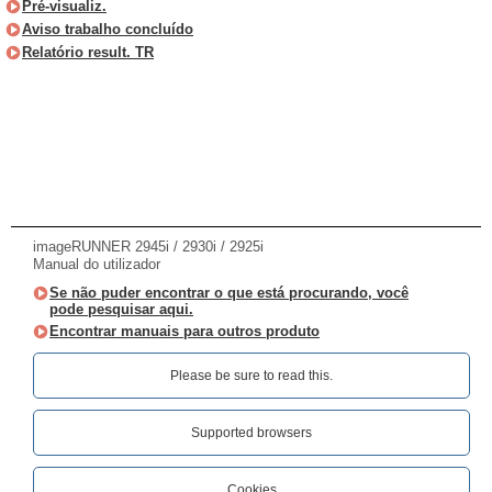
Pré-visualiz.
Aviso trabalho concluído
Relatório result. TR
imageRUNNER 2945i / 2930i / 2925i
Manual do utilizador
Se não puder encontrar o que está procurando, você
pode pesquisar aqui.
Encontrar manuais para outros produto
Please be sure to read this.‎
Supported browsers
Cookies