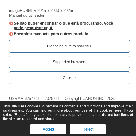
imageRUNNER 2945i / 2930i / 2925i
Manual do utilizador
Se não puder encontrar o que está procurando, você
pode pesquisar aqui.
Encontrar manuais para outros produto
Please be sure to read this.‎
Supported browsers
Cookies
USRMA-8267-03
2025-08
Copyright CANON INC. 2025
This site uses cookies to provide its contents and functions and improve their
qualities etc. You can find out more about our use of the cookies
here
. If you
select "Reject", only cookies necessary to provide the contents and functions of
the site are recorded and stored.
Accept
Reject