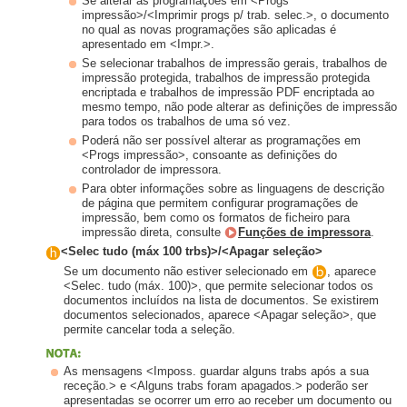
Se alterar as programações em <Progs
impressão>/<Imprimir progs p/ trab. selec.>, o documento
no qual as novas programações são aplicadas é
apresentado em <Impr.>.
Se selecionar trabalhos de impressão gerais, trabalhos de
impressão protegida, trabalhos de impressão protegida
encriptada e trabalhos de impressão PDF encriptada ao
mesmo tempo, não pode alterar as definições de impressão
para todos os trabalhos de uma só vez.
Poderá não ser possível alterar as programações em
<Progs impressão>, consoante as definições do
controlador de impressora.
Para obter informações sobre as linguagens de descrição
de página que permitem configurar programações de
impressão, bem como os formatos de ficheiro para
impressão direta, consulte
Funções de impressora
.
<Selec tudo (máx 100 trbs)>/<Apagar seleção>
Se um documento não estiver selecionado em
, aparece
<Selec. tudo (máx. 100)>, que permite selecionar todos os
documentos incluídos na lista de documentos. Se existirem
documentos selecionados, aparece <Apagar seleção>, que
permite cancelar toda a seleção.
As mensagens <Imposs. guardar alguns trabs após a sua
receção.> e <Alguns trabs foram apagados.> poderão ser
apresentadas se ocorrer um erro ao receber um documento ou