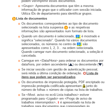
podem ver/imprimir esses documentos.
<Grupo>: Apresenta documentos que têm a mesma
informação de grupo que o utilizador com sessão iniciada.
Utiliza IDs de departamento para identificar grupos.
Lista de documentos
Os documentos correspondentes ao tipo de documento
selecionado na lista suspensa
e as respetivas
informações são apresentados num formato de lista.
Quando um documento é selecionado,
é mostrado e
significa "selecionado". Quando há vários documentos
selecionados, os números no centro de
são
apresentados como 1, 2, 3… na ordem selecionada.
Quando carregar num documento selecionado, a seleção é
cancelada.
Carregue em <Data/Hora> para ordenar os documentos por
data/hora, por ordem ascendente (
) ou descentende (
).
Se iniciar sessão com gestão de autenticação pessoal,
será retida a última condição de ordenação.
Lista de
itens que podem ser personalizados
Os documentos de impressão protegida, PDF encriptado ou
impressão protegida codificada apresentam
junto do
número de folhas x número de cópias na lista de trabalhos.
Se <Most. aviso no ecrã Lista trabalhos> estiver
programado para <Ligado> em <Progs de aviso de
trabalhos interrompidos>,
é apresentado na lista de
trabalhos para documentos que correspondam às