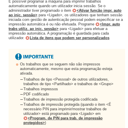
É possível programar a máquina para imprimir trabalhos
automaticamente quando um utilizador inicia sessão. Se o
administrador tiver programado o item
<Ativar função impr. auto
ao inic. sessão>
para <Ligado>, os utilizadores que tenham sessão
iniciada com gestão de autenticação pessoal podem especificar se a
impressão automática é ou não efetuada. Programe
<Impr. auto
trabs utiliz. ao inic. sessão>
para <Ligado> para efetuar a
impressão automática. A programação é guardada para cada
utilizador.
Lista de itens que podem ser personalizados
Os trabalhos que se seguem não são impressos
automaticamente, mesmo que esta programação esteja
ativada.
Trabalhos de tipo <Pessoal> de outros utilizadores,
trabalhos de tipo <Partilhado> e trabalhos de <Grupo>
Trabalhos impressos
PDF codificado
Trabalhos de impressão protegida codificada
Trabalhos de impressão protegida (quando o item <É
necessário PIN para imprimir/mostrar trabalhos de
utilizador> está programado para <Ligado> em
<Program. de PIN para trab. de impressão
protegidos>
)