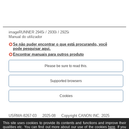
imageRUNNER 2945i / 2930i / 2925i
Manual do utilizador
Se não puder encontrar o que está procurando, você
pode pesquisar aqui.
Encontrar manuais para outros produto
Please be sure to read this.‎
Supported browsers
Cookies
USRMA-8267-03
2025-08
Copyright CANON INC. 2025
This site uses cookies to provide its contents and functions and improve their
qualities etc. You can find out more about our use of the cookies
here
. If you