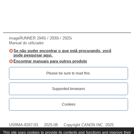
imageRUNNER 2945i / 2930i / 2925i
Manual do utilizador
Se não puder encontrar o que está procurando, você
pode pesquisar aqui.
Encontrar manuais para outros produto
Please be sure to read this.‎
Supported browsers
Cookies
USRMA-8267-03
2025-08
Copyright CANON INC. 2025
This site uses cookies to provide its contents and functions and improve their