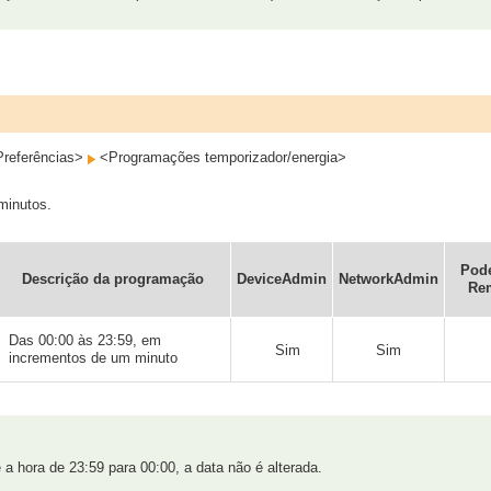
referências>
<Programações temporizador/energia>
minutos.
Pode
Descrição da programação
DeviceAdmin
NetworkAdmin
Rem
Das 00:00 às 23:59, em
Sim
Sim
incrementos de um minuto
a hora de 23:59 para 00:00, a data não é alterada.