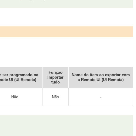
Função
 ser programado na
Nome do item ao exportar com
Importar
ote UI (UI Remota)
a Remote UI (UI Remota)
tudo
Não
Não
-