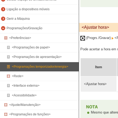
Ligação a dispositivos móveis
Gerir a Máquina
<Ajustar hora>
Programações/Gravação
(Progrs./Gravar)
<P
<Preferências>
<Programações de papel>
Pode acertar a hora em 
<Programações de apresentação>
<Programações temporizador/energia>
Item
<Rede>
<Ajustar hora>
<Interface externa>
<Acessibilidade>
<Ajuste/Manutenção>
Mesmo que altere 
<Programações de funções>