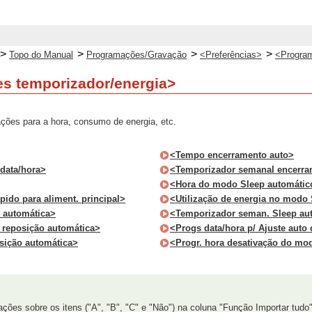
>
>
>
>
Topo do Manual
Programações/Gravação
<Preferências>
<Program
s temporizador/energia>
ções para a hora, consumo de energia, etc.
<Tempo encerramento auto>
data/hora>
<Temporizador semanal encerra
<Hora do modo Sleep automátic
pido para aliment. principal>
<Utilização de energia no modo
 automática>
<Temporizador seman. Sleep au
e reposição automática>
<Progs data/hora p/ Ajuste auto
sição automática>
<Progr. hora desativação do mo
ações sobre os itens ("A", "B", "C" e "Não") na coluna "Função Importar tudo