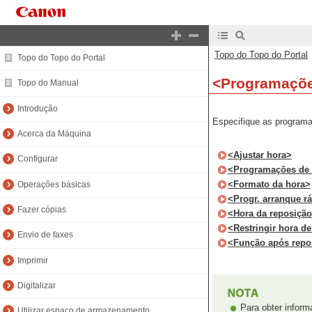
Topo do Topo do Portal
Topo do Topo do Portal
<Programaçõe
Topo do Manual
Introdução
Especifique as programa
Acerca da Máquina
<Ajustar hora>
Configurar
<Programações de 
<Formato da hora>
Operações básicas
<Progr. arranque rá
Fazer cópias
<Hora da reposição
<Restringir hora d
Envio de faxes
<Função após repo
Imprimir
Digitalizar
Para obter inform
Utilizar espaço de armazenamento