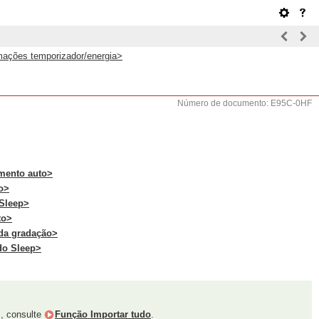
ações temporizador/energia>
Número de documento: E95C-0HF
mento auto>
o>
 Sleep>
to>
 da gradação>
do Sleep>
", consulte
Função Importar tudo
.