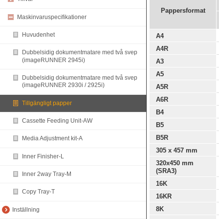
Pappersformat
Maskinvaruspecifikationer
Huvudenhet
A4
A4R
Dubbelsidig dokumentmatare med två svep
(imageRUNNER 2945i)
A3
A5
Dubbelsidig dokumentmatare med två svep
(imageRUNNER 2930i / 2925i)
A5R
A6R
Tillgängligt papper
B4
Cassette Feeding Unit-AW
B5
B5R
Media Adjustment kit-A
305 x 457 mm
Inner Finisher-L
320x450 mm
(SRA3)
Inner 2way Tray-M
16K
Copy Tray-T
16KR
8K
Inställning