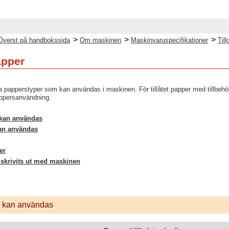
>
>
>
Överst på handbokssida
Om maskinen
Maskinvaruspecifikationer
Til
apper
ka papperstyper som kan användas i maskinen. För tillåtet papper med tillbehör
appersanvändning.
kan användas
an användas
er
skrivits ut med maskinen
 kan användas