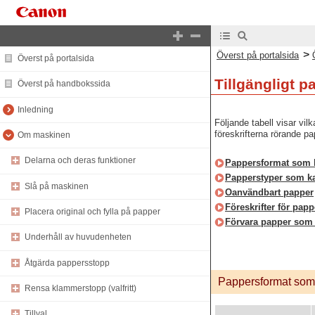
>
Överst på portalsida
Överst på portalsida
Tillgängligt p
Överst på handbokssida
Inledning
Följande tabell visar vil
föreskrifterna rörande p
Om maskinen
Delarna och deras funktioner
Pappersformat som 
Papperstyper som k
Slå på maskinen
Oanvändbart papper
Föreskrifter för papp
Placera original och fylla på papper
Förvara papper som 
Underhåll av huvudenheten
Åtgärda pappersstopp
Pappersformat som
Rensa klammerstopp (valfritt)
Tillval