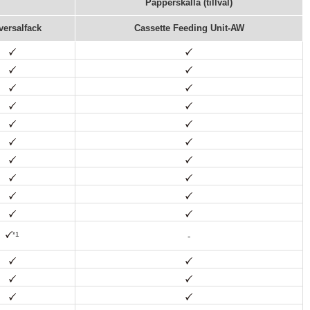
Papperskälla (tillval)
versalfack
Cassette Feeding Unit-AW
*1
-