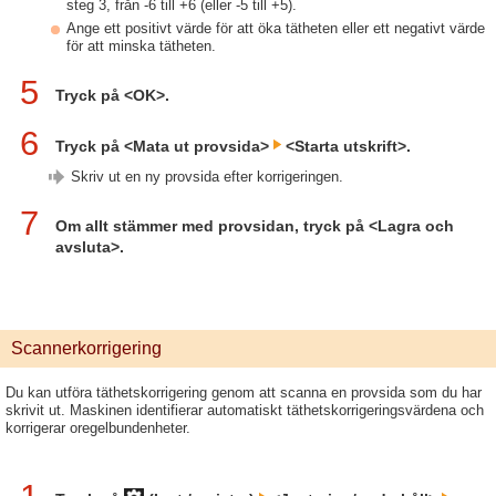
steg 3, från -6 till +6 (eller -5 till +5).
Ange ett positivt värde för att öka tätheten eller ett negativt värde
för att minska tätheten.
5
Tryck på <OK>.
6
Tryck på <Mata ut provsida>
<Starta utskrift>.
Skriv ut en ny provsida efter korrigeringen.
7
Om allt stämmer med provsidan, tryck på <Lagra och
avsluta>.
Scannerkorrigering
Du kan utföra täthetskorrigering genom att scanna en provsida som du har
skrivit ut. Maskinen identifierar automatiskt täthetskorrigeringsvärdena och
korrigerar oregelbundenheter.