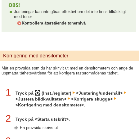
Justeringar kan inte göras effektivt om det inte finns tillräckligt
med toner.
Kontrollera återstående tonernivå
Korrigering med densitometer
Mät en provsida som du har skrivit ut med en densitometern och ange de
uppmätta täthetsvärdena för att korrigera rasterområdenas täthet.
1
Tryck på
(Inst./register)
<Justering/underhåll>
<Justera bildkvaliteten>
<Korrigera skugga>
<Korrigering med densitometer>.
2
Tryck på <Starta utskrift>.
En provsida skrivs ut.