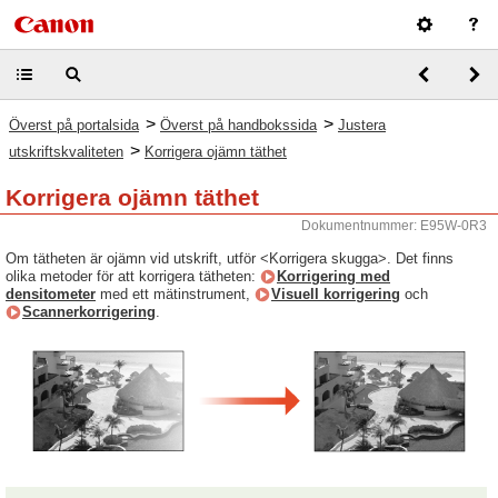
>
>
Överst på portalsida
Överst på handbokssida
Justera
>
utskriftskvaliteten
Korrigera ojämn täthet
Korrigera ojämn täthet
Dokumentnummer: E95W-0R3
Om tätheten är ojämn vid utskrift, utför <Korrigera skugga>. Det finns
olika metoder för att korrigera tätheten:
Korrigering med
densitometer
med ett mätinstrument,
Visuell korrigering
och
Scannerkorrigering
.