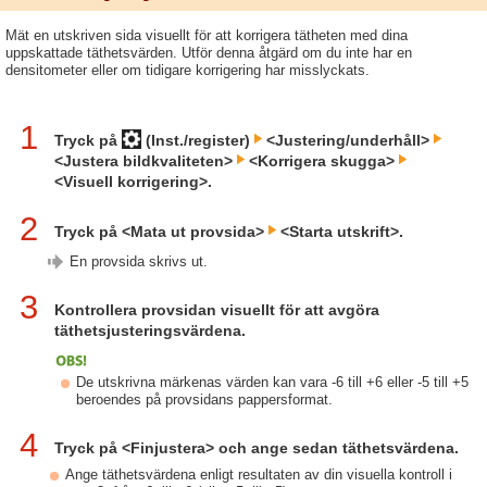
Mät en utskriven sida visuellt för att korrigera tätheten med dina
uppskattade täthetsvärden. Utför denna åtgärd om du inte har en
densitometer eller om tidigare korrigering har misslyckats.
1
Tryck på
(Inst./register)
<Justering/underhåll>
<Justera bildkvaliteten>
<Korrigera skugga>
<Visuell korrigering>.
2
Tryck på <Mata ut provsida>
<Starta utskrift>.
En provsida skrivs ut.
3
Kontrollera provsidan visuellt för att avgöra
täthetsjusteringsvärdena.
De utskrivna märkenas värden kan vara -6 till +6 eller -5 till +5
beroendes på provsidans pappersformat.
4
Tryck på <Finjustera> och ange sedan täthetsvärdena.
Ange täthetsvärdena enligt resultaten av din visuella kontroll i