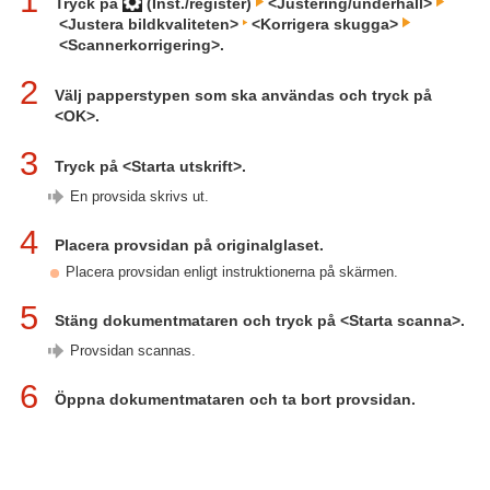
1
Tryck på
(Inst./register)
<Justering/underhåll>
<Justera bildkvaliteten>
<Korrigera skugga>
<Scannerkorrigering>.
2
Välj papperstypen som ska användas och tryck på
<OK>.
3
Tryck på <Starta utskrift>.
En provsida skrivs ut.
4
Placera provsidan på originalglaset.
Placera provsidan enligt instruktionerna på skärmen.
5
Stäng dokumentmataren och tryck på <Starta scanna>.
Provsidan scannas.
6
Öppna dokumentmataren och ta bort provsidan.