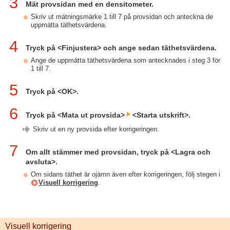
3
Mät provsidan med en densitometer.
Skriv ut mätningsmärke 1 till 7 på provsidan och anteckna de
uppmätta täthetsvärdena.
4
Tryck på <Finjustera> och ange sedan täthetsvärdena.
Ange de uppmätta täthetsvärdena som antecknades i steg 3 för
1 till 7.
5
Tryck på <OK>.
6
Tryck på <Mata ut provsida>
<Starta utskrift>.
Skriv ut en ny provsida efter korrigeringen.
7
Om allt stämmer med provsidan, tryck på <Lagra och
avsluta>.
Om sidans täthet är ojämn även efter korrigeringen, följ stegen i
Visuell korrigering
.
Visuell korrigering