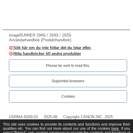
imageRUNNER 2945i / 2930i / 2925i
Användarhandbok (Produkthandbok)
Sök här om du inte hittar det du letar efter.
Hitta handböcker till andra produkter
Please be sure to read this.‎
Supported browsers
Cookies
USRMA-8269-03
2025-08
Copyright CANON INC. 2025
This site uses cookies to provide its contents and functions and improve their
qualities etc. You can find out more about our use of the cookies
here
. If you
select "Reject", only cookies necessary to provide the contents and functions of