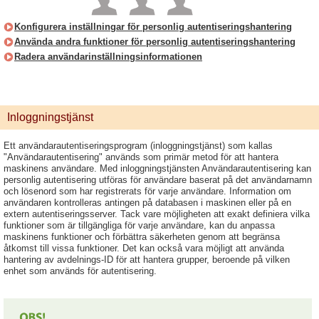
Konfigurera inställningar för personlig autentiseringshantering
Använda andra funktioner för personlig autentiseringshantering
Radera användarinställningsinformationen
Inloggningstjänst
Ett användarautentiseringsprogram (inloggningstjänst) som kallas
"Användarautentisering" används som primär metod för att hantera
maskinens användare. Med inloggningstjänsten Användarautentisering kan
personlig autentisering utföras för användare baserat på det användarnamn
och lösenord som har registrerats för varje användare. Information om
användaren kontrolleras antingen på databasen i maskinen eller på en
extern autentiseringsserver. Tack vare möjligheten att exakt definiera vilka
funktioner som är tillgängliga för varje användare, kan du anpassa
maskinens funktioner och förbättra säkerheten genom att begränsa
åtkomst till vissa funktioner. Det kan också vara möjligt att använda
hantering av avdelnings-ID för att hantera grupper, beroende på vilken
enhet som används för autentisering.