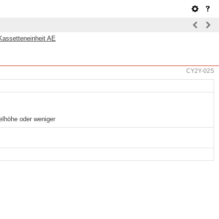
Kassetteneinheit AE
CY2Y-02S
elhöhe oder weniger