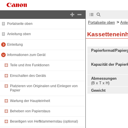
>
Portalseite oben
Anle
Portalseite oben
Kassetteneinh
Anleitung oben
Einleitung
Papierformat/Papier
Informationen zum Gerät
Kapazität der Papier
Teile und ihre Funktionen
Einschalten des Geräts
Abmessungen
(B x T x H)
Platzieren von Originalen und Einlegen von
Gewicht
Papier
Wartung der Haupteinheit
Beheben von Papierstaus
Beseitigen von Heftklammernstau (optional)