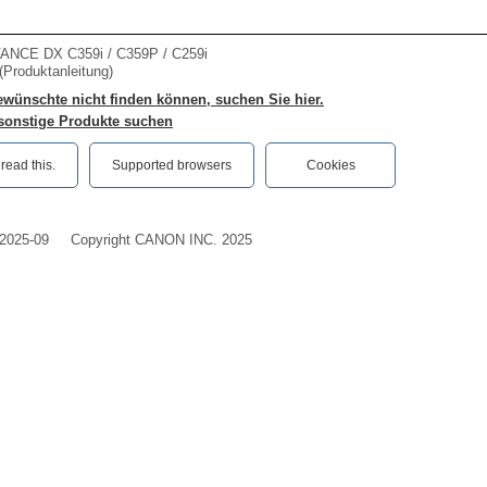
NCE DX C359i / C359P / C259i
Produktanleitung)
wünschte nicht finden können, suchen Sie hier.
 sonstige Produkte suchen
ead this.‎
Supported browsers
Cookies
2025-09
Copyright CANON INC. 2025