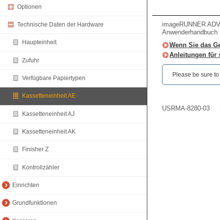
Optionen
imageRUNNER ADVA
Technische Daten der Hardware
Anwenderhandbuch (
Haupteinheit
Wenn Sie das Ge
Anleitungen für
Zufuhr
Please be sure to r
Verfügbare Papiertypen
Kassetteneinheit AE
USRMA-8280-03
Kassetteneinheit AJ
Kassetteneinheit AK
Finisher Z
Kontrollzähler
Einrichten
Grundfunktionen