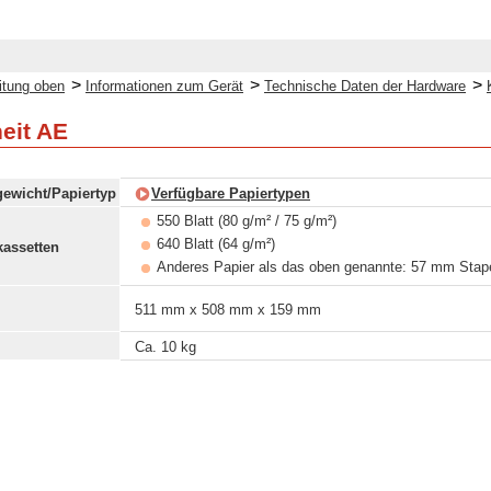
>
>
>
itung oben
Informationen zum Gerät
Technische Daten der Hardware
eit AE
gewicht/Papiertyp
Verfügbare Papiertypen
550 Blatt (80 g/m² / 75 g/m²)
640 Blatt (64 g/m²)
kassetten
Anderes Papier als das oben genannte: 57 mm Stap
511 mm x 508 mm x 159 mm
Ca. 10 kg