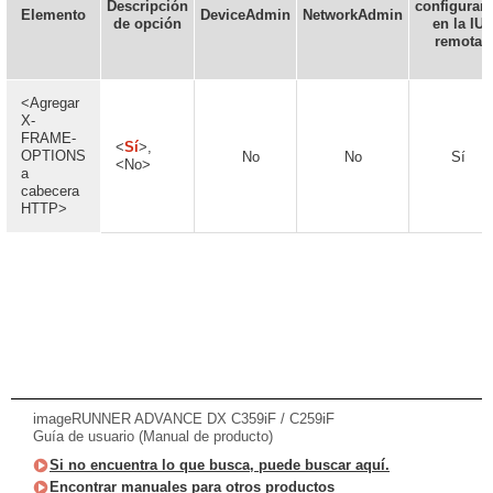
Descripción
configurar
Elemento
DeviceAdmin
NetworkAdmin
de opción
en la IU
remota
<Agregar
X-
FRAME-
<
Sí
>,
OPTIONS
No
No
Sí
<No>
a
cabecera
HTTP>
imageRUNNER ADVANCE DX C359iF / C259iF
Guía de usuario (Manual de producto)
Si no encuentra lo que busca, puede buscar aquí.
Encontrar manuales para otros productos