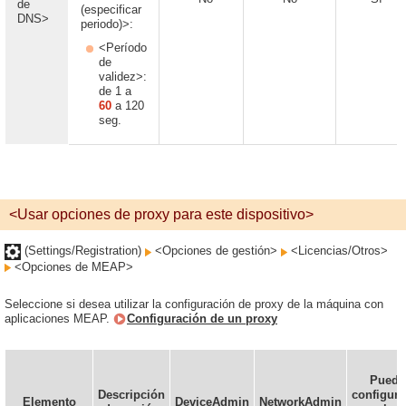
de
(especificar
DNS>
periodo)>:
<Período
de
validez>:
de 1 a
60
a 120
seg.
<Usar opciones de proxy para este dispositivo>
(Settings/Registration)
<Opciones de gestión>
<Licencias/Otros>
<Opciones de MEAP>
Seleccione si desea utilizar la configuración de proxy de la máquina con
aplicaciones MEAP.
Configuración de un proxy
Puede
Descripción
configura
Elemento
DeviceAdmin
NetworkAdmin