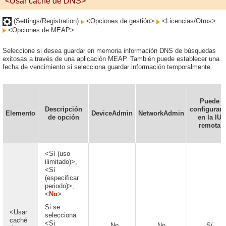
<Usar caché de DNS>
(Settings/Registration)
<Opciones de gestión>
<Licencias/Otros>
<Opciones de MEAP>
Seleccione si desea guardar en memoria información DNS de búsquedas
exitosas a través de una aplicación MEAP. También puede establecer una
fecha de vencimiento si selecciona guardar información temporalmente.
Puede
Descripción
configurars
Elemento
DeviceAdmin
NetworkAdmin
de opción
en la IU
remota
<Sí (uso
ilimitado)>,
<Sí
(especificar
periodo)>,
<
No
>
Si se
<Usar
selecciona
caché
<Sí
No
No
Sí