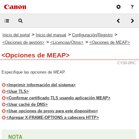
>
>
>
Inicio del portal
Inicio del manual
Configuración/Registro
>
>
<Opciones de gestión>
<Licencias/Otros>
<Opciones de MEAP>
<Opciones de MEAP>
CY30-0RC
Especifique las opciones de MEAP.
<Imprimir información del sistema>
<Usar TLS>
<Confirmar certificado TLS usando aplicación MEAP>
<Usar caché de DNS>
<Usar opciones de proxy para este dispositivo>
<Agregar X-FRAME-OPTIONS a cabecera HTTP>