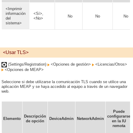
<Imprimir
información
<Sí>,
No
No
No
del
<No>
sistema>
<Usar TLS>
(Settings/Registration)
<Opciones de gestión>
<Licencias/Otros>
<Opciones de MEAP>
Seleccione si debe utilizarse la comunicación TLS cuando se utilice una
aplicación MEAP y se haya accedido al equipo a través de un navegador
web.
Puede
Descripción
configurarse
Elemento
DeviceAdmin
NetworkAdmin
de opción
en la IU
remota