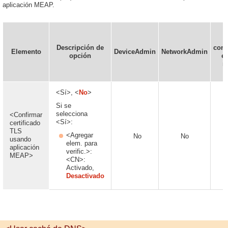
aplicación MEAP.
P
Descripción de
conf
Elemento
DeviceAdmin
NetworkAdmin
opción
en
r
<Sí>, <
No
>
Si se
selecciona
<Confirmar
<Sí>:
certificado
TLS
<Agregar
No
No
usando
elem. para
aplicación
verific.>:
MEAP>
<CN>:
Activado,
Desactivado