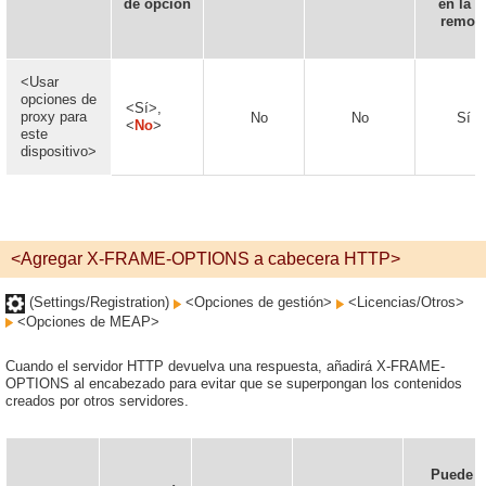
de opción
en la I
remot
<Usar
opciones de
<Sí>,
proxy para
No
No
Sí
<
No
>
este
dispositivo>
<Agregar X-FRAME-OPTIONS a cabecera HTTP>
(Settings/Registration)
<Opciones de gestión>
<Licencias/Otros>
<Opciones de MEAP>
Cuando el servidor HTTP devuelva una respuesta, añadirá X-FRAME-
OPTIONS al encabezado para evitar que se superpongan los contenidos
creados por otros servidores.
Puede