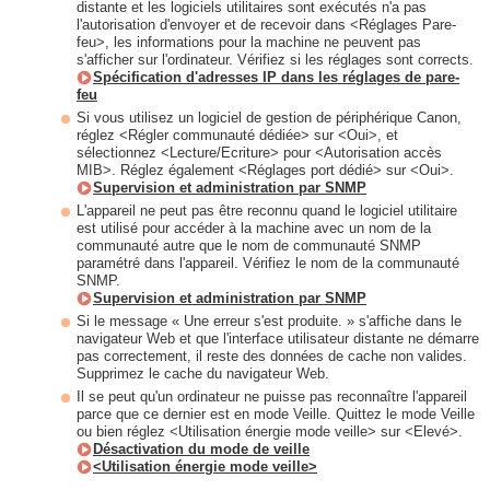
distante et les logiciels utilitaires sont exécutés n'a pas
l'autorisation d'envoyer et de recevoir dans <Réglages Pare-
feu>, les informations pour la machine ne peuvent pas
s'afficher sur l'ordinateur. Vérifiez si les réglages sont corrects.
Spécification d'adresses IP dans les réglages de pare-
feu
Si vous utilisez un logiciel de gestion de périphérique Canon,
réglez <Régler communauté dédiée> sur <Oui>, et
sélectionnez <Lecture/Ecriture> pour <Autorisation accès
MIB>. Réglez également <Réglages port dédié> sur <Oui>.
Supervision et administration par SNMP
L'appareil ne peut pas être reconnu quand le logiciel utilitaire
est utilisé pour accéder à la machine avec un nom de la
communauté autre que le nom de communauté SNMP
paramétré dans l'appareil. Vérifiez le nom de la communauté
SNMP.
Supervision et administration par SNMP
Si le message « Une erreur s'est produite. » s'affiche dans le
navigateur Web et que l'interface utilisateur distante ne démarre
pas correctement, il reste des données de cache non valides.
Supprimez le cache du navigateur Web.
Il se peut qu'un ordinateur ne puisse pas reconnaître l'appareil
parce que ce dernier est en mode Veille. Quittez le mode Veille
ou bien réglez <Utilisation énergie mode veille> sur <Elevé>.
Désactivation du mode de veille
<Utilisation énergie mode veille>