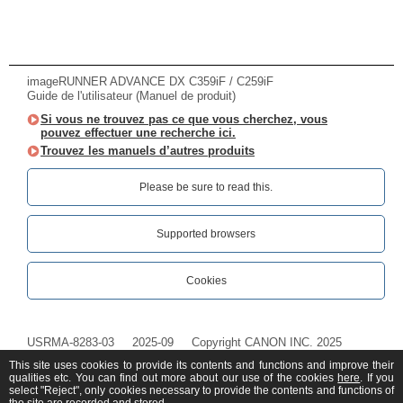
imageRUNNER ADVANCE DX C359iF / C259iF
Guide de l'utilisateur (Manuel de produit)
Si vous ne trouvez pas ce que vous cherchez, vous
pouvez effectuer une recherche ici.
Trouvez les manuels d’autres produits
Please be sure to read this.‎
Supported browsers
Cookies
USRMA-8283-03
2025-09
Copyright CANON INC. 2025
This site uses cookies to provide its contents and functions and improve their
qualities etc. You can find out more about our use of the cookies
here
. If you
select "Reject", only cookies necessary to provide the contents and functions of