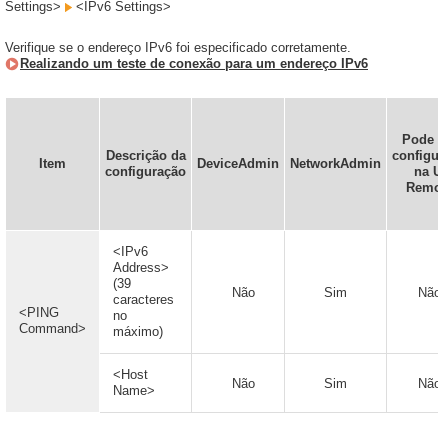
Settings>
<IPv6 Settings>
Verifique se o endereço IPv6 foi especificado corretamente.
Realizando um teste de conexão para um endereço IPv6
Pode s
Descrição da
configur
Item
DeviceAdmin
NetworkAdmin
configuração
na UI
Remot
<IPv6
Address>
(39
Não
Sim
Não
caracteres
<PING
no
Command>
máximo)
<Host
Não
Sim
Não
Name>