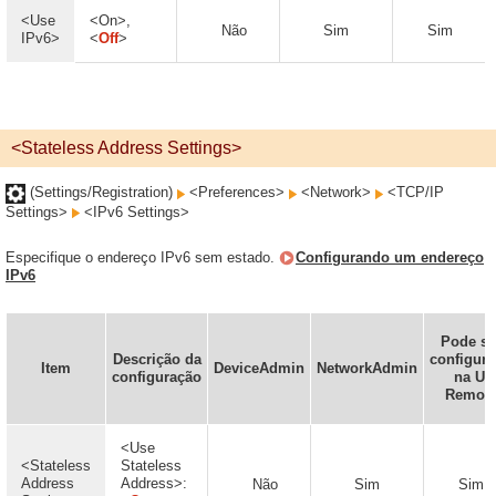
<Use
<On>,
Não
Sim
Sim
IPv6>
<
Off
>
<Stateless Address Settings>
(Settings/Registration)
<Preferences>
<Network>
<TCP/IP
Settings>
<IPv6 Settings>
Especifique o endereço IPv6 sem estado.
Configurando um endereço
IPv6
Pode se
Descrição da
configur
Item
DeviceAdmin
NetworkAdmin
configuração
na UI
Remot
<Use
<Stateless
Stateless
Address
Address>:
Não
Sim
Sim