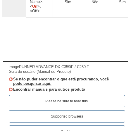
Name>:
Sim
Não
Sim
<
On
>,
<Off>
imageRUNNER ADVANCE DX C359iF / C259iF
Guia do usuário (Manual do Produto)
Se não puder encontrar o que está procurando, você
pode pesquisar aqui.
Encontrar manuais para outros produto
Please be sure to read this.‎
Supported browsers