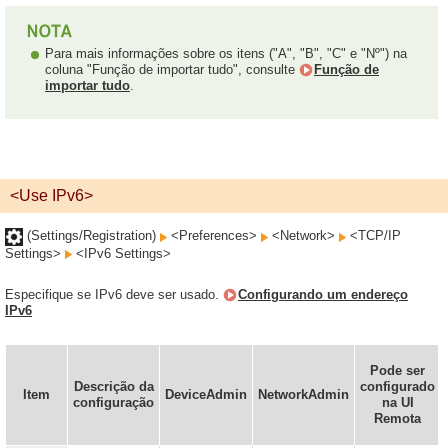
Para mais informações sobre os itens ("A", "B", "C" e "Nº") na
coluna "Função de importar tudo", consulte
Função de
importar tudo
.
<Use IPv6>
(Settings/Registration)
<Preferences>
<Network>
<TCP/IP
Settings>
<IPv6 Settings>
Especifique se IPv6 deve ser usado.
Configurando um endereço
IPv6
Pode ser
Descrição da
configurado
Item
DeviceAdmin
NetworkAdmin
configuração
na UI
Remota