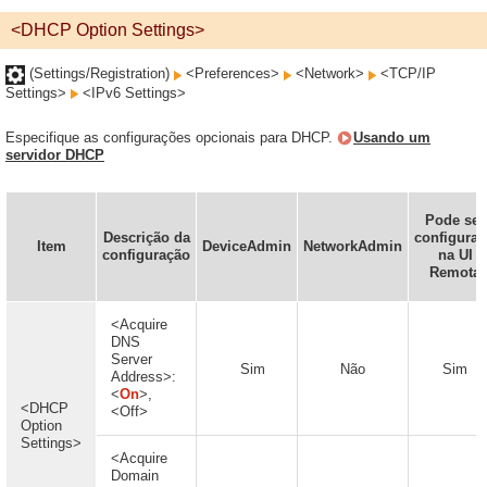
<DHCP Option Settings>
(Settings/Registration)
<Preferences>
<Network>
<TCP/IP
Settings>
<IPv6 Settings>
Especifique as configurações opcionais para DHCP.
Usando um
servidor DHCP
Pode ser
Descrição da
configura
Item
DeviceAdmin
NetworkAdmin
configuração
na UI
Remota
<Acquire
DNS
Server
Sim
Não
Sim
Address>:
<
On
>,
<DHCP
<Off>
Option
Settings>
<Acquire
Domain