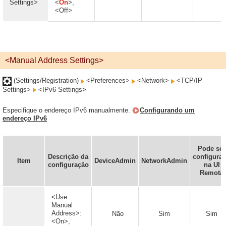
Settings>
<
On
>,
<Off>
<Manual Address Settings>
(Settings/Registration)
<Preferences>
<Network>
<TCP/IP
Settings>
<IPv6 Settings>
Especifique o endereço IPv6 manualmente.
Configurando um
endereço IPv6
Pode ser
Descrição da
configura
Item
DeviceAdmin
NetworkAdmin
configuração
na UI
Remota
<Use
Manual
Address>:
Não
Sim
Sim
<On>,