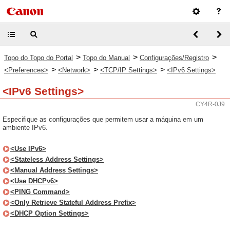
>
>
>
Topo do Topo do Portal
Topo do Manual
Configurações/Registro
>
>
>
<Preferences>
<Network>
<TCP/IP Settings>
<IPv6 Settings>
<IPv6 Settings>
CY4R-0J9
Especifique as configurações que permitem usar a máquina em um
ambiente IPv6.
<Use IPv6>
<Stateless Address Settings>
<Manual Address Settings>
<Use DHCPv6>
<PING Command>
<Only Retrieve Stateful Address Prefix>
<DHCP Option Settings>