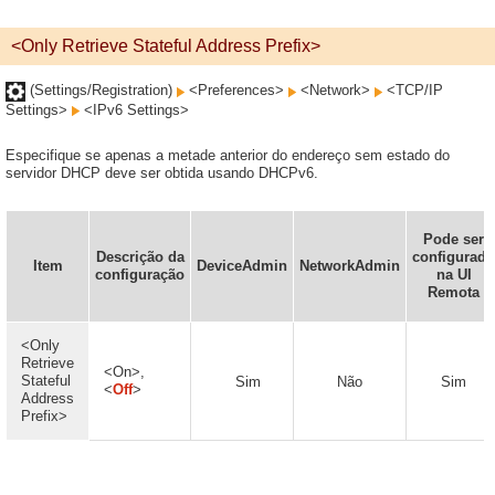
<Only Retrieve Stateful Address Prefix>
(Settings/Registration)
<Preferences>
<Network>
<TCP/IP
Settings>
<IPv6 Settings>
Especifique se apenas a metade anterior do endereço sem estado do
servidor DHCP deve ser obtida usando DHCPv6.
Pode ser
Descrição da
configurado
Item
DeviceAdmin
NetworkAdmin
configuração
na UI
Remota
<Only
Retrieve
<On>,
Stateful
Sim
Não
Sim
<
Off
>
Address
Prefix>