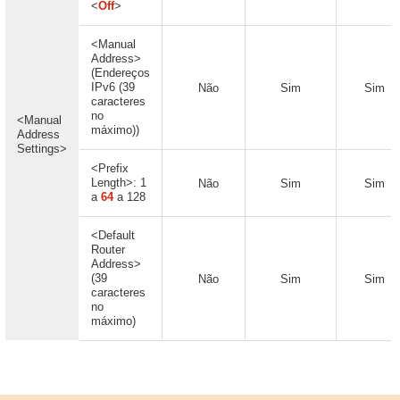
<
Off
>
<Manual
Address>
(Endereços
IPv6 (39
Não
Sim
Sim
caracteres
no
<Manual
máximo))
Address
Settings>
<Prefix
Length>: 1
Não
Sim
Sim
a
64
a 128
<Default
Router
Address>
(39
Não
Sim
Sim
caracteres
no
máximo)