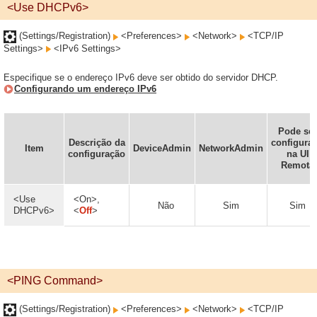
<Use DHCPv6>
(Settings/Registration)
<Preferences>
<Network>
<TCP/IP
Settings>
<IPv6 Settings>
Especifique se o endereço IPv6 deve ser obtido do servidor DHCP.
Configurando um endereço IPv6
Pode ser
Descrição da
configura
Item
DeviceAdmin
NetworkAdmin
configuração
na UI
Remota
<Use
<On>,
Não
Sim
Sim
DHCPv6>
<
Off
>
<PING Command>
(Settings/Registration)
<Preferences>
<Network>
<TCP/IP