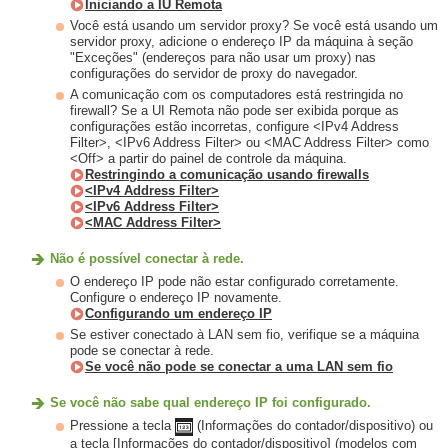
Iniciando a IU Remota
Você está usando um servidor proxy? Se você está usando um
servidor proxy, adicione o endereço IP da máquina à seção
"Exceções" (endereços para não usar um proxy) nas
configurações do servidor de proxy do navegador.
A comunicação com os computadores está restringida no
firewall? Se a UI Remota não pode ser exibida porque as
configurações estão incorretas, configure <IPv4 Address
Filter>, <IPv6 Address Filter> ou <MAC Address Filter> como
<Off> a partir do painel de controle da máquina.
Restringindo a comunicação usando firewalls
<IPv4 Address Filter>
<IPv6 Address Filter>
<MAC Address Filter>
Não é possível conectar à rede.
O endereço IP pode não estar configurado corretamente.
Configure o endereço IP novamente.
Configurando um endereço IP
Se estiver conectado à LAN sem fio, verifique se a máquina
pode se conectar à rede.
Se você não pode se conectar a uma LAN sem fio
Se você não sabe qual endereço IP foi configurado.
Pressione a tecla
(Informações do contador/dispositivo) ou
a tecla [Informações do contador/dispositivo] (modelos com