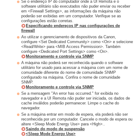
Se o endereço IP do computador onde a UI Remota e o
software utilitário são executados não puder enviar ou receber
em <Firewall Settings>, as informações da máquina não
poderão ser exibidas em um computador. Verifique se as
configurações estão corretas.
Especificando endereços IP nas configurações de
firewall
Ao utilizar o gerenciamento de dispositivos da Canon,
configure <Set Dedicated Community> como <On> e selecione
<Read/Write> para <MIB Access Permission>. Também
configure <Dedicated Port Settings> como <On>.
Monitoramento e controle via SNMP
A máquina não poderá ser reconhecida quando o software
utilitário for usado para acessar a máquina com um nome de
comunidade diferente do nome de comunidade SNMP
configurado na máquina. Confira o nome de comunidade
SNMP.
Monitoramento e controle via SNMP
Se a mensagem "An error has occurred." for exibida no
navegador e a UI Remota não puder ser iniciada, os dados de
cache inválidos poderão permanecer. Limpe o cache do
navegador.
Se a máquina entrar em modo de espera, ela poderá não ser
reconhecida por um computador. Cancele o modo de espera ou
altere <Sleep Mode Energy Use> para <High>..
Saindo do modo de suspensão
<Sleep Mode Energy Use>