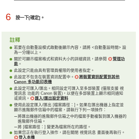
6
按一下[確定]。
若要在自動重設模式啟動後顯示內容，請將 <自動重設時間> 設
為一分鐘以上。
關於可顯示檔案格式和資料大小的詳細資訊，請參閱
管理功
能
。
此設定只能由具有管理員權限的使用者指定。
此設定不包含在裝置資訊配置中。
將裝置資訊配置到其他
Canon 多功能印表機
此設定可匯入/匯出。相同設定可匯入至多部裝置 (僅限支援 視
覺訊息 功能的 Canon 裝置)，以便在多部裝置上顯示相同通知
或資訊。
匯入/匯出設定資料
使用此設定匯入/匯出 [檔案路徑：]。如果在匯出機器上指定並
顯示進階郵件信箱中的檔案，請執行下列一項操作：
將匯出機器的進階郵件信箱之中的檔案手動複製到匯入機器的
進階郵件信箱。
將 [檔案路徑：] 變更為檔案所在的路徑。
如果您正在執行登入操作，請在關閉 視覺訊息 畫面後再執行。
登入本機