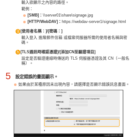
輸入欲顯示之內容的路徑。
範例：
[SMB]
：
\\server01\share\signage.jpg
[HTTP/WebDAV]
：
https://webdav-server1/signage.html
[使用者名稱：]/[密碼：]
輸入登入 進階郵件信箱 或檔案伺服器所需的使用者名稱與密
碼。
[TLS通訊時確認憑證]/[添加CN至驗證項目]
設定是否驗證連線時傳送的 TLS 伺服器憑證及其 CN（一般名
稱）。
5
設定錯誤的畫面顯示。
如果由於某種原因未出現內容，請選擇是否顯示錯誤訊息畫面。