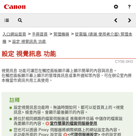
>
>
>
入口網站首頁
手冊首頁
管理機器
從電腦 (遠端 使用者介面) 管理本
>
機
設定 視覺訊息 功能
設定 視覺訊息 功能
CY5E-0H3
視覺訊息 功能可讓您在觸控面板顯示幕上顯示簡單的內容與訊息。
在觸控面板顯示幕上顯示的管理員訊息或事件通知等內容，可在辦公室內將
本機當作資訊共用工具使用。
設定視覺訊息功能時，無論時間如何，都可以從首頁上的 <視覺
訊息> 檢查內容。會顯示最後顯示的內容。
將位於相同網路的檔案伺服器或 進階郵件信箱 中儲存的檔案設
為要顯示的內容。
當作簡單的檔案伺服器使用
您也可以透過 Proxy 伺服器將網際網路上的網站設定為內容。
此功能所用的 Proxy 設定與
<代理伺服器設定>
中的設定相