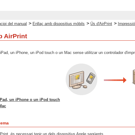
>
>
>
ncipi del manual
Enllaç amb dispositius mòbils
Ús d'AirPrint
Impressió
 AirPrint
iPad, un iPhone, un iPod touch o un Mac sense utilitzar un controlador d'imp
iPad, un iPhone o un iPod touch
Mac
stema
Print, és necessari tenir un dels dispositius Apple següents.