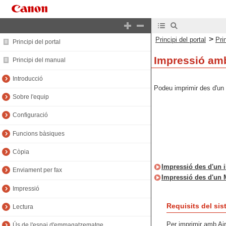
>
Principi del portal
Pri
Principi del portal
Impressió amb
Principi del manual
Introducció
Podeu imprimir des d'un 
Sobre l'equip
Configuració
Funcions bàsiques
Còpia
Impressió des d'un 
Enviament per fax
Impressió des d'un 
Impressió
Requisits del si
Lectura
Per imprimir amb Air
Ús de l'espai d'emmagatzematge