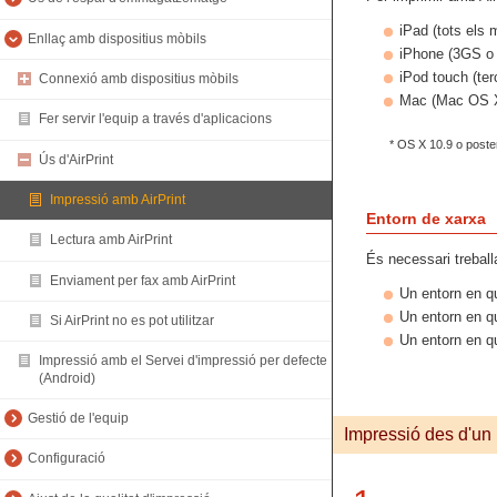
iPad (tots els 
Enllaç amb dispositius mòbils
iPhone (3GS o 
iPod touch (ter
Connexió amb dispositius mòbils
Mac (Mac OS X 
Fer servir l'equip a través d'aplicacions
* OS X 10.9 o poster
Ús d'AirPrint
Impressió amb AirPrint
Entorn de xarxa
Lectura amb AirPrint
És necessari treball
Enviament per fax amb AirPrint
Un entorn en qu
Un entorn en qu
Si AirPrint no es pot utilitzar
Un entorn en q
Impressió amb el Servei d'impressió per defecte
(Android)
Gestió de l'equip
Impressió des d'un
Configuració