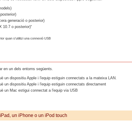
models)
posterior)
cera generació o posterior)
*
10.7 o posterior)
ior quan s'utilitzi una connexió USB
ar en un dels entorns següents.
è un dispositiu Apple i l'equip estiguin connectats a la mateixa LAN.
è un dispositiu Apple i l'equip estiguin connectats directament
uè un Mac estigui connectat a l'equip via USB
 iPad, un iPhone o un iPod touch