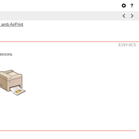
 amb AirPrint
E19Y-0C5
ressora.