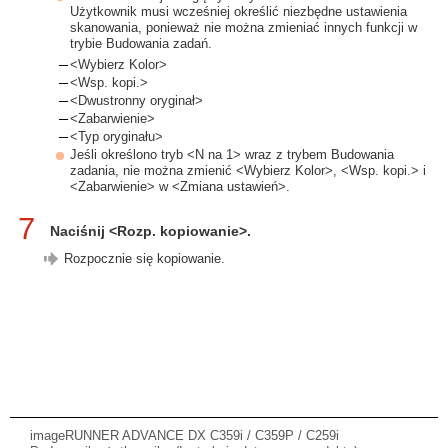
Użytkownik musi wcześniej określić niezbędne ustawienia
skanowania, ponieważ nie można zmieniać innych funkcji w
trybie Budowania zadań.
<Wybierz Kolor>
<Wsp. kopi.>
<Dwustronny oryginał>
<Zabarwienie>
<Typ oryginału>
Jeśli określono tryb <N na 1> wraz z trybem Budowania
zadania, nie można zmienić <Wybierz Kolor>, <Wsp. kopi.> i
<Zabarwienie> w <Zmiana ustawień>.
7
Naciśnij <Rozp. kopiowanie>.
Rozpocznie się kopiowanie.
imageRUNNER ADVANCE DX C359i / C359P / C259i