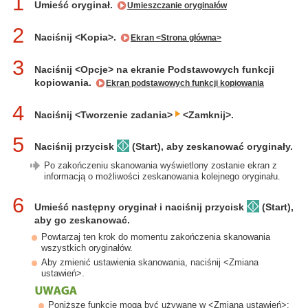
1
Umieść oryginał.
Umieszczanie oryginałów
2
Naciśnij <Kopia>.
Ekran <Strona główna>
3
Naciśnij <Opcje> na ekranie Podstawowych funkcji
kopiowania.
Ekran podstawowych funkcji kopiowania
4
Naciśnij <Tworzenie zadania>
<Zamknij>.
5
Naciśnij przycisk
(Start), aby zeskanować oryginały.
Po zakończeniu skanowania wyświetlony zostanie ekran z
informacją o możliwości zeskanowania kolejnego oryginału.
6
Umieść następny oryginał i naciśnij przycisk
(Start),
aby go zeskanować.
Powtarzaj ten krok do momentu zakończenia skanowania
wszystkich oryginałów.
Aby zmienić ustawienia skanowania, naciśnij <Zmiana
ustawień>.
Poniższe funkcje mogą być używane w <Zmiana ustawień>: