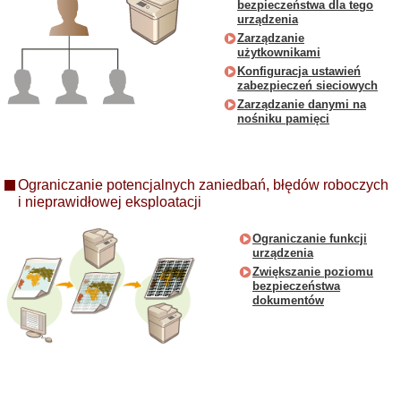
bezpieczeństwa dla tego
urządzenia
Zarządzanie
użytkownikami
Konfiguracja ustawień
zabezpieczeń sieciowych
Zarządzanie danymi na
nośniku pamięci
Ograniczanie potencjalnych zaniedbań, błędów roboczych
i nieprawidłowej eksploatacji
Ograniczanie funkcji
urządzenia
Zwiększanie poziomu
bezpieczeństwa
dokumentów