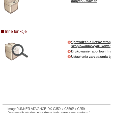
danych/ustawień
Inne funkcje
Sprawdzenie liczby stron 
skopiowania/wydrukowani
Drukowanie raportów i list
Ustawienia zarządzania ty
imageRUNNER ADVANCE DX C359i / C359P / C259i
Podręcznik użytkownika (Instrukcja dotycząca produktu)