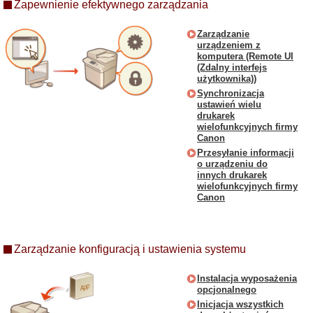
Zapewnienie efektywnego zarządzania
Zarządzanie
urządzeniem z
komputera (Remote UI
(Zdalny interfejs
użytkownika))
Synchronizacja
ustawień wielu
drukarek
wielofunkcyjnych firmy
Canon
Przesyłanie informacji
o urządzeniu do
innych drukarek
wielofunkcyjnych firmy
Canon
Zarządzanie konfiguracją i ustawienia systemu
Instalacja wyposażenia
opcjonalnego
Inicjacja wszystkich