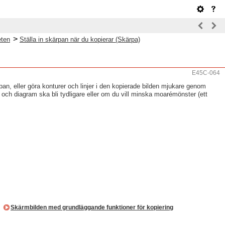
>
eten
Ställa in skärpan när du kopierar (Skärpa)
E45C-064
pan, eller göra konturer och linjer i den kopierade bilden mjukare genom
 och diagram ska bli tydligare eller om du vill minska moarémönster (ett
.
Skärmbilden med grundläggande funktioner för kopiering