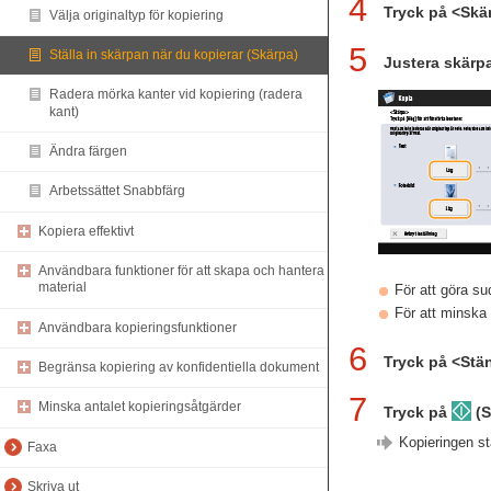
4
Tryck på <Skä
Välja originaltyp för kopiering
5
Ställa in skärpan när du kopierar (Skärpa)
Justera skärp
Radera mörka kanter vid kopiering (radera
kant)
Ändra färgen
Arbetssättet Snabbfärg
Kopiera effektivt
Användbara funktioner för att skapa och hantera
material
För att göra sud
För att minska 
Användbara kopieringsfunktioner
6
Tryck på <Stä
Begränsa kopiering av konfidentiella dokument
7
Minska antalet kopieringsåtgärder
Tryck på
(S
Kopieringen sta
Faxa
Skriva ut