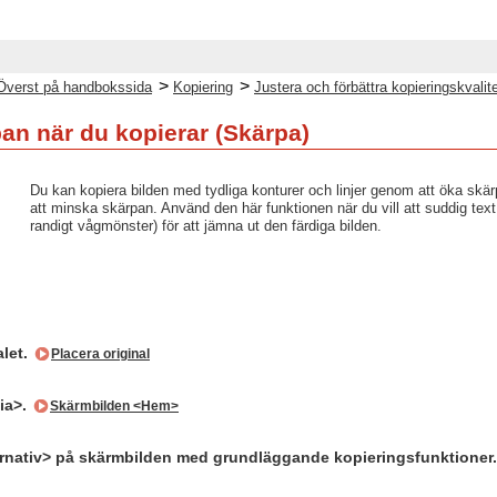
>
>
Överst på handbokssida
Kopiering
Justera och förbättra kopieringskvalit
pan när du kopierar (Skärpa)
Du kan kopiera bilden med tydliga konturer och linjer genom att öka skär
att minska skärpan. Använd den här funktionen när du vill att suddig text
randigt vågmönster) för att jämna ut den färdiga bilden.
alet.
Placera original
ia>.
Skärmbilden <Hem>
ernativ> på skärmbilden med grundläggande kopieringsfunktioner