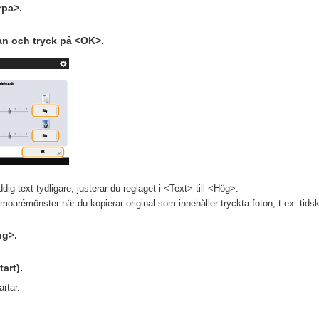
rpa>.
an och tryck på <OK>.
dig text tydligare, justerar du reglaget i <Text> till <Hög>.
moarémönster när du kopierar original som innehåller tryckta foton, t.ex. tidskri
ng>.
tart).
rtar.