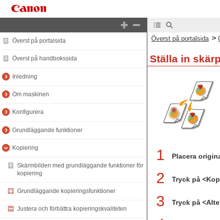
>
Överst på portalsida
Överst på portalsida
Ställa in skär
Överst på handbokssida
Inledning
Om maskinen
Konfigurera
Grundläggande funktioner
Kopiering
1
Placera origin
Skärmbilden med grundläggande funktioner för
2
kopiering
Tryck på <Kop
Grundläggande kopieringsfunktioner
3
Tryck på <Alt
Justera och förbättra kopieringskvaliteten