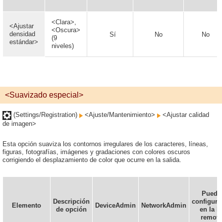
<Clara>,
<Ajustar
<Oscura>
densidad
Sí
No
No
(9
estándar>
niveles)
<Suavizado especial>
(Settings/Registration)
<Ajuste/Mantenimiento>
<Ajustar calidad
de imagen>
Esta opción suaviza los contornos irregulares de los caracteres, líneas,
figuras, fotografías, imágenes y gradaciones con colores oscuros
corrigiendo el desplazamiento de color que ocurre en la salida.
Puede
Descripción
configura
Elemento
DeviceAdmin
NetworkAdmin
de opción
en la I
remota