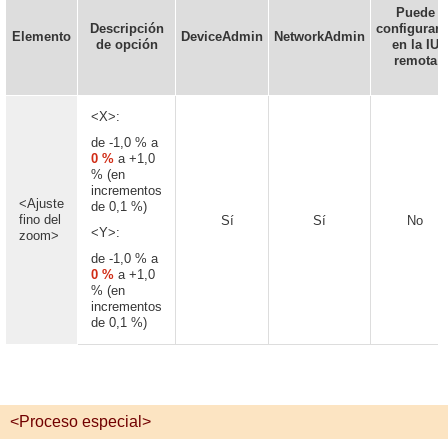
Puede
Descripción
configurars
Elemento
DeviceAdmin
NetworkAdmin
de opción
en la IU
remota
<X>:
de -1,0 % a
0 %
a +1,0
% (en
incrementos
<Ajuste
de 0,1 %)
fino del
Sí
Sí
No
<Y>:
zoom>
de -1,0 % a
0 %
a +1,0
% (en
incrementos
de 0,1 %)
<Proceso especial>