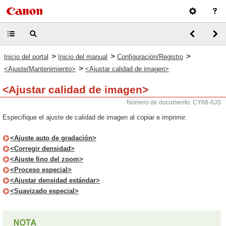
>
>
>
Inicio del portal
Inicio del manual
Configuración/Registro
>
<Ajuste/Mantenimiento>
<Ajustar calidad de imagen>
<Ajustar calidad de imagen>
Número de documento: CY68-0JS
Especifique el ajuste de calidad de imagen al copiar e imprimir.
<Ajuste auto de gradación>
<Corregir densidad>
<Ajuste fino del zoom>
<Proceso especial>
<Ajustar densidad estándar>
<Suavizado especial>