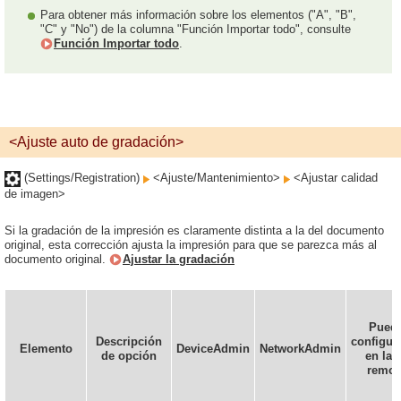
Para obtener más información sobre los elementos ("A", "B",
"C" y "No") de la columna "Función Importar todo", consulte
Función Importar todo
.
<Ajuste auto de gradación>
(Settings/Registration)
<Ajuste/Mantenimiento>
<Ajustar calidad
de imagen>
Si la gradación de la impresión es claramente distinta a la del documento
original, esta corrección ajusta la impresión para que se parezca más al
documento original.
Ajustar la gradación
Pued
Descripción
configur
Elemento
DeviceAdmin
NetworkAdmin
de opción
en la 
remot