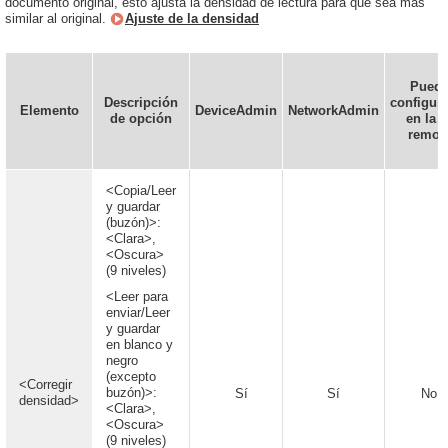
documento original, esto ajusta la densidad de lectura para que sea más
similar al original.
Ajuste de la densidad
Pued
Descripción
configur
Elemento
DeviceAdmin
NetworkAdmin
de opción
en la I
remot
<Copia/Leer
y guardar
(buzón)>:
<Clara>,
<Oscura>
(9 niveles)
<Leer para
enviar/Leer
y guardar
en blanco y
negro
(excepto
<Corregir
buzón)>:
Sí
Sí
No
densidad>
<Clara>,
<Oscura>
(9 niveles)