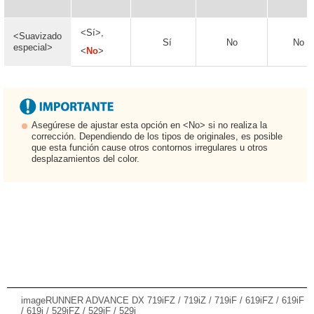
<Sí>,
<Suavizado
Sí
No
No
especial>
<
No
>
Asegúrese de ajustar esta opción en <No> si no realiza la
corrección. Dependiendo de los tipos de originales, es posible
que esta función cause otros contornos irregulares u otros
desplazamientos del color.
imageRUNNER ADVANCE DX 719iFZ / 719iZ / 719iF / 619iFZ / 619iF
/ 619i / 529iFZ / 529iF / 529i