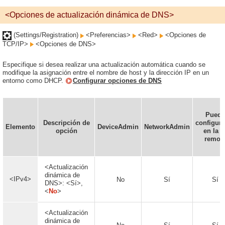
<Opciones de actualización dinámica de DNS>
(Settings/Registration)
<Preferencias>
<Red>
<Opciones de
TCP/IP>
<Opciones de DNS>
Especifique si desea realizar una actualización automática cuando se
modifique la asignación entre el nombre de host y la dirección IP en un
entorno como DHCP.
Configurar opciones de DNS
Puede
Descripción de
configura
Elemento
DeviceAdmin
NetworkAdmin
opción
en la I
remot
<Actualización
dinámica de
<IPv4>
No
Sí
Sí
DNS>: <Sí>,
<
No
>
<Actualización
dinámica de