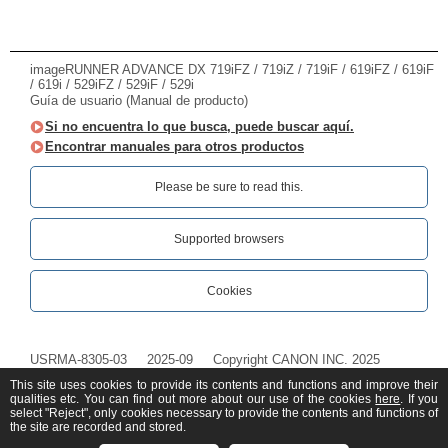
imageRUNNER ADVANCE DX 719iFZ / 719iZ / 719iF / 619iFZ / 619iF
/ 619i / 529iFZ / 529iF / 529i
Guía de usuario (Manual de producto)
Si no encuentra lo que busca, puede buscar aquí.
Encontrar manuales para otros productos
Please be sure to read this.‎
Supported browsers
Cookies
USRMA-8305-03
2025-09
Copyright CANON INC. 2025
This site uses cookies to provide its contents and functions and improve their
qualities etc. You can find out more about our use of the cookies
here
. If you
select "Reject", only cookies necessary to provide the contents and functions of
the site are recorded and stored.