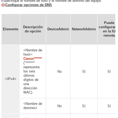
Especifique el nombre de host y el nombre de dominio del equipo.
Configurar opciones de DNS
Puede
Descripción
configurars
Elemento
DeviceAdmin
NetworkAdmin
de opción
en la IU
remota
<Nombre de
host>:
Canon******
("******"
representa
los seis
No
Sí
Sí
últimos
<IPv4>
dígitos de
una
dirección
MAC).
<Nombre de
No
Sí
Sí
dominio>