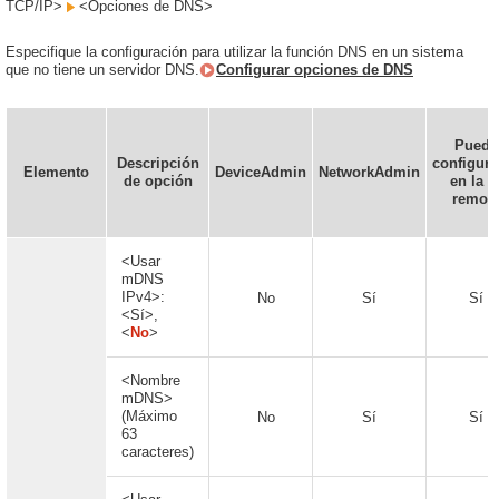
TCP/IP>
<Opciones de DNS>
Especifique la configuración para utilizar la función DNS en un sistema
que no tiene un servidor DNS.
Configurar opciones de DNS
Puede
Descripción
configura
Elemento
DeviceAdmin
NetworkAdmin
de opción
en la I
remot
<Usar
mDNS
IPv4>:
No
Sí
Sí
<Sí>,
<
No
>
<Nombre
mDNS>
(Máximo
No
Sí
Sí
63
caracteres)