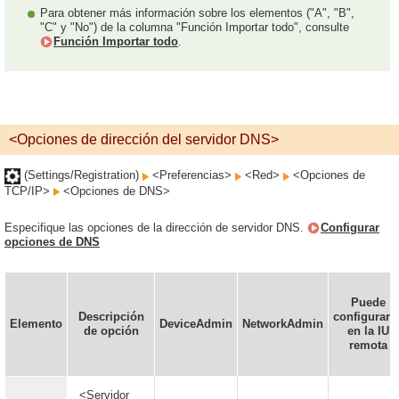
Para obtener más información sobre los elementos ("A", "B",
"C" y "No") de la columna "Función Importar todo", consulte
Función Importar todo
.
<Opciones de dirección del servidor DNS>
(Settings/Registration)
<Preferencias>
<Red>
<Opciones de
TCP/IP>
<Opciones de DNS>
Especifique las opciones de la dirección de servidor DNS.
Configurar
opciones de DNS
Puede
Descripción
configurars
Elemento
DeviceAdmin
NetworkAdmin
de opción
en la IU
remota
<Servidor