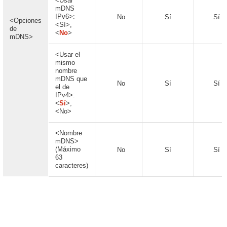
<Usar
mDNS
IPv6>:
No
Sí
Sí
<Opciones
<Sí>,
de
<
No
>
mDNS>
<Usar el
mismo
nombre
mDNS que
No
Sí
Sí
el de
IPv4>:
<
Sí
>,
<No>
<Nombre
mDNS>
(Máximo
No
Sí
Sí
63
caracteres)