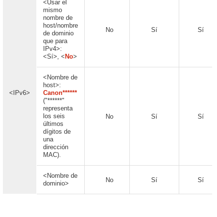
<Usar el
mismo
nombre de
host/nombre
No
Sí
Sí
de dominio
que para
IPv4>:
<Sí>, <
No
>
<Nombre de
host>:
<IPv6>
Canon******
("******"
representa
los seis
No
Sí
Sí
últimos
dígitos de
una
dirección
MAC).
<Nombre de
No
Sí
Sí
dominio>