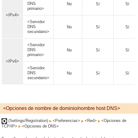
DNS
No
Sí
Sí
primario>
<IPv4>
<Servidor
DNS
No
Sí
Sí
secundario>
<Servidor
DNS
No
Sí
Sí
primario>
<IPv6>
<Servidor
DNS
No
Sí
Sí
secundario>
<Opciones de nombre de dominio/nombre host DNS>
(Settings/Registration)
<Preferencias>
<Red>
<Opciones de
TCP/IP>
<Opciones de DNS>