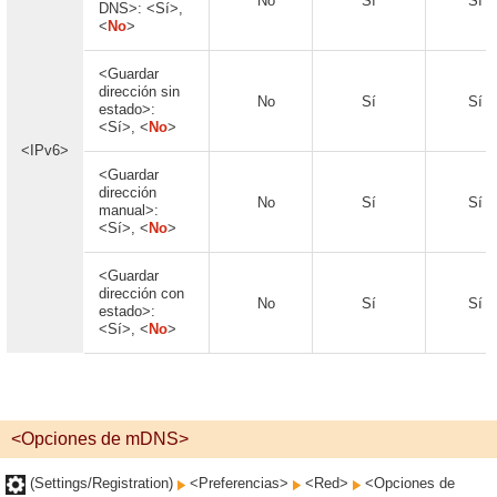
No
Sí
Sí
DNS>: <Sí>,
<
No
>
<Guardar
dirección sin
No
Sí
Sí
estado>:
<Sí>, <
No
>
<IPv6>
<Guardar
dirección
No
Sí
Sí
manual>:
<Sí>, <
No
>
<Guardar
dirección con
No
Sí
Sí
estado>:
<Sí>, <
No
>
<Opciones de mDNS>
(Settings/Registration)
<Preferencias>
<Red>
<Opciones de