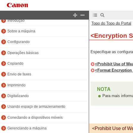
Topo do Manual
Introdução
Topo do Topo do Portal
Sobre a máquina
<Encryption S
Configurando
Especifique as configura
Operações básicas
Copiando
<Prohibit Use of We
<Format Encryption
Envio de faxes
Imprimindo
Para mais informa
Digitalizando
Usando espaço de armazenamento
Conectando a dispositivos móveis
<Prohibit Use of W
Gerenciando a máquina