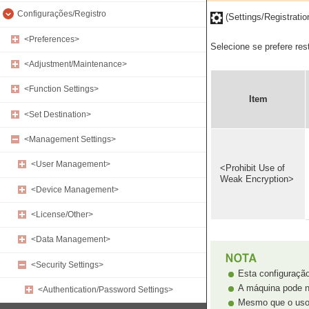
Configurações/Registro
(Settings/Registrati
<Preferences>
Selecione se prefere rest
<Adjustment/Maintenance>
<Function Settings>
Item
<Set Destination>
<Management Settings>
<User Management>
<Prohibit Use of
Weak Encryption>
<Device Management>
<License/Other>
<Data Management>
<Security Settings>
Esta configuraçã
A máquina pode n
<Authentication/Password Settings>
Mesmo que o uso de