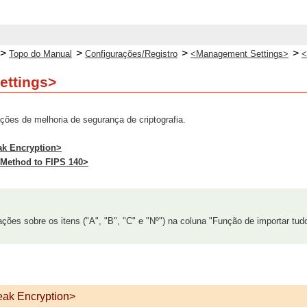
>
>
>
>
Topo do Manual
Configurações/Registro
<Management Settings>
<
ettings>
ções de melhoria de segurança de criptografia.
ak Encryption>
 Method to FIPS 140>
ções sobre os itens ("A", "B", "C" e "Nº") na coluna "Função de importar tud
eak Encryption>