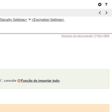
>
Security Settings>
<Encryption Settings>
Número do documento: CY8U-0RK
o", consulte
Função de importar tudo
.