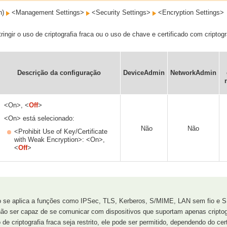
on)
<Management Settings>
<Security Settings>
<Encryption Settings>
ringir o uso de criptografia fraca ou o uso de chave e certificado com criptogr
Descrição da configuração
DeviceAdmin
NetworkAdmin
<On>, <
Off
>
<On> está selecionado:
Não
Não
<Prohibit Use of Key/Certificate
with Weak Encryption>: <On>,
<
Off
>
o se aplica a funções como IPSec, TLS, Kerberos, S/MIME, LAN sem fio e
ão ser capaz de se comunicar com dispositivos que suportam apenas criptogr
 criptografia fraca seja restrito, ele pode ser permitido, dependendo do certif