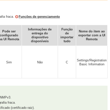
afia fraca.
Funções de gerenciamento
Informações de
Função
Pode ser
Nome do item ao
entrega do
de
configurado
exportar com a UI
dispositivo
importar
na UI Remota
Remota
disponíveis
tudo
Settings/Registration
Sim
Não
C
Basic Information
 SNMPv3.
afia fraca.
icado (certificado raiz).