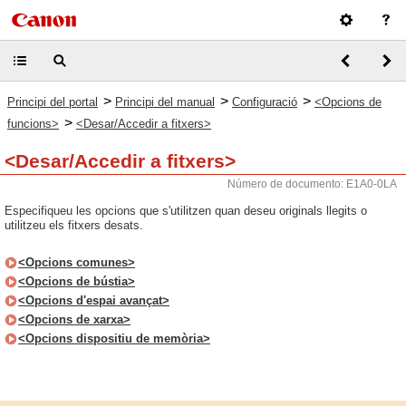
>
>
>
Principi del portal
Principi del manual
Configuració
<Opcions de
>
funcions>
<Desar/Accedir a fitxers>
<Desar/Accedir a fitxers>
Número de documento: E1A0-0LA
Especifiqueu les opcions que s'utilitzen quan deseu originals llegits o
utilitzeu els fitxers desats.
<Opcions comunes>
<Opcions de bústia>
<Opcions d'espai avançat>
<Opcions de xarxa>
<Opcions dispositiu de memòria>