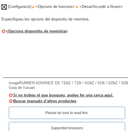
(Configuració)
<Opcions de funcions>
<Desar/Accedir a fitxers>
Especifiqueu les opcions del dispositiu de memòria.
<Opcions dispositiu de memòria>
imageRUNNER ADVANCE DX 719iZ / 719i / 619iZ / 619i / 529iZ / 529i
Guia de l'usuari
Si no trobeu el que busqueu, podeu fer una cerca aquí.
Buscar manuals d’altres productes
Please be sure to read this.‎
Supported browsers