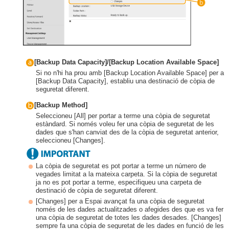
[Backup Data Capacity]/[Backup Location Available Space]
Si no n'hi ha prou amb [Backup Location Available Space] per a
[Backup Data Capacity], establiu una destinació de còpia de
seguretat diferent.
[Backup Method]
Seleccioneu [All] per portar a terme una còpia de seguretat
estàndard. Si només voleu fer una còpia de seguretat de les
dades que s'han canviat des de la còpia de seguretat anterior,
seleccioneu [Changes].
La còpia de seguretat es pot portar a terme un número de
vegades limitat a la mateixa carpeta. Si la còpia de seguretat
ja no es pot portar a terme, especifiqueu una carpeta de
destinació de còpia de seguretat diferent.
[Changes] per a Espai avançat fa una còpia de seguretat
només de les dades actualitzades o afegides des que es va fer
una còpia de seguretat de totes les dades desades. [Changes]
sempre fa una còpia de seguretat de les dades en funció de les