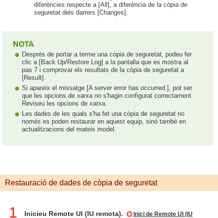
diferències respecte a [All], a diferència de la còpia de
seguretat dels darrers [Changes].
Després de portar a terme una còpia de seguretat, podeu fer
clic a [Back Up/Restore Log] a la pantalla que es mostra al
pas 7 i comprovar els resultats de la còpia de seguretat a
[Result].
Si apareix el missatge [A server error has occurred.], pot ser
que les opcions de xarxa no s'hagin configurat correctament.
Reviseu les opcions de xarxa.
Les dades de les quals s'ha fet una còpia de seguretat no
només es poden restaurar en aquest equip, sinó també en
actualitzacions del mateix model.
Restauració de dades de còpia de seguretat
1
Inicieu Remote UI (IU remota).
Inici de Remote UI (IU