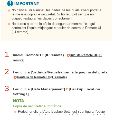
No canvieu ni elimineu les dades de les quals s'hagi portat a
terme una còpia de seguretat. Si ho feu, pot ser que no
pugueu restaurar les dades correctament.
No porteu a terme la còpia de seguretat mentre s'estigui
controlant l'equip mitjançant el tauler de control o Remote UI
(IU remota).
1
Inicieu Remote UI (IU remota).
Inici de Remote UI (IU
remota)
2
Feu clic a [Settings/Registration] a la pàgina del portal.
Pantalla de Remote UI (IU remota)
3
Feu clic a [Data Management]
[Backup Location
Settings].
Còpia de seguretat automàtica
Podeu fer clic a [Auto Backup Settings] i configurar l'equip