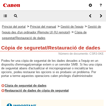
>
>
>
Principi del portal
Principi del manual
Gestió de l'equip
Gestió de
>
l'equip des d'un ordinador (Remote UI (IU remota))
Còpia de
seguretat/Restauració de dades
Còpia de seguretat/Restauració de dades
Número de documento: CSR3-0KE
Podeu fer una còpia de seguretat de les dades desades a l'equip en un
dispositiu d'emmagatzematge extern o un servidor SMB. Si feu una còpia
de seguretat abans d'actualitzar el microprogramari o inicialitzar les
opcions, podeu restaurar les opcions si es produeix un problema. Per
portar a terme aquestes operacions calen privilegis d'administrador.
Còpia de seguretat de dades
Restauració de dades de còpia de seguretat