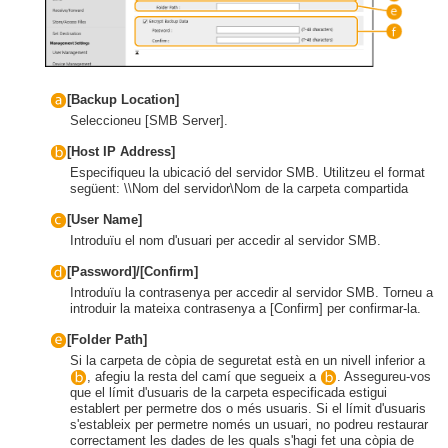
[Backup Location]
Seleccioneu [SMB Server].
[Host IP Address]
Especifiqueu la ubicació del servidor SMB. Utilitzeu el format
següent: \\Nom del servidor\Nom de la carpeta compartida
[User Name]
Introduïu el nom d'usuari per accedir al servidor SMB.
[Password]/[Confirm]
Introduïu la contrasenya per accedir al servidor SMB. Torneu a
introduir la mateixa contrasenya a [Confirm] per confirmar-la.
[Folder Path]
Si la carpeta de còpia de seguretat està en un nivell inferior a
, afegiu la resta del camí que segueix a
. Assegureu-vos
que el límit d'usuaris de la carpeta especificada estigui
establert per permetre dos o més usuaris. Si el límit d'usuaris
s'estableix per permetre només un usuari, no podreu restaurar
correctament les dades de les quals s'hagi fet una còpia de