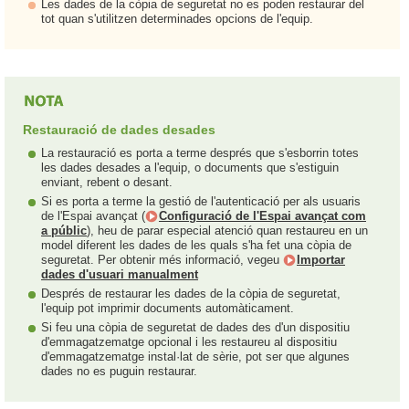
Les dades de la còpia de seguretat no es poden restaurar del
tot quan s'utilitzen determinades opcions de l'equip.
Restauració de dades desades
La restauració es porta a terme després que s'esborrin totes
les dades desades a l'equip, o documents que s'estiguin
enviant, rebent o desant.
Si es porta a terme la gestió de l'autenticació per als usuaris
de l'Espai avançat (
Configuració de l'Espai avançat com
a públic
), heu de parar especial atenció quan restaureu en un
model diferent les dades de les quals s'ha fet una còpia de
seguretat. Per obtenir més informació, vegeu
Importar
dades d'usuari manualment
Després de restaurar les dades de la còpia de seguretat,
l'equip pot imprimir documents automàticament.
Si feu una còpia de seguretat de dades des d'un dispositiu
d'emmagatzematge opcional i les restaureu al dispositiu
d'emmagatzematge instal·lat de sèrie, pot ser que algunes
dades no es puguin restaurar.