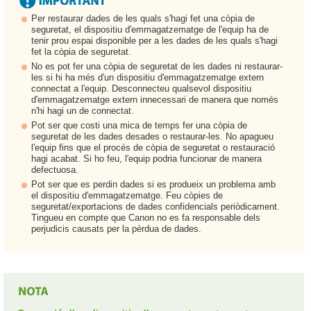
Per restaurar dades de les quals s'hagi fet una còpia de
seguretat, el dispositiu d'emmagatzematge de l'equip ha de
tenir prou espai disponible per a les dades de les quals s'hagi
fet la còpia de seguretat.
No es pot fer una còpia de seguretat de les dades ni restaurar-
les si hi ha més d'un dispositiu d'emmagatzematge extern
connectat a l'equip. Desconnecteu qualsevol dispositiu
d'emmagatzematge extern innecessari de manera que només
n'hi hagi un de connectat.
Pot ser que costi una mica de temps fer una còpia de
seguretat de les dades desades o restaurar-les. No apagueu
l'equip fins que el procés de còpia de seguretat o restauració
hagi acabat. Si ho feu, l'equip podria funcionar de manera
defectuosa.
Pot ser que es perdin dades si es produeix un problema amb
el dispositiu d'emmagatzematge. Feu còpies de
seguretat/exportacions de dades confidencials periòdicament.
Tingueu en compte que Canon no es fa responsable dels
perjudicis causats per la pèrdua de dades.