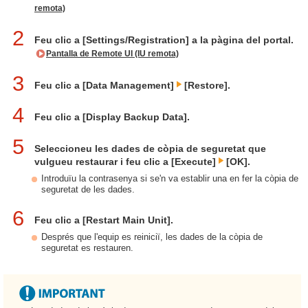
remota)
2
Feu clic a [Settings/Registration] a la pàgina del portal.
Pantalla de Remote UI (IU remota)
3
Feu clic a [Data Management]
[Restore].
4
Feu clic a [Display Backup Data].
5
Seleccioneu les dades de còpia de seguretat que
vulgueu restaurar i feu clic a [Execute]
[OK].
Introduïu la contrasenya si se'n va establir una en fer la còpia de
seguretat de les dades.
6
Feu clic a [Restart Main Unit].
Després que l'equip es reiniciï, les dades de la còpia de
seguretat es restauren.