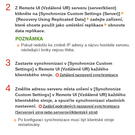
2
Z Remote UI (Vzdálené UR) serveru (server/klient)
klikněte na [Synchronize Custom Settings (Server)]
[Recovery Using Replicated Data]
zadejte zařízení,
které chcete použít jako umístění replikace
obnovte
data replikace.
Pokud nedošlo ke změně IP adresy a názvu hostitele serveru,
následující kroky nejsou třeba.
3
Zastavte synchronizaci v [Synchronize Custom
Settings] v Remote UI (Vzdálené UR) každého
klientského stroje.
Zahájení nastavení synchronizace
4
Změňte adresu serveru místa určení v [Synchronize
Custom Settings] v Remote UI (Vzdálené UR) každého
klientského stroje, a spusťte synchronizaci vlastních
nastavení.
Zadání podrobných nastavení synchronizace
(Serverový stroj nebo serverový/klientský stroj)
Po konfiguraci synchronizace musí být klientské stroje
restartovány.