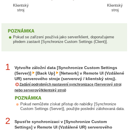
Klientský
Klientský
stroj
stroj
Pokud se zařízení používá jako server/klient, doporučujeme
předem zastavit [Synchronize Custom Settings (Client)].
1
Vytvořte záložní data [Synchronize Custom Settings
(Server)]
[Back Up]
[Network] v Remote UI (Vzdálené
UR) serverového stroje (serverový / klientský stroj).
Zadání podrobných nastavení synchronizace (Serverový stroj
nebo serverový/klientský stroj)
Pokud nemůžete získat přístup do nabídky [Synchronize
Custom Settings (Server)], použijte poslední zálohovaná data.
2
Spusťte synchronizaci v [Synchronize Custom
Settings] v Remote UI (Vzdálené UR) serverového