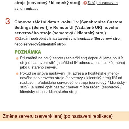
stroje (serverový / klientský stroj).
Zahájení nastavení
synchronizace
3
Obnovte záložní data z kroku 1 v [Synchronize Custom
Settings (Server)] v Remote UI (Vzdálené UR) nového
serverového stroje (serverový / klientský stroj).
Zadání podrobných nastavení synchronizace (Serverový stroj
nebo serverový/klientský stroj)
Při změně na nový server (server/klient) doporučujeme použít
stejné nastavení sítě (například IP adresu a hostitelské jméno)
jako u starého serveru.
Pokud se síťová nastavení (IP adresa a hostitelské jméno)
nového serverového stroje (serverový / klientský stroj) liší od
nastavení předešlého serverového stroje (serverový / klientský
stroj), je nutné opět nastavit server místa určení (serverový /
klientský stroj) z klientského stroje.
Změna serveru (server/klient) (po nastavení replikace)