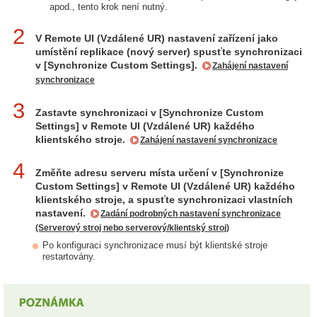
apod., tento krok není nutný.
2
V Remote UI (Vzdálené UR) nastavení zařízení jako
umístění replikace (nový server) spusťte synchronizaci
v [Synchronize Custom Settings].
Zahájení nastavení
synchronizace
3
Zastavte synchronizaci v [Synchronize Custom
Settings] v Remote UI (Vzdálené UR) každého
klientského stroje.
Zahájení nastavení synchronizace
4
Změňte adresu serveru místa určení v [Synchronize
Custom Settings] v Remote UI (Vzdálené UR) každého
klientského stroje, a spusťte synchronizaci vlastních
nastavení.
Zadání podrobných nastavení synchronizace
(Serverový stroj nebo serverový/klientský stroj)
Po konfiguraci synchronizace musí být klientské stroje
restartovány.