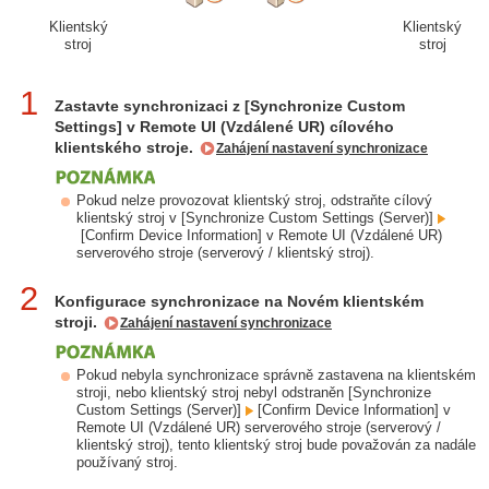
Klientský
Klientský
stroj
stroj
1
Zastavte synchronizaci z [Synchronize Custom
Settings] v Remote UI (Vzdálené UR) cílového
klientského stroje.
Zahájení nastavení synchronizace
Pokud nelze provozovat klientský stroj, odstraňte cílový
klientský stroj v [Synchronize Custom Settings (Server)]
[Confirm Device Information] v Remote UI (Vzdálené UR)
serverového stroje (serverový / klientský stroj).
2
Konfigurace synchronizace na Novém klientském
stroji.
Zahájení nastavení synchronizace
Pokud nebyla synchronizace správně zastavena na klientském
stroji, nebo klientský stroj nebyl odstraněn [Synchronize
Custom Settings (Server)]
[Confirm Device Information] v
Remote UI (Vzdálené UR) serverového stroje (serverový /
klientský stroj), tento klientský stroj bude považován za nadále
používaný stroj.