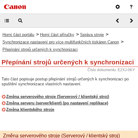
>
>
>
Horní část portálu
Horní část příručky
Správa stroje
>
Synchronizace nastavení pro více multifunkčních tiskáren Canon
Přepínání strojů určených k synchronizaci
Přepínání strojů určených k synchronizaci
Číslo dokumentu: E2XJ-0KY
Tato část popisuje postup přepínání strojů určených k synchronizaci po
spuštění synchronizace vlastních nastavení.
Změna serverového stroje (Serverový / klientský stroj)
Změna serveru (server/klient) (po nastavení replikace)
Změna klientského stroje
Změna serverového stroje (Serverový / klientský stroj)