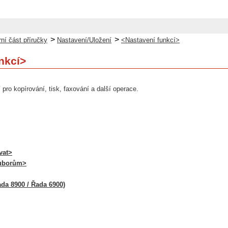
>
>
ní část příručky
Nastavení/Uložení
<Nastavení funkcí>
nkcí>
 pro kopírování, tisk, faxování a další operace.
vat>
ouborům>
da 8900 / Řada 6900)