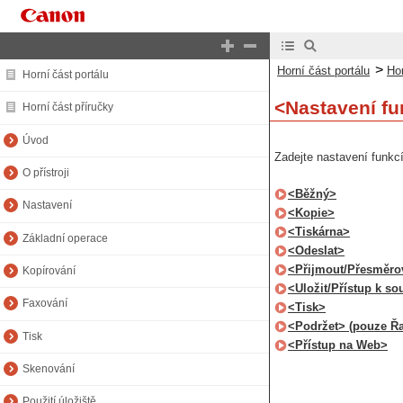
>
Horní část portálu
Hor
Horní část portálu
<Nastavení fu
Horní část příručky
Úvod
Zadejte nastavení funkcí
O přístroji
<Běžný>
Nastavení
<Kopie>
<Tiskárna>
Základní operace
<Odeslat>
<Přijmout/Přesměro
Kopírování
<Uložit/Přístup k s
Faxování
<Tisk>
<Podržet> (pouze Řa
Tisk
<Přístup na Web>
Skenování
Použití úložiště