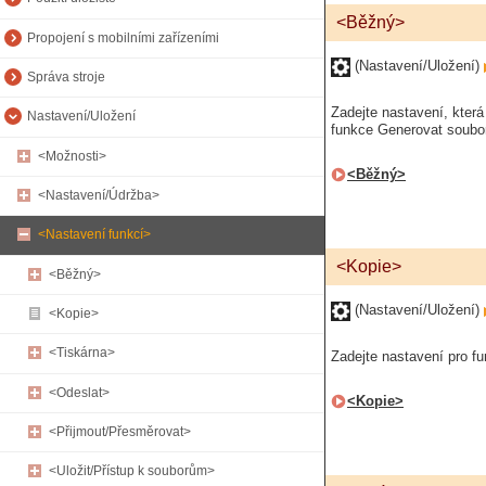
<Běžný>
Propojení s mobilními zařízeními
(Nastavení/Uložení)
Správa stroje
Zadejte nastavení, kter
Nastavení/Uložení
funkce Generovat soubor
<Možnosti>
<Běžný>
<Nastavení/Údržba>
<Nastavení funkcí>
<Kopie>
<Běžný>
(Nastavení/Uložení)
<Kopie>
<Tiskárna>
Zadejte nastavení pro fu
<Odeslat>
<Kopie>
<Přijmout/Přesměrovat>
<Uložit/Přístup k souborům>