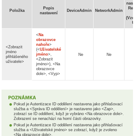
nasta
Popis
Rem
Položka
DeviceAdmin
NetworkAdmin
nastavení
U
(Vzd
U
<
Na
obrazovce
nahoře
>
<Zobrazit
(<
Uživatelské
jméno
jméno
>,
Ne
Ne
N
přihlášeného
<Zobrazit
uživatele>
jméno>), <Na
obrazovce
dole>, <Vyp>
Pokud je Autentizace ID oddělení nastavena jako přihlašovací
služba a <Správa ID oddělení> je nastaveno jako <Zap>,
zobrazí se ID oddělení, když je vybráno <Na obrazovce dole>.
Zobrazení se nenachází na horní části obrazovky.
Pokud je Autentizace ID oddělení nastavena jako přihlašovací
služba a <Uživatelské jméno> se zobrazí, když je zvoleno
<Na obrazovce dole>.