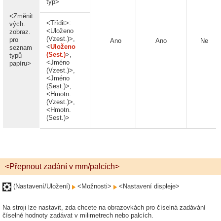
typ>
<Změnit
<Třídit>:
vých.
<Uloženo
zobraz.
(Vzest.)>,
pro
Ano
Ano
Ne
<
Uloženo
seznam
(Sest.)
>,
typů
<Jméno
papíru>
(Vzest.)>,
<Jméno
(Sest.)>,
<Hmotn.
(Vzest.)>,
<Hmotn.
(Sest.)>
<Přepnout zadání v mm/palcích>
(Nastavení/Uložení)
<Možnosti>
<Nastavení displeje>
Na stroji lze nastavit, zda chcete na obrazovkách pro číselná zadávání
číselné hodnoty zadávat v milimetrech nebo palcích.