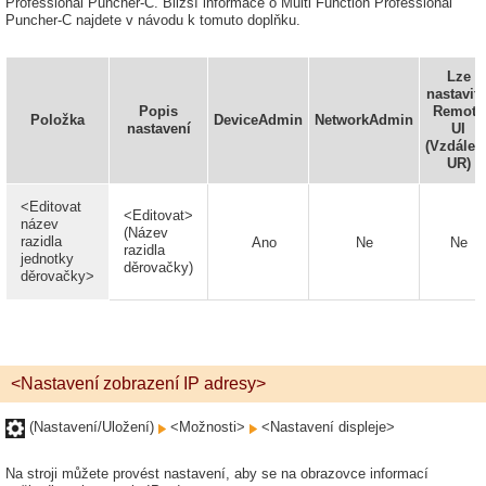
Professional Puncher-C. Bližší informace o Multi Function Professional
Puncher-C najdete v návodu k tomuto doplňku.
Lze
nastavit 
Popis
Remote
Položka
DeviceAdmin
NetworkAdmin
nastavení
UI
(Vzdálen
UR)
<Editovat
<Editovat>
název
(Název
razidla
Ano
Ne
Ne
razidla
jednotky
děrovačky)
děrovačky>
<Nastavení zobrazení IP adresy>
(Nastavení/Uložení)
<Možnosti>
<Nastavení displeje>
Na stroji můžete provést nastavení, aby se na obrazovce informací