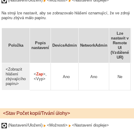
(Nastavení/Uložení)
<Možnosti>
<Nastavení displeje>
Na stroji lze nastavit, aby se zobrazovalo hlášení oznamující, že ve zdroji
papíru zbývá málo papíru.
Lze
nastavit v
Popis
Remote
Položka
DeviceAdmin
NetworkAdmin
nastavení
UI
(Vzdálené
UR)
<Zobrazit
hlášení
<
Zap
>,
Ano
Ano
Ne
zbývajícího
<Vyp>
papíru>
<Stav Počet kopií/Trvání úlohy>
(Nastavení/Uložení)
<Možnosti>
<Nastavení displeje>