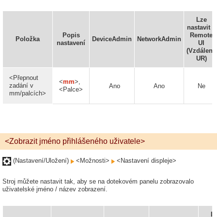
Lze
nastavit v
Popis
Remote
Položka
DeviceAdmin
NetworkAdmin
nastavení
UI
(Vzdálené
UR)
<Přepnout
<
mm
>,
zadání v
Ano
Ano
Ne
<Palce>
mm/palcích>
<Zobrazit jméno přihlášeného uživatele>
(Nastavení/Uložení)
<Možnosti>
<Nastavení displeje>
Stroj můžete nastavit tak, aby se na dotekovém panelu zobrazovalo
uživatelské jméno / název zobrazení.
L