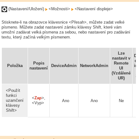
(Nastavení/Uložení)
<Možnosti>
<Nastavení displeje>
Stisknete-li na obrazovce klávesnice <Přesah>, můžete zadat velké
písmeno. Můžete zadat nastavení zámku klávesy Shift, které vám
umožní zadávat velká písmena za sebou, nebo nastavení pro zadávání
textu, který začíná velkým písmenem.
Lze
Do
nastavit v
do
Popis
Remote
Položka
DeviceAdmin
NetworkAdmin
in
nastavení
UI
(Vzdálené
z
UR)
<Použít
funkci
<
Zap
>,
uzamčení
Ano
Ano
Ne
<Vyp>
klávesy
Shift>