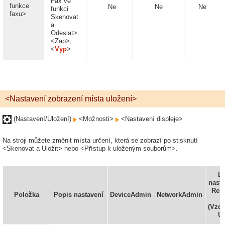
Fax ve
funkce
Ne
Ne
Ne
funkci
faxu>
Skenovat
a
Odeslat>:
<Zap>,
<
Vyp
>
<Nastavení zobrazení místa uložení>
(Nastavení/Uložení)
<Možnosti>
<Nastavení displeje>
Na stroji můžete změnit místa určení, která se zobrazí po stisknutí
<Skenovat a Uložit> nebo <Přístup k uloženým souborům>.
L
nasta
Rem
Položka
Popis nastavení
DeviceAdmin
NetworkAdmin
U
(Vzdá
U