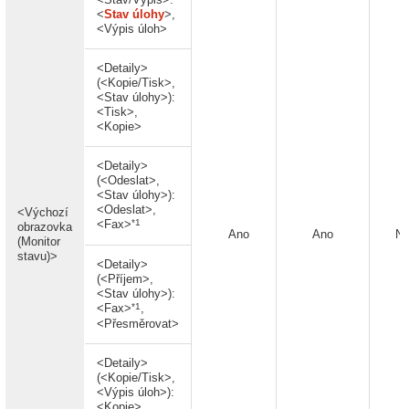
<
Stav úlohy
>,
<Výpis úloh>
<Detaily>
(<Kopie/Tisk>,
<Stav úlohy>):
<Tisk>,
<Kopie>
<Detaily>
(<Odeslat>,
<Stav úlohy>):
<Odeslat>,
<Výchozí
*1
<Fax>
obrazovka
Ano
Ano
N
(Monitor
stavu)>
<Detaily>
(<Příjem>,
<Stav úlohy>):
*1
<Fax>
,
<Přesměrovat>
<Detaily>
(<Kopie/Tisk>,
<Výpis úloh>):
<Kopie>,