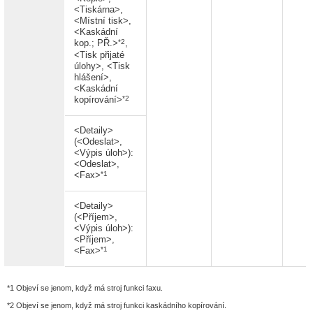
<Tiskárna>,
<Místní tisk>,
<Kaskádní
*2
kop.; PŘ.>
,
<Tisk přijaté
úlohy>, <Tisk
hlášení>,
<Kaskádní
*2
kopírování>
<Detaily>
(<Odeslat>,
<Výpis úloh>):
<Odeslat>,
*1
<Fax>
<Detaily>
(<Příjem>,
<Výpis úloh>):
<Příjem>,
*1
<Fax>
*1 Objeví se jenom, když má stroj funkci faxu.
*2 Objeví se jenom, když má stroj funkci kaskádního kopírování.