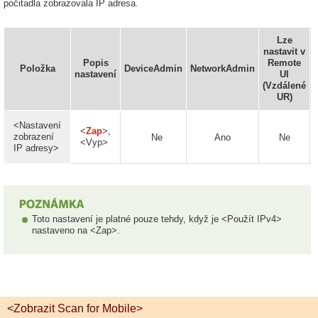
počitadla zobrazovala IP adresa.
Lze
nastavit v
Popis
Remote
Položka
DeviceAdmin
NetworkAdmin
nastavení
UI
(Vzdálené
UR)
<Nastavení
<
Zap
>,
zobrazení
Ne
Ano
Ne
<Vyp>
IP adresy>
Toto nastavení je platné pouze tehdy, když je <Použít IPv4>
nastaveno na <Zap>.
<Zobrazit Scan for Mobile>