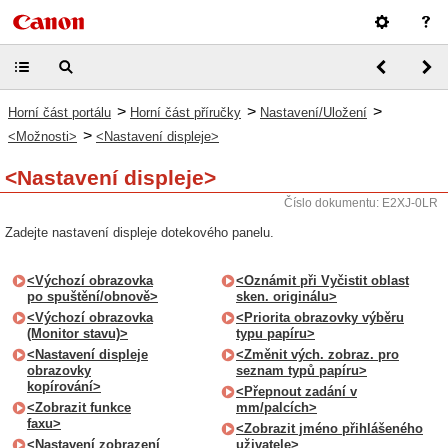
>
>
>
Horní část portálu
Horní část příručky
Nastavení/Uložení
>
<Možnosti>
<Nastavení displeje>
<Nastavení displeje>
Číslo dokumentu: E2XJ-0LR
Zadejte nastavení displeje dotekového panelu.
<Výchozí obrazovka
<Oznámit při Vyčistit oblast
po spuštění/obnově>
sken. originálu>
<Výchozí obrazovka
<Priorita obrazovky výběru
(Monitor stavu)>
typu papíru>
<Nastavení displeje
<Změnit vých. zobraz. pro
obrazovky
seznam typů papíru>
kopírování>
<Přepnout zadání v
<Zobrazit funkce
mm/palcích>
faxu>
<Zobrazit jméno přihlášeného
<Nastavení zobrazení
uživatele>