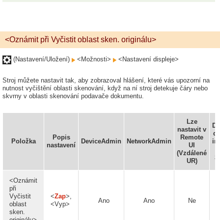
<Oznámit při Vyčistit oblast sken. originálu>
(Nastavení/Uložení)
<Možnosti>
<Nastavení displeje>
Stroj můžete nastavit tak, aby zobrazoval hlášení, které vás upozorní na
nutnost vyčištění oblasti skenování, když na ní stroj detekuje čáry nebo
skvrny v oblasti skenování podavače dokumentu.
Lze
Do
nastavit v
do
Popis
Remote
Položka
DeviceAdmin
NetworkAdmin
in
nastavení
UI
(Vzdálené
z
UR)
<Oznámit
při
Vyčistit
<
Zap
>,
Ano
Ano
Ne
oblast
<Vyp>
sken.
originálu>