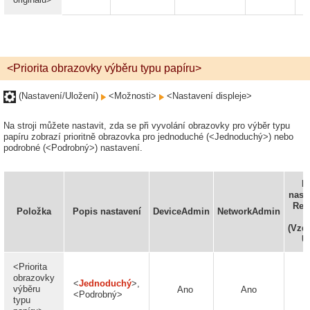
<Priorita obrazovky výběru typu papíru>
(Nastavení/Uložení)
<Možnosti>
<Nastavení displeje>
Na stroji můžete nastavit, zda se při vyvolání obrazovky pro výběr typu
papíru zobrazí prioritně obrazovka pro jednoduché (<Jednoduchý>) nebo
podrobné (<Podrobný>) nastavení.
L
nasta
Rem
Položka
Popis nastavení
DeviceAdmin
NetworkAdmin
U
(Vzd
U
<Priorita
obrazovky
<
Jednoduchý
>,
výběru
Ano
Ano
N
<Podrobný>
typu