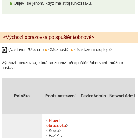
Objeví se jenom, když má stroj funkci faxu.
<Výchozí obrazovka po spuštění/obnově>
(Nastavení/Uložení)
<Možnosti>
<Nastavení displeje>
Výchozí obrazovku, která se zobrazí při spuštění/obnovení, můžete
nastavit.
Položka
Popis nastavení
DeviceAdmin
NetworkAdmin
<
Hlavní
obrazovka
>,
<Kopie>,
*1
<Fax>
,