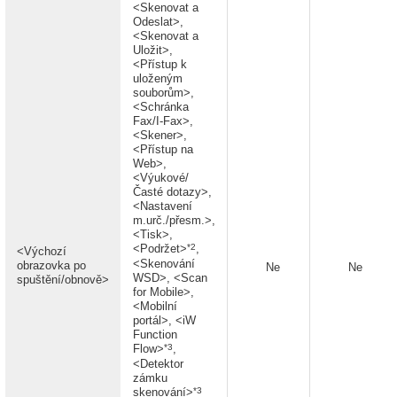
<Skenovat a
Odeslat>,
<Skenovat a
Uložit>,
<Přístup k
uloženým
souborům>,
<Schránka
Fax/I-Fax>,
<Skener>,
<Přístup na
Web>,
<Výukové/
Časté dotazy>,
<Nastavení
m.urč./přesm.>,
<Tisk>,
*2
<Podržet>
,
<Výchozí
<Skenování
obrazovka po
Ne
Ne
WSD>, <Scan
spuštění/obnově>
for Mobile>,
<Mobilní
portál>, <iW
Function
*3
Flow>
,
<Detektor
zámku
*3
skenování>