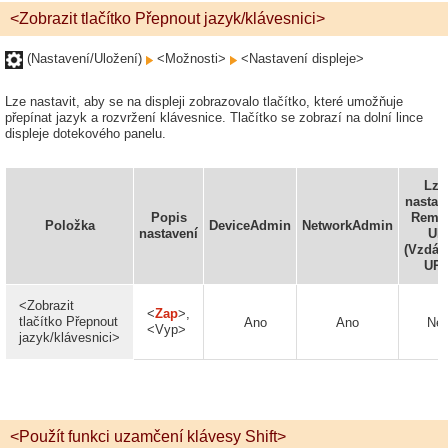
<Zobrazit tlačítko Přepnout jazyk/klávesnici>
(Nastavení/Uložení)
<Možnosti>
<Nastavení displeje>
Lze nastavit, aby se na displeji zobrazovalo tlačítko, které umožňuje
přepínat jazyk a rozvržení klávesnice. Tlačítko se zobrazí na dolní lince
displeje dotekového panelu.
Lze
nastavi
Popis
Remo
Položka
DeviceAdmin
NetworkAdmin
nastavení
UI
(Vzdál
UR)
<Zobrazit
<
Zap
>,
tlačítko Přepnout
Ano
Ano
Ne
<Vyp>
jazyk/klávesnici>
<Použít funkci uzamčení klávesy Shift>