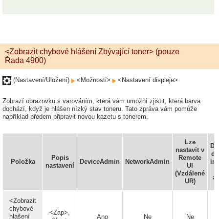
<Zobrazit chybové hlášení Zbývající toner> (pouze
Řada 4900)
(Nastavení/Uložení)
<Možnosti>
<Nastavení displeje>
Zobrazí obrazovku s varováním, která vám umožní zjistit, která barva
dochází, když je hlášen nízký stav toneru. Tato zpráva vám pomůže
například předem připravit novou kazetu s tonerem.
Lze
Do
nastavit v
do
Popis
Remote
Položka
DeviceAdmin
NetworkAdmin
in
nastavení
UI
(Vzdálené
za
UR)
<Zobrazit
chybové
<Zap>,
hlášení
Ano
Ne
Ne