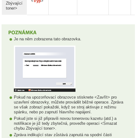
<
Vyp
>
Zbývající
toner>
Je na něm zobrazena tato obrazovka.
Pokud na upozorňovací obrazovce stisknete <Zavřít> pro
uzavření obrazovky, můžete provádět běžné operace. Zpráva
se však zobrazí pokaždé, když se stroj aktivuje z režimu
spánku, nebo po zapnutí hlavního napájení.
Pokud jste si již připravili novou tonerovou kazetu (atd.) a
notifikace je již tedy zbytečná, proveďte operaci <Smazat
chybu Zbývající toner>.
Zpráva indikující stav zůstává zapnutá na spodní části