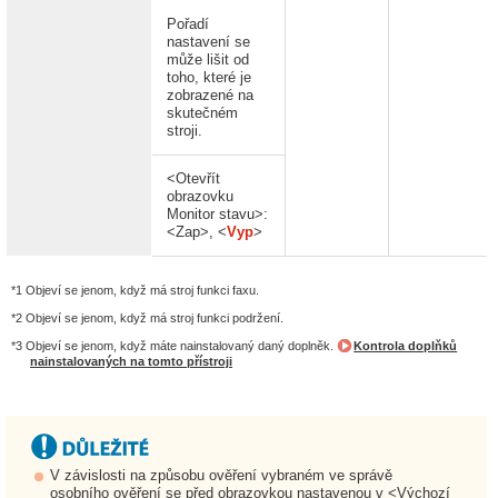
Pořadí
nastavení se
může lišit od
toho, které je
zobrazené na
skutečném
stroji.
<Otevřít
obrazovku
Monitor stavu>:
<Zap>, <
Vyp
>
*1 Objeví se jenom, když má stroj funkci faxu.
*2 Objeví se jenom, když má stroj funkci podržení.
*3 Objeví se jenom, když máte nainstalovaný daný doplněk.
Kontrola doplňků
nainstalovaných na tomto přístroji
V závislosti na způsobu ověření vybraném ve správě
osobního ověření se před obrazovkou nastavenou v <Výchozí