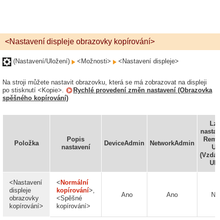
<Nastavení displeje obrazovky kopírování>
(Nastavení/Uložení)
<Možnosti>
<Nastavení displeje>
Na stroji můžete nastavit obrazovku, která se má zobrazovat na displeji
po stisknutí <Kopie>.
Rychlé provedení změn nastavení (Obrazovka
spěšného kopírování)
Lz
nastav
Popis
Remo
Položka
DeviceAdmin
NetworkAdmin
nastavení
UI
(Vzdál
UR
<Nastavení
<
Normální
displeje
kopírování
>,
Ano
Ano
Ne
obrazovky
<Spěšné
kopírování>
kopírování>