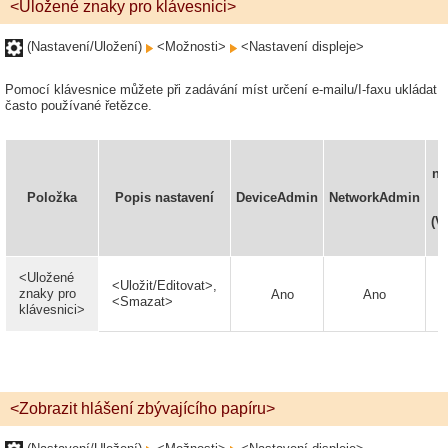
<Uložené znaky pro klávesnici>
(Nastavení/Uložení)
<Možnosti>
<Nastavení displeje>
Pomocí klávesnice můžete při zadávání míst určení e-mailu/I-faxu ukládat
často používané řetězce.
na
R
Položka
Popis nastavení
DeviceAdmin
NetworkAdmin
(V
<Uložené
<Uložit/Editovat>,
znaky pro
Ano
Ano
<Smazat>
klávesnici>
<Zobrazit hlášení zbývajícího papíru>