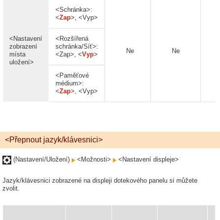
<Schránka>:
<
Zap
>, <Vyp>
<Nastavení
<Rozšířená
zobrazení
schránka/Síť>:
Ne
Ne
N
místa
<Zap>, <
Vyp
>
uložení>
<Paměťové
médium>:
<
Zap
>, <Vyp>
<Přepnout jazyk/klávesnici>
(Nastavení/Uložení)
<Možnosti>
<Nastavení displeje>
Jazyk/klávesnici zobrazené na displeji dotekového panelu si můžete
zvolit.