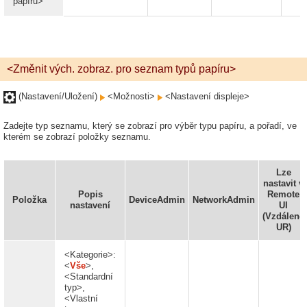
papíru>
<Změnit vých. zobraz. pro seznam typů papíru>
(Nastavení/Uložení)
<Možnosti>
<Nastavení displeje>
Zadejte typ seznamu, který se zobrazí pro výběr typu papíru, a pořadí, ve
kterém se zobrazí položky seznamu.
Lze
nastavit v
Popis
Remote
Položka
DeviceAdmin
NetworkAdmin
nastavení
UI
(Vzdálené
UR)
<Kategorie>:
<
Vše
>,
<Standardní
typ>,
<Vlastní