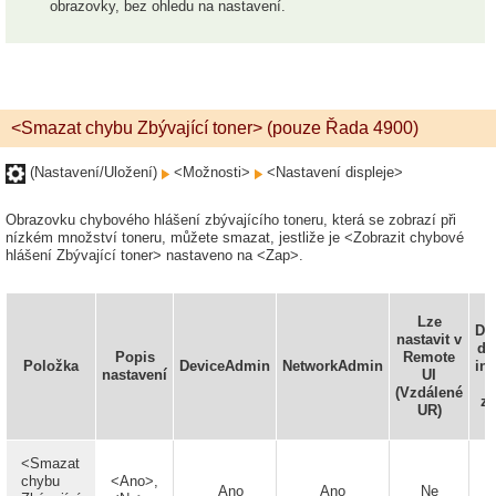
obrazovky, bez ohledu na nastavení.
<Smazat chybu Zbývající toner> (pouze Řada 4900)
(Nastavení/Uložení)
<Možnosti>
<Nastavení displeje>
Obrazovku chybového hlášení zbývajícího toneru, která se zobrazí při
nízkém množství toneru, můžete smazat, jestliže je <Zobrazit chybové
hlášení Zbývající toner> nastaveno na <Zap>.
Lze
Do
nastavit v
do
Popis
Remote
Položka
DeviceAdmin
NetworkAdmin
in
nastavení
UI
(Vzdálené
za
UR)
<Smazat
chybu
<Ano>,
Ano
Ano
Ne