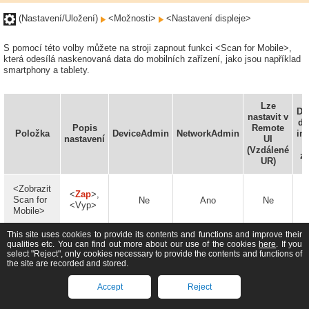
(Nastavení/Uložení)
<Možnosti>
<Nastavení displeje>
S pomocí této volby můžete na stroji zapnout funkci <Scan for Mobile>,
která odesílá naskenovaná data do mobilních zařízení, jako jsou například
smartphony a tablety.
Lze
Do
nastavit v
do
Popis
Remote
Položka
DeviceAdmin
NetworkAdmin
in
nastavení
UI
(Vzdálené
za
UR)
<Zobrazit
<
Zap
>,
Scan for
Ne
Ano
Ne
<Vyp>
Mobile>
This site uses cookies to provide its contents and functions and improve their
qualities etc. You can find out more about our use of the cookies
here
. If you
select "Reject", only cookies necessary to provide the contents and functions of
the site are recorded and stored.
<Zobrazit mobilní portál>
Accept
Reject
(Nastavení/Uložení)
<Možnosti>
<Nastavení displeje>