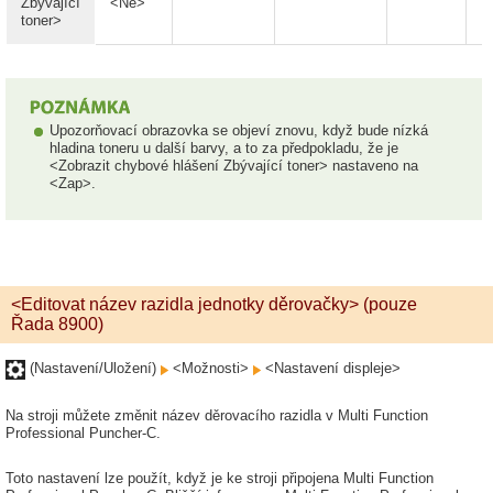
Zbývající
<Ne>
toner>
Upozorňovací obrazovka se objeví znovu, když bude nízká
hladina toneru u další barvy, a to za předpokladu, že je
<Zobrazit chybové hlášení Zbývající toner> nastaveno na
<Zap>.
<Editovat název razidla jednotky děrovačky> (pouze
Řada 8900)
(Nastavení/Uložení)
<Možnosti>
<Nastavení displeje>
Na stroji můžete změnit název děrovacího razidla v Multi Function
Professional Puncher-C.
Toto nastavení lze použít, když je ke stroji připojena Multi Function