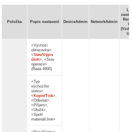
Lz
nastav
Rem
Položka
Popis nastavení
DeviceAdmin
NetworkAdmin
UI
(Vzdá
UR
<Výchozí
obrazovka>:
<
Stav/Výpis
úloh
>, <Stav
operace>
(Řada 4900)
<Typ
výchozího
stavu>:
<
Kopie/Tisk
>,
<Odeslat>,
<Příjem>,
<Uložit>,
<Spotř.
materiál/Jiné>
<Stav/Výpis>: