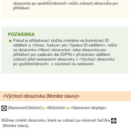
obrazovka po spuštění/obnově> může zobrazit obrazovka pro
přihlášení.
Pokud je přihlašovací služba změněna na Autentizaci ID
oddělení a <Omez. funkce> pro <Správa ID oddělení>, může
se obrazovka <Hlavní obrazovka> nebo obrazovka pro
přihlášení pro zadávání dat ID/PIN v příslušném oddělení
zobrazit před nastavením obrazovky v <Výchozí obrazovka
po spuštění/obnově>, v závislosti na nastavení.
<Výchozí obrazovka (Monitor stavu)>
(Nastavení/Uložení)
<Možnosti>
<Nastavení displeje>
Můžete změnit obrazovku, která se zobrazí po stisknutí tlačítka
(Monitor stavu).