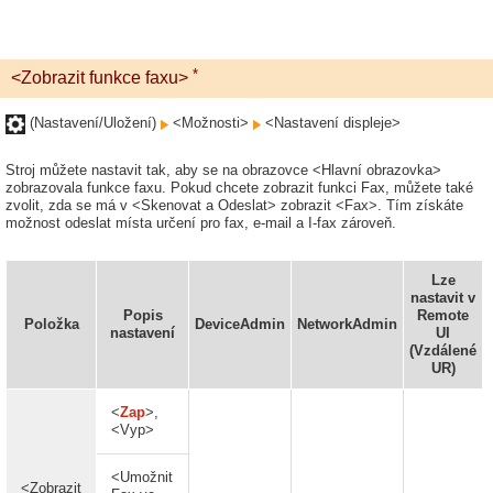
*
<Zobrazit funkce faxu>
(Nastavení/Uložení)
<Možnosti>
<Nastavení displeje>
Stroj můžete nastavit tak, aby se na obrazovce <Hlavní obrazovka>
zobrazovala funkce faxu. Pokud chcete zobrazit funkci Fax, můžete také
zvolit, zda se má v <Skenovat a Odeslat> zobrazit <Fax>. Tím získáte
možnost odeslat místa určení pro fax, e-mail a I-fax zároveň.
Lze
nastavit v
Popis
Remote
Položka
DeviceAdmin
NetworkAdmin
nastavení
UI
(Vzdálené
UR)
<
Zap
>,
<Vyp>
<Umožnit
<Zobrazit