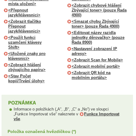
místa uložení>
<Zobrazit chybové hlášení
<Přepnout
Zbývající toner> (pouze Řada
jazyk/klávesnici>
4900)
<Zobrazit tlačítko
<Smazat chybu Zbývající
Přepnout
toner> (pouze Řada 4900)
jazyk/klávesnici>
<Editovat název razidla
<Použít funkci
jednotky děrovačky> (pouze
uzamčení klávesy
Řada 8900)
Shift>
<Nastavení zobrazení IP
<Uložené znaky pro
adresy>
klávesnici>
<Zobrazit Scan for Mobile>
<Zobrazit hlášení
<Zobrazit mobilní portál>
zbývajícího papíru>
<Zobrazit QR kód na
<Stav Počet
mobilním portálu>
kopií/Trvání úlohy>
Informace o položkách („A“, „B“, „C“ a „No“) ve sloupci
„Funkce Importovat vše“ naleznete v
Funkce Importovat
vše
.
Položka označená hvězdičkou (*)