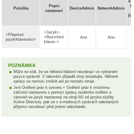
nas
Popis
R
Položka
DeviceAdmin
NetworkAdmin
nastavení
(V
<Jazyk>,
<Přepnout
<Rozvržení
Ano
Ano
jazyk/klávesnici>
kláves.>
Může se stát, že se některá hlášení nezobrazí ve vybraném
jazyce správně. V takovém případě stroj restartujte. Některé
zprávy se nemusí změnit ani po restartu stroje.
Je-li Ověření práv k serveru + Ověření práv k místnímu
zařízení nastaveno s pomocí správy osobního ověření a
zároveň se jazyk nastavený na stroji liší od jazyka služby
Active Directory, pak se v e-mailových zprávách odeslaných
příjemci nezobrazí plné jméno odesilatele.