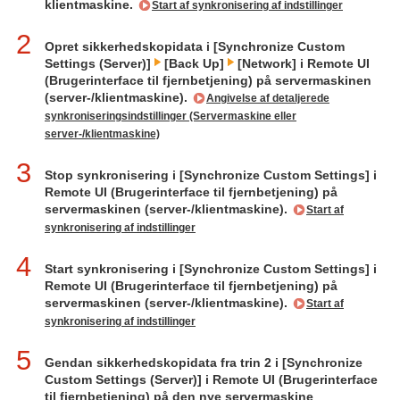
klientmaskine.
Start af synkronisering af indstillinger
2
Opret sikkerhedskopidata i [Synchronize Custom
Settings (Server)]
[Back Up]
[Network] i Remote UI
(Brugerinterface til fjernbetjening) på servermaskinen
(server-/klientmaskine).
Angivelse af detaljerede
synkroniseringsindstillinger (Servermaskine eller
server-/klientmaskine)
3
Stop synkronisering i [Synchronize Custom Settings] i
Remote UI (Brugerinterface til fjernbetjening) på
servermaskinen (server-/klientmaskine).
Start af
synkronisering af indstillinger
4
Start synkronisering i [Synchronize Custom Settings] i
Remote UI (Brugerinterface til fjernbetjening) på
servermaskinen (server-/klientmaskine).
Start af
synkronisering af indstillinger
5
Gendan sikkerhedskopidata fra trin 2 i [Synchronize
Custom Settings (Server)] i Remote UI (Brugerinterface
til fjernbetjening) på den nye servermaskine