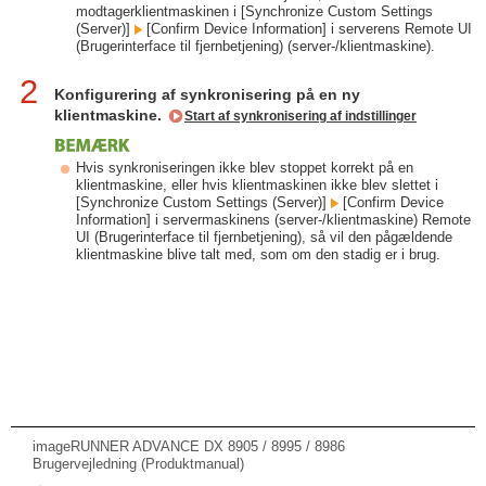
modtagerklientmaskinen i [Synchronize Custom Settings
(Server)]
[Confirm Device Information] i serverens Remote UI
(Brugerinterface til fjernbetjening) (server-/klientmaskine).
2
Konfigurering af synkronisering på en ny
klientmaskine.
Start af synkronisering af indstillinger
Hvis synkroniseringen ikke blev stoppet korrekt på en
klientmaskine, eller hvis klientmaskinen ikke blev slettet i
[Synchronize Custom Settings (Server)]
[Confirm Device
Information] i servermaskinens (server-/klientmaskine) Remote
UI (Brugerinterface til fjernbetjening), så vil den pågældende
klientmaskine blive talt med, som om den stadig er i brug.
imageRUNNER ADVANCE DX 8905 / 8995 / 8986
Brugervejledning (Produktmanual)