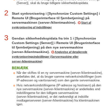
(Server)], skal du bruge tidligere sikkerhedskopidata.
2
Start synkronisering i [Synchronize Custom Settings] i
Remote UI (Brugerinterface til fjernbetjening) på
servermaskinen (server-/klientmaskine).
Start af
synkronisering af indstillinger
3
Gendan sikkerhedskopidata fra trin 1 i [Synchronize
Custom Settings (Server)] i Remote UI (Brugerinterface
til fjernbetjening) på den nye servermaskine
(server-/klientmaskine).
Angivelse af detaljerede
synkroniseringsindstillinger (Servermaskine eller
server-/klientmaskine)
Når der skiftes til en ny servermaskine (server-/klientmaskine),
anbefales det, at du bruger samme netværksindstillinger (som
IP-adressen og værtsnavnet) som den gamle servermaskine.
Hvis netværksindstillingerne (IP-adresse og hostnavn) på den
nye servermaskine (server-/klientmaskine) er anderledes end
indstillingerne for den tidligere servermaskine
(server-/klientmaskine), er det nødvendigt at indstille
modtagerserveren (server-/klientmaskine) fra klientmaskinen
igen.