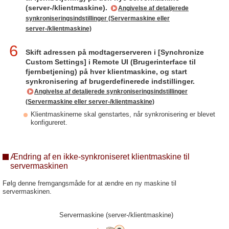
(server-/klientmaskine).
Angivelse af detaljerede
synkroniseringsindstillinger (Servermaskine eller
server-/klientmaskine)
6
Skift adressen på modtagerserveren i [Synchronize
Custom Settings] i Remote UI (Brugerinterface til
fjernbetjening) på hver klientmaskine, og start
synkronisering af brugerdefinerede indstillinger.
Angivelse af detaljerede synkroniseringsindstillinger
(Servermaskine eller server-/klientmaskine)
Klientmaskinerne skal genstartes, når synkronisering er blevet
konfigureret.
Ændring af en ikke-synkroniseret klientmaskine til
servermaskinen
Følg denne fremgangsmåde for at ændre en ny maskine til
servermaskinen.
Servermaskine (server-/klientmaskine)