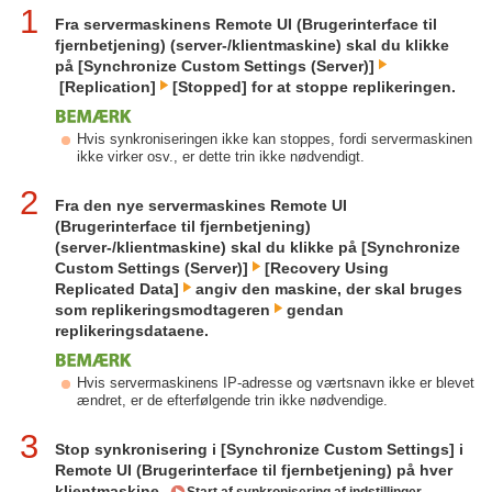
1
Fra servermaskinens Remote UI (Brugerinterface til
fjernbetjening) (server-/klientmaskine) skal du klikke
på [Synchronize Custom Settings (Server)]
[Replication]
[Stopped] for at stoppe replikeringen.
Hvis synkroniseringen ikke kan stoppes, fordi servermaskinen
ikke virker osv., er dette trin ikke nødvendigt.
2
Fra den nye servermaskines Remote UI
(Brugerinterface til fjernbetjening)
(server-/klientmaskine) skal du klikke på [Synchronize
Custom Settings (Server)]
[Recovery Using
Replicated Data]
angiv den maskine, der skal bruges
som replikeringsmodtageren
gendan
replikeringsdataene.
Hvis servermaskinens IP-adresse og værtsnavn ikke er blevet
ændret, er de efterfølgende trin ikke nødvendige.
3
Stop synkronisering i [Synchronize Custom Settings] i
Remote UI (Brugerinterface til fjernbetjening) på hver
klientmaskine.