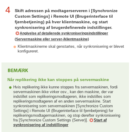
4
Skift adressen på modtagerserveren i [Synchronize
Custom Settings] i Remote UI (Brugerinterface til
fjernbetjening) på hver klientmaskine, og start
synkronisering af brugerdefinerede indstillinger.
Angivelse af detaljerede synkroniseringsindstillinger
(Servermaskine eller server-/klientmaskine)
Klientmaskinerne skal genstartes, når synkronisering er blevet
konfigureret.
Når replikering ikke kan stoppes på servermaskine
Hvis replikering ikke kunne stoppes fra servermaskinen, fordi
servermaskinen ikke virker osv., kan den maskine, der var
indstillet som replikeringsmodtageren, ikke indstilles som
replikeringsmodtageren af en anden servermaskine. Start
synkronisering som servermaskinen [Synchronize Custom
Settings] i Remote UI (Brugerinterface til fjernbetjening) for
replikeringsmodtagermaskinen, og stop derefter synkronisering
fra [Synchronize Custom Settings (Server)].
Start af
synkronisering af indstillinger