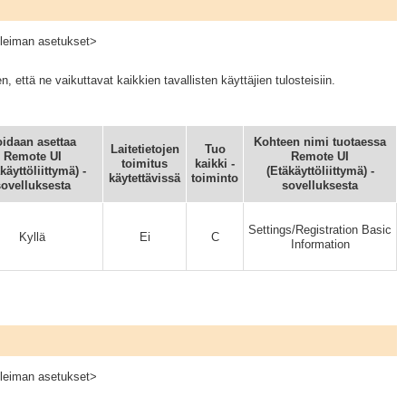
leiman asetukset>
että ne vaikuttavat kaikkien tavallisten käyttäjien tulosteisiin.
idaan asettaa
Kohteen nimi tuotaessa
Laitetietojen
Tuo
Remote UI
Remote UI
toimitus
kaikki -
käyttöliittymä) -
(Etäkäyttöliittymä) -
käytettävissä
toiminto
ovelluksesta
sovelluksesta
Settings/Registration Basic
Kyllä
Ei
C
Information
leiman asetukset>