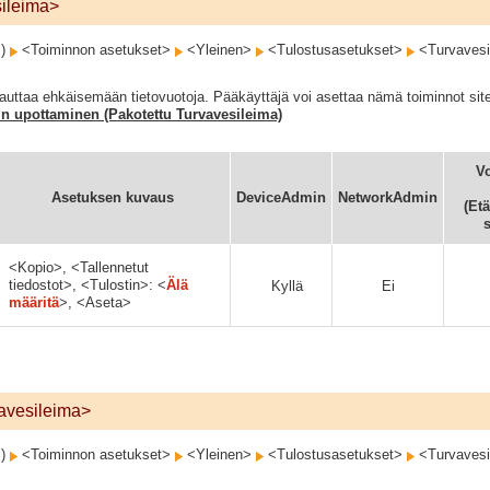
sileima>
s)
<Toiminnon asetukset>
<Yleinen>
<Tulostusasetukset>
<Turvavesi
auttaa ehkäisemään tietovuotoja. Pääkäyttäjä voi asettaa nämä toiminnot siten, 
n upottaminen (Pakotettu Turvavesileima)
Vo
Asetuksen kuvaus
DeviceAdmin
NetworkAdmin
(Etä
s
<Kopio>, <Tallennetut
tiedostot>, <Tulostin>: <
Älä
Kyllä
Ei
määritä
>, <Aseta>
vavesileima>
s)
<Toiminnon asetukset>
<Yleinen>
<Tulostusasetukset>
<Turvavesi