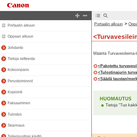
>
Portaalin alkuun
Oppa
Portaalin alkuun
<Turvavesilei
Oppaan alkuun
Johdanto
Määritä Turvavesileima-
Tietoja laitteesta
<Pakotettu turvaves
Kokoonpano
<Tulostinajurin turv
<Säädä taustan/merk
Perustoiminnot
Kopiointi
Faksaaminen
Tietoja "Tuo kaik
Tulostus
Skannaus
Tallennustilan käyttö