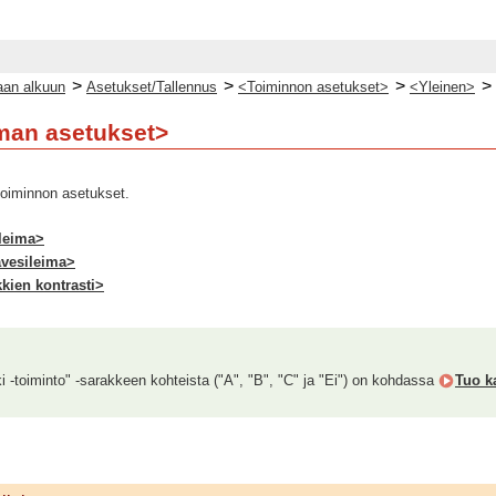
>
>
>
>
an alkuun
Asetukset/Tallennus
<Toiminnon asetukset>
<Yleinen>
man asetukset>
toiminnon asetukset.
ileima>
avesileima>
kien kontrasti>
ki -toiminto" -sarakkeen kohteista ("A", "B", "C" ja "Ei") on kohdassa
Tuo ka