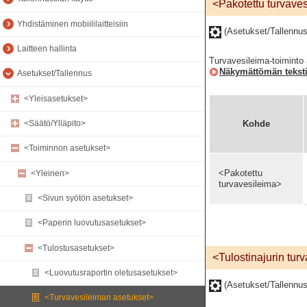
<Pakotettu turvave
Yhdistäminen mobiililaitteisiin
(Asetukset/Tallennu
Laitteen hallinta
Turvavesileima-toiminto 
Näkymättömän teksti
Asetukset/Tallennus
<Yleisasetukset>
Kohde
<Säätö/Ylläpito>
<Toiminnon asetukset>
<Pakotettu
<Yleinen>
turvavesileima>
<Sivun syötön asetukset>
<Paperin luovutusasetukset>
<Tulostusasetukset>
<Tulostinajurin tur
<Luovutusraportin oletusasetukset>
(Asetukset/Tallennu
<Turvavesileiman asetukset>