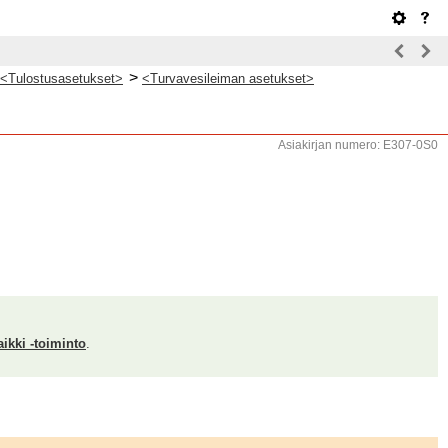
>
<Tulostusasetukset>
<Turvavesileiman asetukset>
Asiakirjan numero: E307-0S0
ikki -toiminto
.