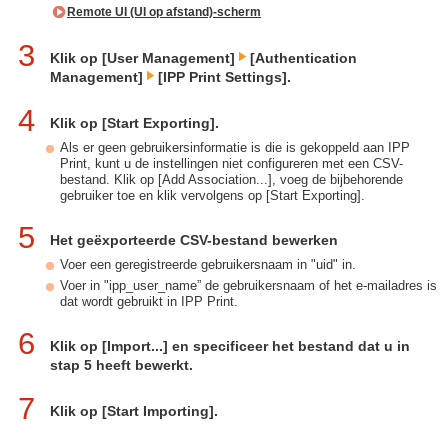
Remote UI (UI op afstand)-scherm
3
Klik op [User Management]
[Authentication
Management]
[IPP Print Settings].
4
Klik op [Start Exporting].
Als er geen gebruikersinformatie is die is gekoppeld aan IPP
Print, kunt u de instellingen niet configureren met een CSV-
bestand. Klik op [Add Association...], voeg de bijbehorende
gebruiker toe en klik vervolgens op [Start Exporting].
5
Het geëxporteerde CSV-bestand bewerken
Voer een geregistreerde gebruikersnaam in "uid" in.
Voer in "ipp_user_name” de gebruikersnaam of het e-mailadres is
dat wordt gebruikt in IPP Print.
6
Klik op [Import...] en specificeer het bestand dat u in
stap 5 heeft bewerkt.
7
Klik op [Start Importing].