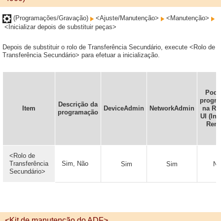
(Programações/Gravação)
<Ajuste/Manutenção>
<Manutenção>
<Inicializar depois de substituir peças>
Depois de substituir o rolo de Transferência Secundário, execute <Rolo de
Transferência Secundário> para efetuar a inicialização.
Pode
progr
Descrição da
Item
DeviceAdmin
NetworkAdmin
na Re
programação
UI (Int
Remo
<Rolo de
Transferência
Sim, Não
Sim
Sim
Nã
Secundário>
<Kit de manutenção do ADF>