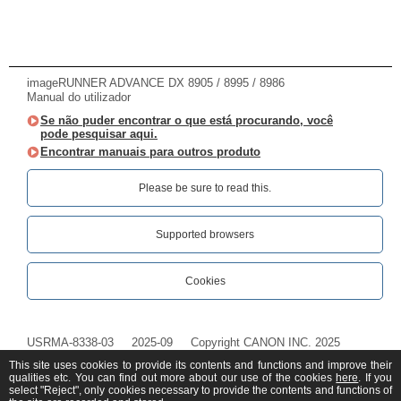
imageRUNNER ADVANCE DX 8905 / 8995 / 8986
Manual do utilizador
Se não puder encontrar o que está procurando, você
pode pesquisar aqui.
Encontrar manuais para outros produto
Please be sure to read this.‎
Supported browsers
Cookies
USRMA-8338-03
2025-09
Copyright CANON INC. 2025
This site uses cookies to provide its contents and functions and improve their
qualities etc. You can find out more about our use of the cookies
here
. If you
select "Reject", only cookies necessary to provide the contents and functions of