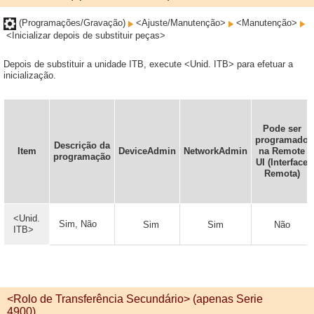
(Programações/Gravação)
<Ajuste/Manutenção>
<Manutenção>
<Inicializar depois de substituir peças>
Depois de substituir a unidade ITB, execute <Unid. ITB> para efetuar a
inicialização.
Pode ser
programado
Descrição da
Item
DeviceAdmin
NetworkAdmin
na Remote
programação
UI (Interface
Remota)
<Unid.
Sim, Não
Sim
Sim
Não
ITB>
<Rolo de Transferência Secundário> (apenas Serie
4900)