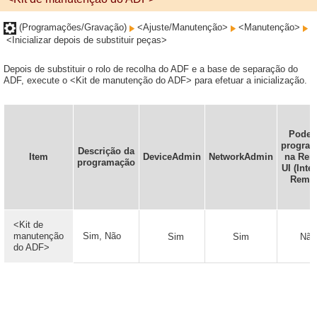
(Programações/Gravação)
<Ajuste/Manutenção>
<Manutenção>
<Inicializar depois de substituir peças>
Depois de substituir o rolo de recolha do ADF e a base de separação do
ADF, execute o <Kit de manutenção do ADF> para efetuar a inicialização.
Pode 
progra
Descrição da
Item
DeviceAdmin
NetworkAdmin
na Rem
programação
UI (Inte
Remot
<Kit de
manutenção
Sim, Não
Sim
Sim
Não
do ADF>