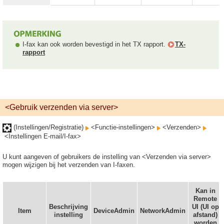
I-fax kan ook worden bevestigd in het TX rapport.
TX-
rapport
<Gebruik verzenden via server>
(Instellingen/Registratie)
<Functie-instellingen>
<Verzenden>
<Instellingen E-mail/I-fax>
U kunt aangeven of gebruikers de instelling van <Verzenden via server>
mogen wijzigen bij het verzenden van I-faxen.
Kan in
Remote
Beschrijving
UI (UI op
Item
DeviceAdmin
NetworkAdmin
instelling
afstand)
worden