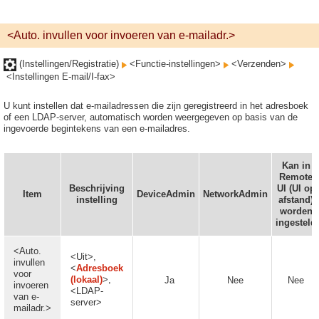
<Auto. invullen voor invoeren van e-mailadr.>
(Instellingen/Registratie)
<Functie-instellingen>
<Verzenden>
<Instellingen E-mail/I-fax>
U kunt instellen dat e-mailadressen die zijn geregistreerd in het adresboek
of een LDAP-server, automatisch worden weergegeven op basis van de
ingevoerde begintekens van een e-mailadres.
Kan in
Remote
Beschrijving
UI (UI op
Item
DeviceAdmin
NetworkAdmin
instelling
afstand)
worden
ingesteld
<Auto.
<Uit>,
invullen
<
Adresboek
voor
(lokaal)
>,
Ja
Nee
Nee
invoeren
<LDAP-
van e-
server>
mailadr.>