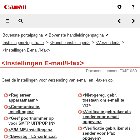
>
>
Bovenste portalpagina
Bovenste handleidingenpagina
>
>
>
Instellingen/Registratie
<Functie-instellingen>
<Verzenden>
<Instellingen E-mail/I-fax>
<Instellingen E-mail/I-fax>
Documentnummer: E34E-0S0
Geef de instellingen voor verzending van e-mail en I-faxen op.
<Registreer
<Niet-gereg. gebr.
apparaatnaam>
toestaan om e-mail te
vrz>
<Communicatie-
instellingen>
<Verificatie gebruiker als
zender voor e-mail
<Geef poortnummer op
opgeven>
voor SMTP UIT/POP IN>
<Verificatie gebruiker als
<S/MIME-instellingen>
zender voor I-fax
<Bevestig TLS-certificaat
opgeven>