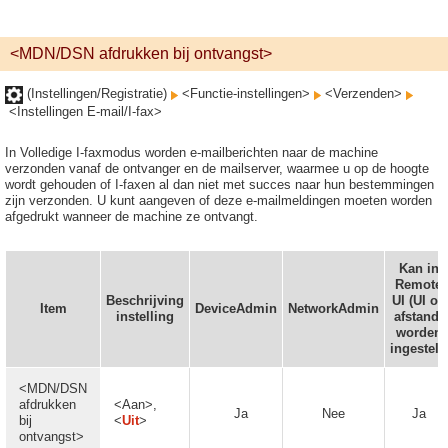
<MDN/DSN afdrukken bij ontvangst>
(Instellingen/Registratie)
<Functie-instellingen>
<Verzenden>
<Instellingen E-mail/I-fax>
In Volledige I-faxmodus worden e-mailberichten naar de machine
verzonden vanaf de ontvanger en de mailserver, waarmee u op de hoogte
wordt gehouden of I-faxen al dan niet met succes naar hun bestemmingen
zijn verzonden. U kunt aangeven of deze e-mailmeldingen moeten worden
afgedrukt wanneer de machine ze ontvangt.
Kan in
Remote
Beschrijving
UI (UI op
Item
DeviceAdmin
NetworkAdmin
instelling
afstand)
worden
ingesteld
<MDN/DSN
afdrukken
<Aan>,
Ja
Nee
Ja
bij
<
Uit
>
ontvangst>