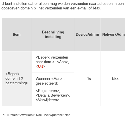
U kunt instellen dat er alleen mag worden verzonden naar adressen in een
opgegeven domein bij het verzenden van een e-mail of I-fax.
Beschrijving
Item
DeviceAdmin
NetworkAdmi
instelling
<Beperk verzenden
naar dom.>: <Aan>,
<
Uit
>
<Beperk
domein TX
Wanneer <Aan> is
Ja
Nee
bestemming>
geselecteerd:
<Registreren>,
<Details/Bewerken>,
<Verwijderen>
*1 <Details/Bewerken>: Nee, <Verwijderen>: Nee