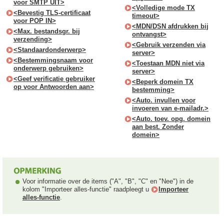
voor SMTP UIT>
<Volledige mode TX
<Bevestig TLS-certificaat
timeout>
voor POP IN>
<MDN/DSN afdrukken bij
<Max. bestandsgr. bij
ontvangst>
verzending>
<Gebruik verzenden via
<Standaardonderwerp>
server>
<Bestemmingsnaam voor
<Toestaan MDN niet via
onderwerp gebruiken>
server>
<Geef verificatie gebruiker
<Beperk domein TX
op voor Antwoorden aan>
bestemming>
<Auto. invullen voor
invoeren van e-mailadr.>
<Auto. toev. opg. domein
aan best. Zonder
domein>
Voor informatie over de items ("A", "B", "C" en "Nee") in de
kolom "Importeer alles-functie" raadpleegt u
Importeer
alles-functie
.