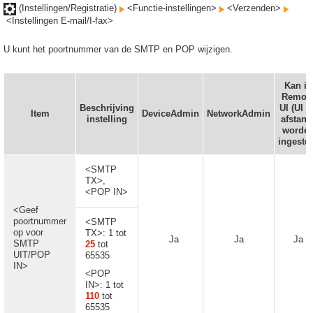
(Instellingen/Registratie)
<Functie-instellingen>
<Verzenden>
<Instellingen E-mail/I-fax>
U kunt het poortnummer van de SMTP en POP wijzigen.
Kan in
Remot
Beschrijving
UI (UI o
Item
DeviceAdmin
NetworkAdmin
instelling
afstand
worde
ingeste
<SMTP
TX>,
<POP IN>
<Geef
poortnummer
<SMTP
op voor
TX>: 1 tot
Ja
Ja
Ja
SMTP
25
tot
UIT/POP
65535
IN>
<POP
IN>: 1 tot
110
tot
65535