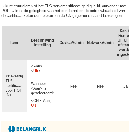
U kunt controleren of het TLS-servercertificaat geldig is bij ontvangst met
POP. U kunt de geldigheid van het certificaat en de betrouwbaarheid van
de certificaatketen controleren, en de CN (algemene naam) bevestigen.
Kan in
Remot
Beschrijving
UI (UI o
Item
DeviceAdmin
NetworkAdmin
instelling
afstand
worde
ingestel
<Aan>,
<
Uit
>
<Bevestig
TLS-
Wanneer
certificaat
Nee
Nee
Ja
<Aan> is
voor POP
geselecteerd:
IN>
<CN>: Aan,
Uit