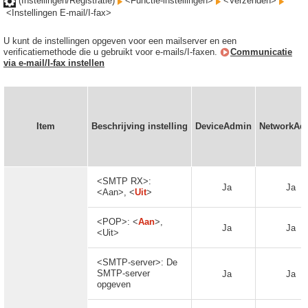
(Instellingen/Registratie)
<Functie-instellingen>
<Verzenden>
<Instellingen E-mail/I-fax>
U kunt de instellingen opgeven voor een mailserver en een
verificatiemethode die u gebruikt voor e-mails/I-faxen.
Communicatie
via e-mail/I-fax instellen
Item
Beschrijving instelling
DeviceAdmin
NetworkAd
<SMTP RX>:
Ja
Ja
<Aan>, <
Uit
>
<POP>: <
Aan
>,
Ja
Ja
<Uit>
<SMTP-server>: De
SMTP-server
Ja
Ja
opgeven