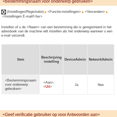
<Bestemmingsnaam voor onderwerp gebruiken>
(Instellingen/Registratie)
<Functie-instellingen>
<Verzenden>
<Instellingen E-mail/I-fax>
Instellen of u de <Naam> van een bestemming die is geregistreerd in het
adresboek van de machine wilt instellen als het onderwerp wanneer u een
e-mail verzendt.
Beschrijving
Item
DeviceAdmin
NetworkAdmin
instelling
<Bestemmingsnaam
<Aan>,
voor onderwerp
Ja
Nee
<
Uit
>
gebruiken>
<Geef verificatie gebruiker op voor Antwoorden aan>