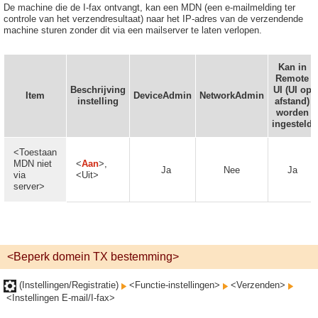
De machine die de I-fax ontvangt, kan een MDN (een e-mailmelding ter
controle van het verzendresultaat) naar het IP-adres van de verzendende
machine sturen zonder dit via een mailserver te laten verlopen.
Kan in
Remote
Beschrijving
UI (UI op
Item
DeviceAdmin
NetworkAdmin
instelling
afstand)
worden
ingesteld
<Toestaan
MDN niet
<
Aan
>,
Ja
Nee
Ja
via
<Uit>
server>
<Beperk domein TX bestemming>
(Instellingen/Registratie)
<Functie-instellingen>
<Verzenden>
<Instellingen E-mail/I-fax>