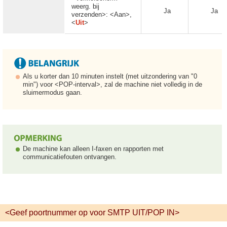
weerg. bij
Ja
Ja
verzenden>: <Aan>,
<
Uit
>
Als u korter dan 10 minuten instelt (met uitzondering van "0
min") voor <POP-interval>, zal de machine niet volledig in de
sluimermodus gaan.
De machine kan alleen I-faxen en rapporten met
communicatiefouten ontvangen.
<Geef poortnummer op voor SMTP UIT/POP IN>