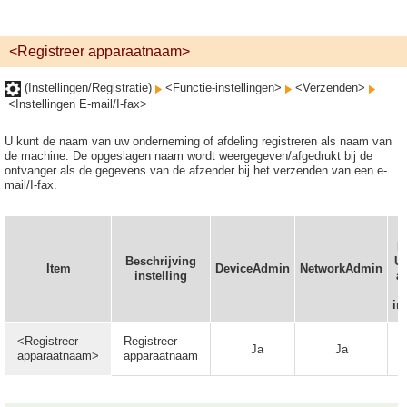
<Registreer apparaatnaam>
(Instellingen/Registratie)
<Functie-instellingen>
<Verzenden>
<Instellingen E-mail/I-fax>
U kunt de naam van uw onderneming of afdeling registreren als naam van
de machine. De opgeslagen naam wordt weergegeven/afgedrukt bij de
ontvanger als de gegevens van de afzender bij het verzenden van een e-
mail/I-fax.
K
R
Beschrijving
UI
Item
DeviceAdmin
NetworkAdmin
instelling
a
w
in
<Registreer
Registreer
Ja
Ja
apparaatnaam>
apparaatnaam