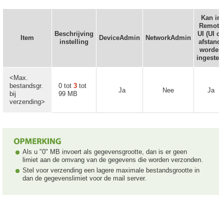
Kan in
Remote
Beschrijving
UI (UI o
Item
DeviceAdmin
NetworkAdmin
instelling
afstand)
worden
ingestel
<Max.
bestandsgr.
0 tot
3
tot
Ja
Nee
Ja
bij
99 MB
verzending>
Als u "0" MB invoert als gegevensgrootte, dan is er geen
limiet aan de omvang van de gegevens die worden verzonden.
Stel voor verzending een lagere maximale bestandsgrootte in
dan de gegevenslimiet voor de mail server.