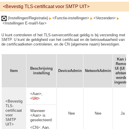
<Bevestig TLS-certificaat voor SMTP UIT>
(Instellingen/Registratie)
<Functie-instellingen>
<Verzenden>
<Instellingen E-mail/I-fax>
U kunt controleren of het TLS-servercertificaat geldig is bij verzending met
SMTP. U kunt de geldigheid van het certificaat en de betrouwbaarheid van
de certificaatketen controleren, en de CN (algemene naam) bevestigen.
Kan in
Remot
Beschrijving
UI (UI o
Item
DeviceAdmin
NetworkAdmin
instelling
afstand
worde
ingestel
<Aan>,
<
Uit
>
<Bevestig
TLS-
certificaat
Wanneer
Nee
Nee
Ja
voor
<Aan> is
SMTP
geselecteerd:
UIT>
<CN>: Aan,