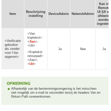
Kan in
Remote
Beschrijving
UI (UI op
Item
DeviceAdmin
NetworkAdmin
instelling
afstand)
worden
ingesteld
<Van
koptekst>:
<Verificatie
<
Aan
>,
gebruiker
<Uit>
als zender
Ja
Nee
Ja
<Koptekst
voor I-fax
retourpad>:
opgeven>
<Aan>,
<
Uit
>
Afhankelijk van de bestemmingsomgeving is het misschien
niet mogelijk om e-mail te verzenden tenzij de headers Van en
Return Path overeenkomen.