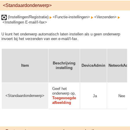
<Standaardonderwerp>
(Instellingen/Registratie)
<Functie-instellingen>
<Verzenden>
<Instellingen E-mail/I-fax>
U kunt het onderwerp automatisch laten instellen als u geen onderwerp
invoert bij het verzenden van een e-mail/I-fax.
Beschrijving
Item
DeviceAdmin
NetworkAd
instelling
Geef het
onderwerp op,
<Standaardonderwerp>
Ja
Nee
Toegevoegde
afbeelding