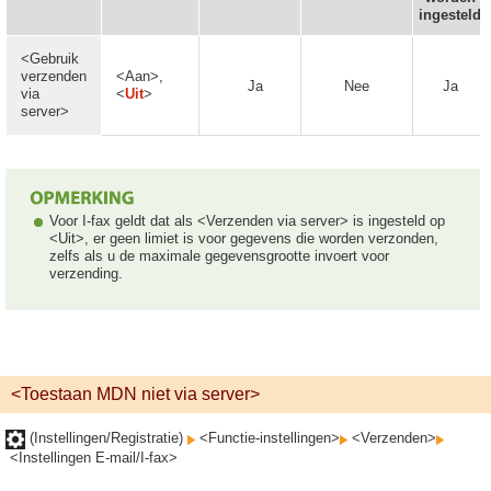
ingesteld
<Gebruik
verzenden
<Aan>,
Ja
Nee
Ja
via
<
Uit
>
server>
Voor I-fax geldt dat als <Verzenden via server> is ingesteld op
<Uit>, er geen limiet is voor gegevens die worden verzonden,
zelfs als u de maximale gegevensgrootte invoert voor
verzending.
<Toestaan MDN niet via server>
(Instellingen/Registratie)
<Functie-instellingen>
<Verzenden>
<Instellingen E-mail/I-fax>