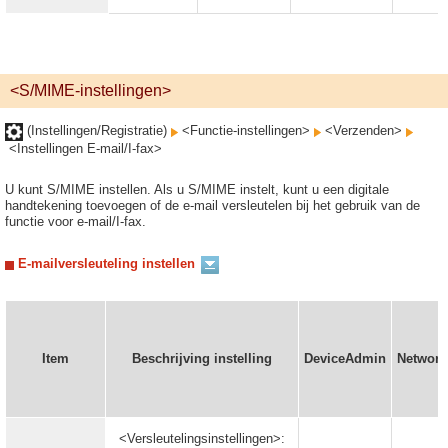
<S/MIME-instellingen>
(Instellingen/Registratie)
<Functie-instellingen>
<Verzenden>
<Instellingen E-mail/I-fax>
U kunt S/MIME instellen. Als u S/MIME instelt, kunt u een digitale
handtekening toevoegen of de e-mail versleutelen bij het gebruik van de
functie voor e-mail/I-fax.
E-mailversleuteling instellen
Item
Beschrijving instelling
DeviceAdmin
Networ
<Versleutelingsinstellingen>: