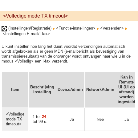
<Volledige mode TX timeout>
(Instellingen/Registratie)
<Functie-instellingen>
<Verzenden>
<Instellingen E-mail/I-fax>
U kunt instellen hoe lang het duurt voordat verzendingen automatisch
wordt afgebroken als er geen MDN (e-mailbericht als bevestiging van
transmissieresultaat) van de ontvanger wordt ontvangen naar wie u in de
modus <Volledig> een I-fax verzendt.
Kan in
Remote
Beschrijving
UI (UI op
Item
DeviceAdmin
NetworkAdmin
instelling
afstand)
worden
ingesteld
<Volledige
1 tot
24
mode TX
Ja
Nee
Ja
tot 99 u.
timeout>