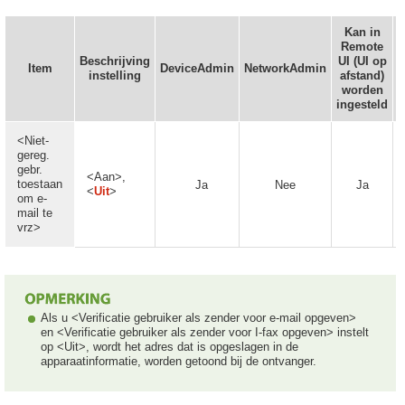
Kan in
Remote
Beschrijving
UI (UI op
A
Item
DeviceAdmin
NetworkAdmin
instelling
afstand)
worden
ingesteld
<Niet-
gereg.
gebr.
<Aan>,
toestaan
Ja
Nee
Ja
<
Uit
>
om e-
mail te
vrz>
Als u <Verificatie gebruiker als zender voor e-mail opgeven>
en <Verificatie gebruiker als zender voor I-fax opgeven> instelt
op <Uit>, wordt het adres dat is opgeslagen in de
apparaatinformatie, worden getoond bij de ontvanger.