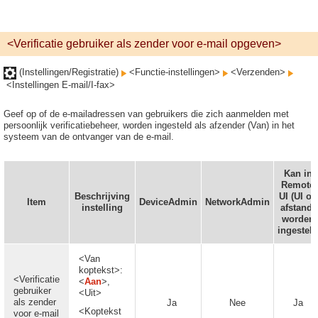
<Verificatie gebruiker als zender voor e-mail opgeven>
(Instellingen/Registratie)
<Functie-instellingen>
<Verzenden>
<Instellingen E-mail/I-fax>
Geef op of de e-mailadressen van gebruikers die zich aanmelden met
persoonlijk verificatiebeheer, worden ingesteld als afzender (Van) in het
systeem van de ontvanger van de e-mail.
Kan in
Remote
Beschrijving
UI (UI op
Item
DeviceAdmin
NetworkAdmin
instelling
afstand)
worden
ingesteld
<Van
koptekst>:
<Verificatie
<
Aan
>,
gebruiker
<Uit>
als zender
Ja
Nee
Ja
<Koptekst
voor e-mail