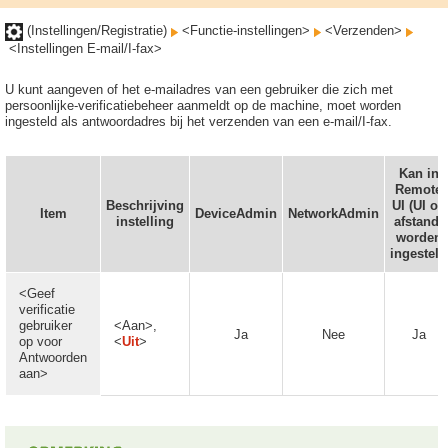
(Instellingen/Registratie)
<Functie-instellingen>
<Verzenden>
<Instellingen E-mail/I-fax>
U kunt aangeven of het e-mailadres van een gebruiker die zich met
persoonlijke-verificatiebeheer aanmeldt op de machine, moet worden
ingesteld als antwoordadres bij het verzenden van een e-mail/I-fax.
Kan in
Remote
Beschrijving
UI (UI op
Item
DeviceAdmin
NetworkAdmin
instelling
afstand)
worden
ingesteld
<Geef
verificatie
gebruiker
<Aan>,
Ja
Nee
Ja
op voor
<
Uit
>
Antwoorden
aan>