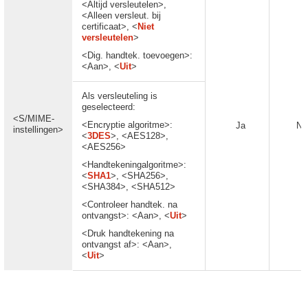
<Altijd versleutelen>,
<Alleen versleut. bij
certificaat>, <
Niet
versleutelen
>
<Dig. handtek. toevoegen>:
<Aan>, <
Uit
>
Als versleuteling is
geselecteerd:
<S/MIME-
<Encryptie algoritme>:
Ja
Ne
instellingen>
<
3DES
>, <AES128>,
<AES256>
<Handtekeningalgoritme>:
<
SHA1
>, <SHA256>,
<SHA384>, <SHA512>
<Controleer handtek. na
ontvangst>: <Aan>, <
Uit
>
<Druk handtekening na
ontvangst af>: <Aan>,
<
Uit
>