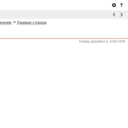
>
ачение
Лицевая сторона
Номер документа: E363-009