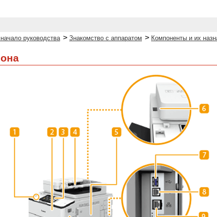
>
>
 начало руководства
Знакомство с аппаратом
Компоненты и их назн
рона