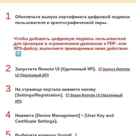
1
Обеспечьте выпуск сертификата цифровой подписи
пользователя и криптографической пары.
Чтобы добавить цифровую подпись пользователя
для проверки в ограниченном диапазоне к PDF- или
XPS-файлу, выполните приведенные ниже действия.
2
Запустите Remote UI (Удаленный ИП).
Запуск Remote
UI (Удаленный ИП)
3
На странице портала нажмите кнопку
[Settings/Registration].
Экран Remote UI (Удаленный
ИП)
4
Нажмите [Device Management]
[User Key and
Certificate Settings].
5
Выберите команду [Install...].