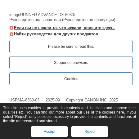
imageRUNNER ADVANCE DX 6980i
Руководство пользователя (Руководство по продукции)
Если вы не нашли то, что искали, поищите здесь.
Найти руководства для других продуктов
Please be sure to read this.‎
Supported browsers
Cookies
USRMA-8360-03
2025-09
Copyright CANON INC. 2025
This site uses cookies to provide its contents and functions and improve their
qualities etc. You can find out more about our use of the cookies
here
. If you
select "Reject", only cookies necessary to provide the contents and functions of
the site are recorded and stored.
Accept
Reject