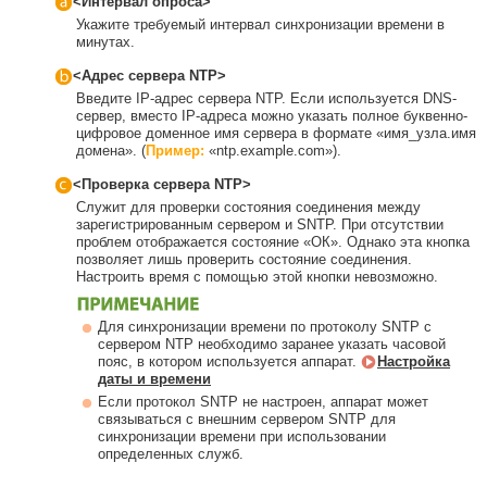
<Интервал опроса>
Укажите требуемый интервал синхронизации времени в
минутах.
<Адрес сервера NTP>
Введите IP-адрес сервера NTP. Если используется DNS-
сервер, вместо IP-адреса можно указать полное буквенно-
цифровое доменное имя сервера в формате «имя_узла.имя
домена». (
Пример:
«ntp.example.com»).
<Проверка сервера NTP>
Служит для проверки состояния соединения между
зарегистрированным сервером и SNTP. При отсутствии
проблем отображается состояние «ОК». Однако эта кнопка
позволяет лишь проверить состояние соединения.
Настроить время с помощью этой кнопки невозможно.
Для синхронизации времени по протоколу SNTP с
сервером NTP необходимо заранее указать часовой
пояс, в котором используется аппарат.
Настройка
даты и времени
Если протокол SNTP не настроен, аппарат может
связываться с внешним сервером SNTP для
синхронизации времени при использовании
определенных служб.