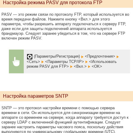
Настройка режима PASV для протокола FTP
PASV — это режим связи по протоколу FTP, который используется во
время передачи файлов. Нажмите кнопку <Вкл.> для этого
параметра, чтобы разрешить аппарату подключаться к серверу FTP,
даже если для защиты подключений аппарата используется
брандмауэр. Следует заранее убедиться в том, что на сервере FTP
включен режим PASV.
(Параметры/Регистрация)
<Предпочтения>
<Сеть>
<Параметры TCP/IP>
<Использовать
режим PASV для FTP>
<Вкл.>
<OK>
Настройка параметров SNTP
SNTP — это протокол настройки времени с помощью сервера
времени в сети. Он используется для синхронизации времени на
аппарате со временем на сервере, когда аппарату требуется доступ к
серверу LDAP с включенной функцией аутентификации. Следует
заранее настроить параметры часового пояса, поскольку действия
выполняются по универсальному глобальному времени (UTC).