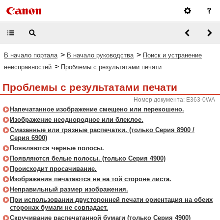
>
>
В начало портала
В начало руководства
Поиск и устранение
>
неисправностей
Проблемы с результатами печати
Проблемы с результатами печати
Номер документа: E363-0WA
Напечатанное изображение смещено или перекошено.
Изображение неоднородное или блеклое.
Смазанные или грязные распечатки. (только Серия 8900 /
Серия 6900)
Появляются черные полосы.
Появляются белые полосы. (только Серия 4900)
Происходит просачивание.
Изображения печатаются не на той стороне листа.
Неправильный размер изображения.
При использовании двусторонней печати ориентация на обеих
сторонах бумаги не совпадает.
Скручивание распечатанной бумаги (только Серия 4900)