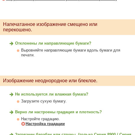
Напечатанное изображение смещено или
перекошено.
Отклонены ли направляющие бумаги?
Выровняйте направляющие бумаги вдоль бумаги для
печати.
Изображение неоднородное или блеклое.
Не используется ли влажная бумага?
Загрузите сухую бумагу.
Верно ли настроены градация и плотность?
Настройте градацию.
Настройка градации
Загрязнен барабан или струны. (только Серия 8900 / Серия