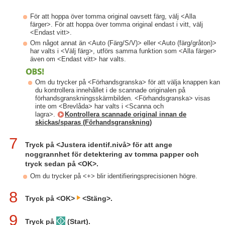
För att hoppa över tomma original oavsett färg, välj <Alla
färger>. För att hoppa över tomma original endast i vitt, välj
<Endast vitt>.
Om något annat än <Auto (Färg/S/V)> eller <Auto (färg/gråton)>
har valts i <Välj färg>, utförs samma funktion som <Alla färger>
även om <Endast vitt> har valts.
Om du trycker på <Förhandsgranska> för att välja knappen kan
du kontrollera innehållet i de scannade originalen på
förhandsgranskningsskärmbilden. <Förhandsgranska> visas
inte om <Brevlåda> har valts i <Scanna och
lagra>.
Kontrollera scannade original innan de
skickas/sparas (Förhandsgranskning)
7
Tryck på <Justera identif.nivå> för att ange
noggrannhet för detektering av tomma papper och
tryck sedan på <OK>.
Om du trycker på <+> blir identifieringsprecisionen högre.
8
Tryck på <OK>
<Stäng>.
9
Tryck på
(Start).