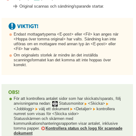
Original scannas och sändning/sparande startar.
Endast mottagartyperna <E-post> eller <Fil> kan anges när
<Hoppa över tomma original> har valts. Sändning kan inte
utföras om en mottagare med annan typ än <E-post> eller
<Fil> har valts.
Om originalets storlek är mindre än det inställda
scanningsformatet kan det komma att inte hoppas över
korrekt.
För att kontrollera antalet sidor som har skickats/sparats, följ
anvisningarna nedan:
Statusmonitor
<Skicka>
<Jobblogg>
välj ett dokument
<Detaljer>
kontrollera
numret som visas för <Skicka sidor>
Statusskärmen och skärmen med
kommunikationshanteringsrapporten visar antalet, inklusive
tomma papper.
Kontrollera status och logg för scannade
dokument