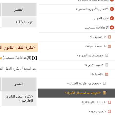
الاتصال بالأجهزة المحمولة
العنصر
إدارة الجهاز
<وحدة ITB>
الإعدادات/التسجيل
<التفضيلات>
<الضبط/الصيانة>
<بكرة النقل الثانوي ا
<ضبط جودة الصورة>
(الإعدادات/التسجيل)‏
<ضبط الإجراء>
بعد استبدال بكرة النقل الث
<الصيانة>
<تحقق من طريقة الصيانة>
العنصر
<التهيئة بعد استبدال الأجزاء>
<بكرة النقل الثانوي
الخارجية>
<إعدادات الوظائف>
<تعيين وجهة>