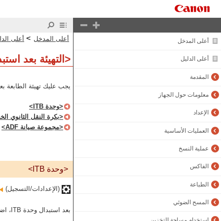
>
أعلى المدخل
أعلى الدل
أعلى المدخل
<التهيئة بعد استب
أعلى الدليل
المقدمة
يجب عليك تهيئة الطابعة بعد 
معلومات حول الجهاز
<وحدة ITB>
الإعداد
<بكرة النقل الثانوي الخ
<مجموعة صيانة ADF>
العمليات الأساسية
عملية النسخ
الفاكس
<وحدة ITB>
الطباعة
(الإعدادات/التسجيل)‏
المسح الضوئي
بعد استبدال وحدة ITB، اضبط <وحدة ITB> على تنفيذ عملية تهيئة.
استخدام مساحة التخزين