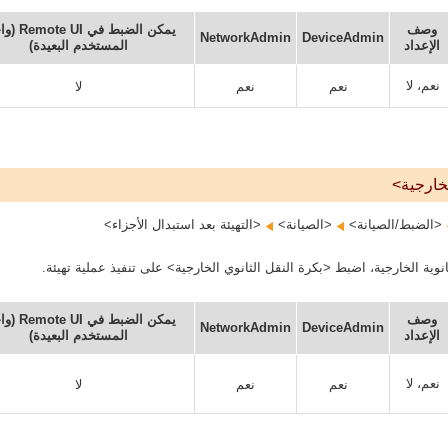
وصف
يمكن الضبط في I
NetworkAdmin
DeviceAdmin
الإعداد
المستخدم البعيدة)
نعم، لا
نعم
نعم
لا
لخارجية>
<الضبط/الصيانة>‏
<الصيانة>‏
<التهيئة بعد استبدال الأجزاء>
انوية الخارجية، اضبط <بكرة النقل الثانوي الخارجية> على تنفيذ عملية تهيئة.
وصف
يمكن الضبط في I
NetworkAdmin
DeviceAdmin
الإعداد
المستخدم البعيدة)
نعم، لا
نعم
نعم
لا