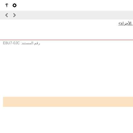
 الأجزاء>
رقم المستند: E8U7-0JC