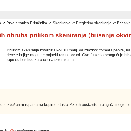
>
>
>
>
a
Prva stranica Priručnika
Skeniranje
Pregledno skeniranje
Brisanje
h obruba prilikom skeniranja (brisanje okvir
Prilikom skeniranja izvornika koji su manji od izlaznog formata papira, na 
debele knjige mogu se pojaviti tamni obrubi. Ova funkcija omogućuje brisa
rupe od bušilice za papir na izvornicima.
ke s izbušenim rupama na kopirno staklo. Ako ih postavite u ulagač, moglo bi 
rnik.