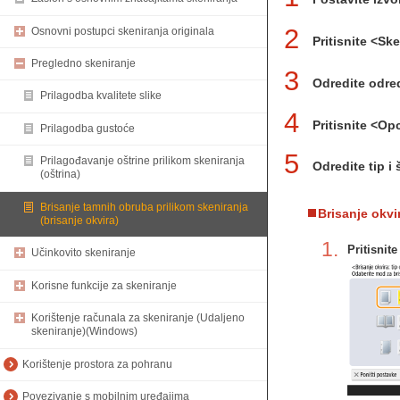
2
Osnovni postupci skeniranja originala
Pritisnite <Ske
Pregledno skeniranje
3
Odredite odre
Prilagodba kvalitete slike
4
Pritisnite <Op
Prilagodba gustoće
5
Prilagođavanje oštrine prilikom skeniranja
Odredite tip i 
(oštrina)
Brisanje tamnih obruba prilikom skeniranja
Brisanje okv
(brisanje okvira)
1.
Pritisnit
Učinkovito skeniranje
Korisne funkcije za skeniranje
Korištenje računala za skeniranje (Udaljeno
skeniranje)(Windows)
Korištenje prostora za pohranu
Povezivanje s mobilnim uređajima