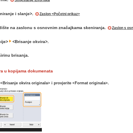
Smještanje izvornika
niranje i slanje>.
Zaslon <Početni prikaz>
dište na zaslonu s osnovnim značajkama skeniranja.
Zaslon s os
cije>
<Brisanje okvira>.
širinu brisanja.
ira u kopijama dokumenata
e <Brisanje okvira originala> i provjerite <Format originala>.