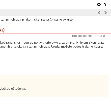
 tamnih obruba prilikom skeniranja (brisanje okvira)
a)
Broj dokumenta: E903-09A
kopiranoj slici mogu se pojaviti crte okvira izvornika. Prilikom skeniranja
nje tih crta okvira i tamnih obruba. Uređaj možete podesiti da ne kopira
doći do oštećenja.