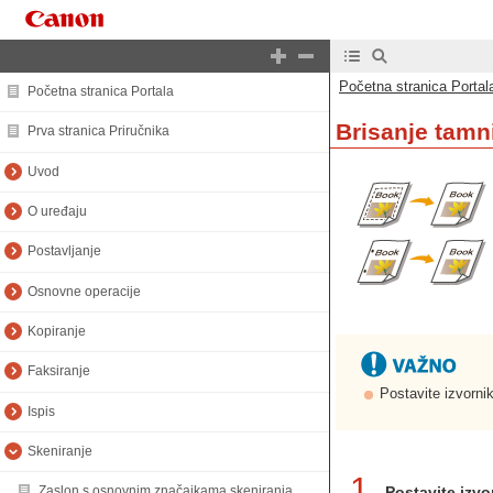
Početna stranica Portal
Početna stranica Portala
Brisanje tamni
Prva stranica Priručnika
Uvod
O uređaju
Postavljanje
Osnovne operacije
Kopiranje
Faksiranje
Postavite izvorni
Ispis
Skeniranje
1
Postavite izvo
Zaslon s osnovnim značajkama skeniranja