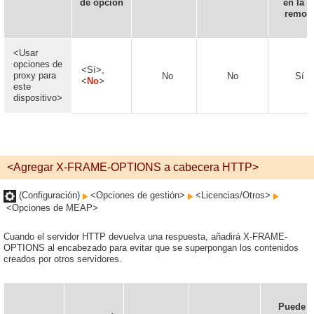
de opción
en la I
remot
<Usar
opciones de
<Sí>,
proxy para
No
No
Sí
<
No
>
este
dispositivo>
<Agregar X-FRAME-OPTIONS a cabecera HTTP>
(Configuración)
<Opciones de gestión>
<Licencias/Otros>
<Opciones de MEAP>
Cuando el servidor HTTP devuelva una respuesta, añadirá X-FRAME-
OPTIONS al encabezado para evitar que se superpongan los contenidos
creados por otros servidores.
Puede