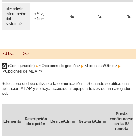
<Imprimir
información
<Sí>,
No
No
No
del
<No>
sistema>
<Usar TLS>
(Configuración)
<Opciones de gestión>
<Licencias/Otros>
<Opciones de MEAP>
Seleccione si debe utilizarse la comunicación TLS cuando se utilice una
aplicación MEAP y se haya accedido al equipo a través de un navegador
web.
Puede
Descripción
configurarse
Elemento
DeviceAdmin
NetworkAdmin
de opción
en la IU
remota