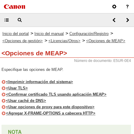
>
>
>
Inicio del portal
Inicio del manual
Configuración/Registro
>
>
<Opciones de gestión>
<Licencias/Otros>
<Opciones de MEAP>
<Opciones de MEAP>
Número de documento: E5UR-0E4
Especifique las opciones de MEAP.
<Imprimir información del sistema>
<Usar TLS>
<Confirmar certificado TLS usando aplicación MEAP>
<Usar caché de DNS>
<Usar opciones de proxy para este dispositivo>
<Agregar X-FRAME-OPTIONS a cabecera HTTP>