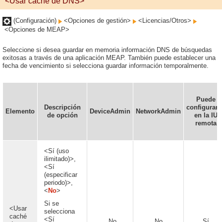
<Usar caché de DNS>
(Configuración)
<Opciones de gestión>
<Licencias/Otros>
<Opciones de MEAP>
Seleccione si desea guardar en memoria información DNS de búsquedas
exitosas a través de una aplicación MEAP. También puede establecer una
fecha de vencimiento si selecciona guardar información temporalmente.
Puede
Descripción
configurars
Elemento
DeviceAdmin
NetworkAdmin
de opción
en la IU
remota
<Sí (uso
ilimitado)>,
<Sí
(especificar
periodo)>,
<
No
>
Si se
<Usar
selecciona
caché
<Sí
No
No
Sí