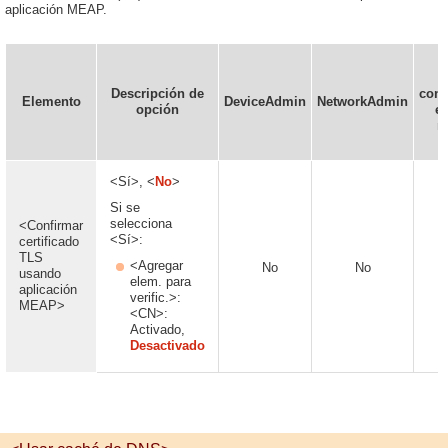
aplicación MEAP.
P
Descripción de
conf
Elemento
DeviceAdmin
NetworkAdmin
opción
en
r
<Sí>, <
No
>
Si se
selecciona
<Confirmar
<Sí>:
certificado
TLS
<Agregar
No
No
usando
elem. para
aplicación
verific.>:
MEAP>
<CN>:
Activado,
Desactivado