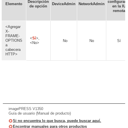
Descripción
configurar
Elemento
DeviceAdmin
NetworkAdmin
de opción
en la IU
remota
<Agregar
X-
FRAME-
<
Sí
>,
OPTIONS
No
No
Sí
<No>
a
cabecera
HTTP>
imagePRESS V1350
Guía de usuario (Manual de producto)
Si no encuentra lo que busca, puede buscar aquí.
Encontrar manuales para otros productos