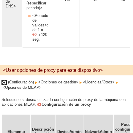
de
(especificar
DNS>
periodo)>:
<Período
de
validez>:
de 1 a
60
a 120
seg.
<Usar opciones de proxy para este dispositivo>
(Configuración)
<Opciones de gestión>
<Licencias/Otros>
<Opciones de MEAP>
Seleccione si desea utilizar la configuración de proxy de la máquina con
aplicaciones MEAP.
Configuración de un proxy
Puede
Descripción
configura
Elemento
DeviceAdmin
NetworkAdmin