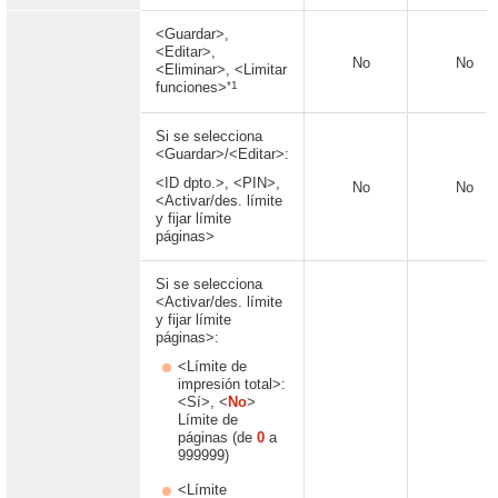
<Guardar>,
<Editar>,
No
No
<Eliminar>, <Limitar
*1
funciones>
Si se selecciona
<Guardar>/<Editar>:
<ID dpto.>, <PIN>,
No
No
<Activar/des. límite
y fijar límite
páginas>
Si se selecciona
<Activar/des. límite
y fijar límite
páginas>:
<Límite de
impresión total>:
<Sí>, <
No
>
Límite de
páginas (de
0
a
999999)
<Límite