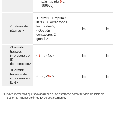
páginas (de
0
a
999999)
<Borrar>, <Imprimir
lista>, <Borrar todos
<Totales de
los totales>,
No
No
páginas>
<Gestión
contadores 2
grande>
<Permitir
trabajos
impresora con
<
Sí
>, <No>
No
No
ID
desconocido>
<Permitir
trabajos de
<Sí>, <
No
>
No
No
impresora en
B/N>
*1 Indica elementos que solo aparecen si se establece como servicio de inicio de
sesión la Autenticación de ID de departamento.