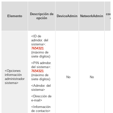
P
Descripción de
conf
Elemento
DeviceAdmin
NetworkAdmin
opción
en
r
<ID de
admdor. del
sistema>:
7654321
(máximo de
siete dígitos)
<PIN admdor.
del sistema>:
<Opciones
7654321
información
(máximo de
No
No
administrador
siete dígitos)
sistema>
<Admdor. del
sistema>
<Dirección de
e-mail>
<Información
de contacto>