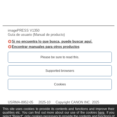
imagePRESS V1350
Guía de usuario (Manual de producto)
Si no encuentra lo que busca, puede buscar aquí.
Encontrar manuales para otros productos
Please be sure to read this.‎
Supported browsers
Cookies
USRMA-8952-05
2025-10
Copyright CANON INC. 2025
This site uses cookies to provide its contents and functions and improve their
qualities etc. You can find out more about our use of the cookies
here
. If you
select "Reject", only cookies necessary to provide the contents and functions of