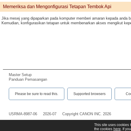
Memeriksa dan Mengonfigurasi Tetapan Tembok Api
Jika mesej yang dipaparkan pada komputer memberi amaran kepada anda 
Kemudian, konfigurasikan tetapan untuk membenarkan akses mengikut kepe
Master Setup
Panduan Pemasangan
Please be sure to read this.‎
Supported browsers
Co
USRMA-8987-06
2026-07
Copyright CANON INC. 2026
This site uses cookies 
the cookies
here
. If y