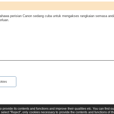
bahawa perisian Canon sedang cuba untuk mengakses rangkaian semasa and
rluan.
okies
to provide its contents and functions and improve their qualities etc. You can find o
ou select "Reject", only cookies necessary to provide the contents and functions of t