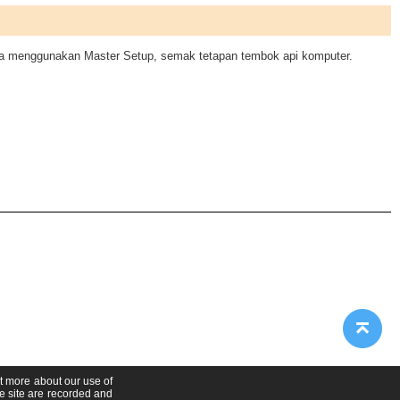
a menggunakan Master Setup, semak tetapan tembok api komputer.
ut more about our use of
he site are recorded and