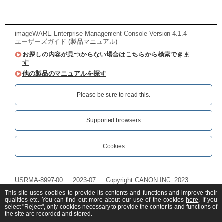
imageWARE Enterprise Management Console Version 4.1.4
ユーザーズガイド (製品マニュアル)
お探しの内容が見つからない場合はこちらから検索できま
す
他の製品のマニュアルを探す
Please be sure to read this.‎
Supported browsers
Cookies
USRMA-8997-00
2023-07
Copyright CANON INC. 2023
This site uses cookies to provide its contents and functions and improve their
qualities etc. You can find out more about our use of the cookies
here
. If you
select "Reject", only cookies necessary to provide the contents and functions of
the site are recorded and stored.