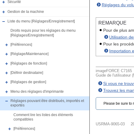
Sécurité
Réglages du vol
Gestion de la machine
Liste du menu [Réglages/Enregistrement]
REMARQUE
Pour de plus amp
Droits requis pour les réglages du menu
[Réglages/Enregistrement]
Utilisation d
Pour les procédu
[Préférences]
Importation 
[Réglage/Maintenance]
[Réglages de fonction]
imageFORCE C7165
[Définir destinataire]
Guide de l'utilisateur 
[Réglages de gestion]
Si vous ne trou
Trouvez les man
Menu des réglages d'imprimante
Réglages pouvant être distribués, importés et
Please be sure to r
exportés
Comment lire les listes des éléments
compatibles
USRMA-9065-03
2
[Préférences]