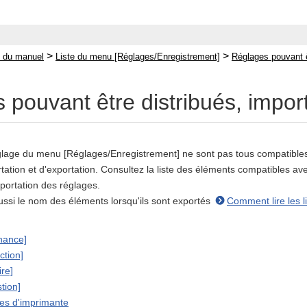
>
>
 du manuel
Liste du menu [Réglages/Enregistrement]
Réglages pouvant ê
 pouvant être distribués, impor
lage du menu [Réglages/Enregistrement] ne sont pas tous compatibles a
rtation et d'exportation. Consultez la liste des éléments compatibles ave
xportation des réglages.
ussi le nom des éléments lorsqu'ils sont exportés
Comment lire les l
nance]
ction]
ire]
tion]
es d'imprimante