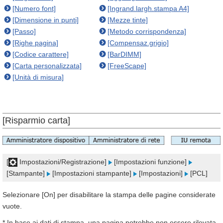
[Numero font]
[Ingrand.largh.stampa A4]
[Dimensione in punti]
[Mezze tinte]
[Passo]
[Metodo corrispondenza]
[Righe pagina]
[Compensaz.grigio]
[Codice carattere]
[BarDIMM]
[Carta personalizzata]
[FreeScape]
[Unità di misura]
[Risparmio carta]
[
Impostazioni/Registrazione]
[Impostazioni funzione]
[Stampante]
[Impostazioni stampante]
[Impostazioni]
[PCL]
Selezionare [On] per disabilitare la stampa delle pagine considerate
vuote.
* In base ai dati di stampa, una pagina potrebbe non essere rilevata