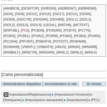
[ARABIC8], [DESKTOP], [GREEK8], [HEBREW7], [HEBREW8],
[ISO4], [ISO6], [ISO11], [ISO15], [ISO17], [ISO21], [ISO60],
[ISO69], [ISOCYR], [ISOGRK], [ISOHEB], [ISOL1], [ISOL2],
[ISOL5], [ISOL6], [ISOL9], [LEGAL], [MATH8], [MCTEXT],
[MSPUBL], [
PC8
], [PC8DN], [PC8GRK], [PC8TK], [PC775],
[PC850], [PC851], [PC852], [PC858], [PC862], [PC864], [PC866],
[PC1004], [PIFONT], [PSMATH], [PSTEXT], [ROMAN8],
[ROMAN9], [VNINTL], [VNMATH], [VNUS], [WIN30], [WINARB],
[WINBALT], [WINCYR], [WINGRK], [WINL1], [WINL2], [WINL5]
[Carta personalizzata]
[
Impostazioni/Registrazione]
[Impostazioni funzione]
[Stampante]
[Impostazioni stampante]
[Impostazioni]
[PCL]