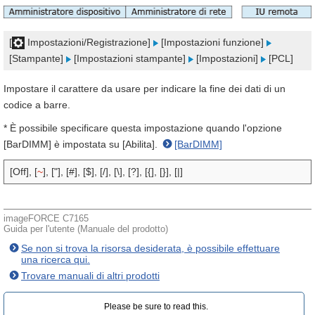
[
Impostazioni/Registrazione]
[Impostazioni funzione]
[Stampante]
[Impostazioni stampante]
[Impostazioni]
[PCL]
Impostare il carattere da usare per indicare la fine dei dati di un
codice a barre.
* È possibile specificare questa impostazione quando l'opzione
[BarDIMM] è impostata su [Abilita].
[BarDIMM]
[Off], [
~
], ["], [#], [$], [/], [\], [?], [{], [}], [|]
imageFORCE C7165
Guida per l'utente (Manuale del prodotto)
Se non si trova la risorsa desiderata, è possibile effettuare
una ricerca qui.
Trovare manuali di altri prodotti
Please be sure to read this.‎