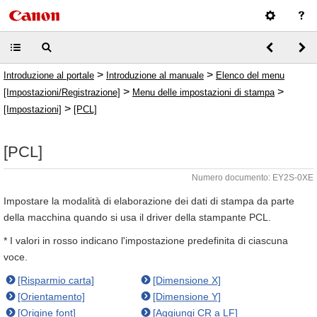
>
>
Introduzione al portale
Introduzione al manuale
Elenco del menu
>
>
[Impostazioni/Registrazione]
Menu delle impostazioni di stampa
>
[Impostazioni]
[PCL]
[PCL]
Numero documento: EY2S-0XE
Impostare la modalità di elaborazione dei dati di stampa da parte
della macchina quando si usa il driver della stampante PCL.
* I valori in rosso indicano l'impostazione predefinita di ciascuna
voce.
[Risparmio carta]
[Dimensione X]
[Orientamento]
[Dimensione Y]
[Origine font]
[Aggiungi CR a LF]