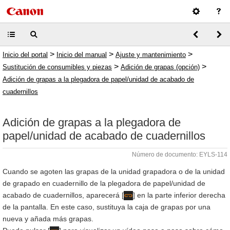
>
>
>
Inicio del portal
Inicio del manual
Ajuste y mantenimiento
>
>
Sustitución de consumibles y piezas
Adición de grapas (opción)
Adición de grapas a la plegadora de papel/unidad de acabado de
cuadernillos
Adición de grapas a la plegadora de
papel/unidad de acabado de cuadernillos
Número de documento: EYLS-114
Cuando se agoten las grapas de la unidad grapadora o de la unidad
de grapado en cuadernillo de la plegadora de papel/unidad de
acabado de cuadernillos, aparecerá [
] en la parte inferior derecha
de la pantalla. En este caso, sustituya la caja de grapas por una
nueva y añada más grapas.