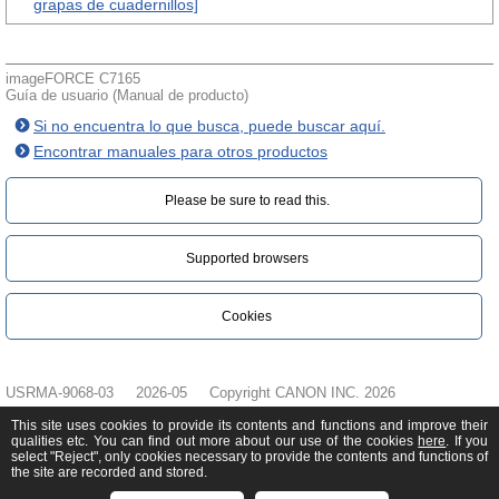
grapas de cuadernillos]
imageFORCE C7165
Guía de usuario (Manual de producto)
Si no encuentra lo que busca, puede buscar aquí.
Encontrar manuales para otros productos
Please be sure to read this.‎
Supported browsers
Cookies
USRMA-9068-03
2026-05
Copyright CANON INC. 2026
This site uses cookies to provide its contents and functions and improve their
qualities etc. You can find out more about our use of the cookies
here
. If you
select "Reject", only cookies necessary to provide the contents and functions of
the site are recorded and stored.