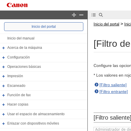
>
Inicio del portal
Ini
Inicio del portal
Inicio del manual
[Filtro 
Acerca de la máquina
Configuración
Configure las opcion
Operaciones básicas
* Los valores en ro
Impresión
[Filtro saliente]
Escaneado
[Filtro entrante]
Función de fax
Hacer copias
Usar el espacio de almacenamiento
[Filtro saliente
Enlazar con dispositivos móviles