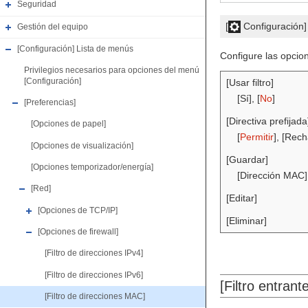
Seguridad
[
Configuración
Gestión del equipo
[Configuración] Lista de menús
Configure las opcione
Privilegios necesarios para opciones del menú
[Configuración]
[Usar filtro]
[Sí], [
No
]
[Preferencias]
[Directiva prefijada
[Opciones de papel]
[
Permitir
], [Rech
[Opciones de visualización]
[Guardar]
[Opciones temporizador/energía]
[Dirección MAC]
[Red]
[Editar]
[Opciones de TCP/IP]
[Eliminar]
[Opciones de firewall]
[Filtro de direcciones IPv4]
[Filtro de direcciones IPv6]
[Filtro entrante
[Filtro de direcciones MAC]