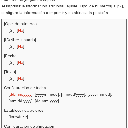
Al imprimir la información adicional, ajuste [Opc. de números] a [Sí],
configure la información a imprimir y establezca la posición.
[Opc. de números]
[Sí], [
No
]
[ID/Nbre. usuario]
[Sí], [
No
]
[Fecha]
[Sí], [
No
]
[Texto]
[Sí], [
No
]
Configuración de fecha
[
dd/mm/yyyy
], [yyyy/mm/dd], [mm/dd/yyyy], [yyyy.mm.dd],
[mm.dd.yyyy], [dd.mm.yyyy]
Establecer caracteres
[Introducir]
Configuración de alineación