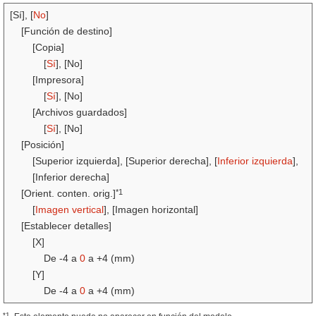
[Sí], [
No
]
[Función de destino]
[Copia]
[
Sí
], [No]
[Impresora]
[
Sí
], [No]
[Archivos guardados]
[
Sí
], [No]
[Posición]
[Superior izquierda], [Superior derecha], [
Inferior izquierda
],
[Inferior derecha]
*1
[Orient. conten. orig.]
[
Imagen vertical
], [Imagen horizontal]
[Establecer detalles]
[X]
De -4 a
0
a +4 (mm)
[Y]
De -4 a
0
a +4 (mm)
*1