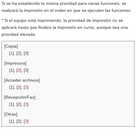
Si se ha establecido la misma prioridad para varias funciones, se
realizará la impresión en el orden en que se ejecuten las funciones.
* Si el equipo está imprimiendo, la prioridad de impresión no se
aplicará hasta que finalice la impresión en curso, aunque sea una
prioridad elevada.
[Copia]
[
1
], [2], [3]
[Impresora]
[1], [
2
], [3]
[Acceder archivos]
[1], [2], [
3
]
[Recepción/Fax]
[1], [2], [
3
]
[Otras]
[1], [2], [
3
]