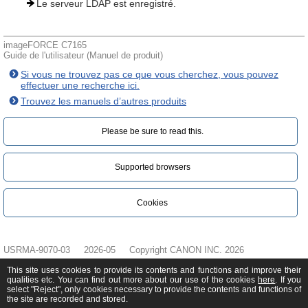
Le serveur LDAP est enregistré.
imageFORCE C7165
Guide de l'utilisateur (Manuel de produit)
Si vous ne trouvez pas ce que vous cherchez, vous pouvez
effectuer une recherche ici.
Trouvez les manuels d’autres produits
Please be sure to read this.‎
Supported browsers
Cookies
USRMA-9070-03
2026-05
Copyright CANON INC. 2026
This site uses cookies to provide its contents and functions and improve their
qualities etc. You can find out more about our use of the cookies
here
. If you
select "Reject", only cookies necessary to provide the contents and functions of
the site are recorded and stored.