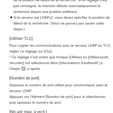
de la position de début de la recherche. Si ce réglage n'est
pas renseigné, la machine débute automatiquement la
recherche depuis une position arbitraire.
Si le serveur est LDAPv2, vous devez spécifier la position de
début de la recherche. (Vous ne pouvez pas sauter cette
étape.)
[Utiliser TLS]
Pour crypter les communications avec le serveur LDAP en TLS,
réglez ce réglage sur [Oui].
* Ce réglage n'est activé que lorsque [Utiliser] ou [Utiliser(auth.
sécurité)] est sélectionné dans [Informations d'authentif.] à
l'étape
8
ci-après.
[Numéro de port]
Saisissez le numéro de port utilisé pour communiquer avec le
serveur LDAP.
Appuyez sur l'élément [Numéro de port] pour le sélectionner,
puis saisissez le numéro de port.
[Nb adr. max. à rech.]